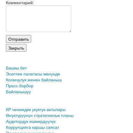
Комментарий:
Башкы бет
Эсептөө палатасы жөнүндө
Коомчулук менен байланыш
Пресс-борбор
Байланышуу
КР ченемдик укуктук актылары
Өнүктүрүүнүн стратегиялык планы
Аудитордук ишмердүүлүк
Коррупцияга каршы саясат