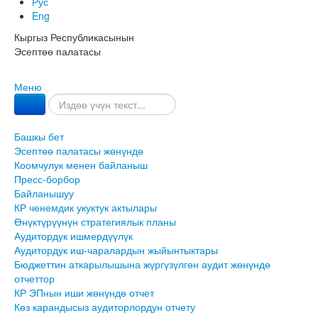
Рус
Eng
Кыргыз Республикасынын
Эсептөө палатасы
Меню
Башкы бет
Эсептөө палатасы жөнүндө
Коомчулук менен байланыш
Пресс-борбор
Байланышуу
КР ченемдик укуктук актылары
Өнүктүрүүнүн стратегиялык планы
Аудитордук ишмердүүлүк
Аудитордук иш-чаралардын жыйынтыктары
Бюджеттин аткарылышына жүргүзүлгөн аудит жөнүндө
отчеттор
КР ЭПнын иши жөнүндө отчет
Көз карандысыз аудиторлордун отчету