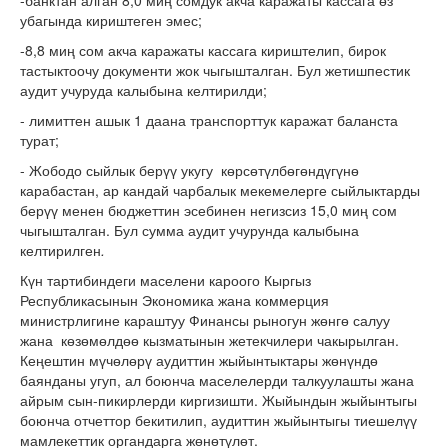
-банктан алган 8,0 миң сомдук акча каражаты кассага өз
убагында кириштеген эмес;
-8,8 миң сом акча каражаты кассага кириштелип, бирок
тастыктоочу документи жок чыгышталган. Бул жетишпестик
аудит учуруда калыбына келтирилди;
- лимиттен ашык 1 даана транспорттук каражат баланста
турат;
- Жободо сыйлык берүү укугу көрсөтүлбөгөндүгүнө
карабастан, ар кандай чарбалык мекемелерге сыйлыктарды
берүү менен бюджеттин эсебинен негизсиз 15,0 миң сом
чыгышталган. Бул сумма аудит учурунда калыбына
келтирилген
.
Күн тартибиндеги маселени кароого Кыргыз
Республикасынын Экономика жана коммерция
министрлигине караштуу Финансы рыногун жөнгө салуу
жана көзөмөлдөө кызматынын жетекчилери чакырылган.
Кеңештин мүчөлөрү аудиттин жыйынтыктары жөнүндө
баянданы угуп, ал боюнча маселелерди талкуулашты жана
айрым сын-пикирлерди киргизишти. Жыйындын жыйынтыгы
боюнча отчеттор бекитилип, аудиттин жыйынтыгы тиешелүү
мамлекеттик органдарга жөнөтүлөт.