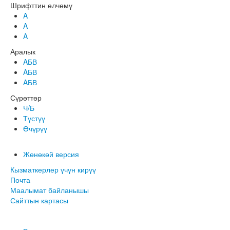
Шрифттин өлчөмү
A
A
A
Аралык
AБВ
AБВ
AБВ
Сүрөттөр
Ч/Б
Түстүү
Өчүрүү
Жөнөкөй версия
Кызматкерлер үчүн кирүү
Почта
Маалымат байланышы
Сайттын картасы