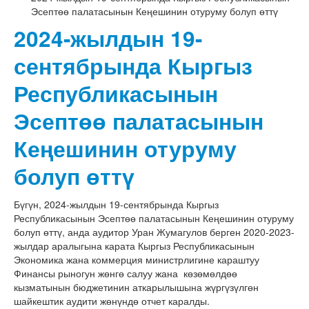
Эсептөө палатасынын Кеңешинин отуруму болуп өттү
2024-жылдын 19-
сентябрында Кыргыз
Республикасынын
Эсептөө палатасынын
Кеңешинин отуруму
болуп өттү
Бүгүн, 2024-жылдын 19-сентябрында Кыргыз
Республикасынын Эсептөө палатасынын Кеңешинин отуруму
болуп өттү, анда аудитор Уран Жумагулов берген 2020-2023-
жылдар аралыгына карата Кыргыз Республикасынын
Экономика жана коммерция министрлигине караштуу
Финансы рыногун жөнгө салуу жана көзөмөлдөө
кызматынын бюджетинин аткарылышына жүргүзүлгөн
шайкештик аудити жөнүндө отчет каралды.