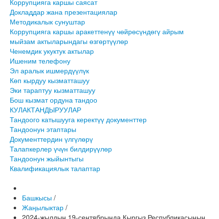
Коррупцияга каршы саясат
Докладдар жана презентациялар
Методикалык сунуштар
Коррупцияга каршы аракеттенүү чөйрөсүндөгү айрым
мыйзам актыларындагы өзгөртүүлөр
Ченемдик укуктук актылар
Ишеним телефону
Эл аралык ишмердүүлүк
Көп кырдуу кызматташуу
Эки тараптуу кызматташуу
Бош кызмат ордуна тандоо
КУЛАКТАНДЫРУУЛАР
Тандоого катышууга керектүү документтер
Тандоонун этаптары
Документтердин үлгүлөрү
Талапкерлер үчүн билдирүүлөр
Тандоонун жыйынтыгы
Квалификациялык талаптар
Башкысы
/
Жаңылыктар
/
2024-жылдын 19-сентябрында Кыргыз Республикасынын