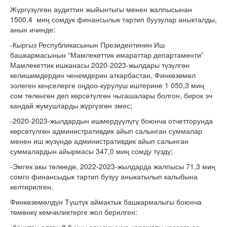
Жүргүзүлгөн аудиттин жыйынтыгы менен жалпысынан
1500,4 миң сомдук финансылык тартип буузулар аныкталды,
анын ичинде:
-Кыргыз Республикасынын Президентинин Иш
башкармасынын “Мамлекеттик имараттар департаменти”
Мамлекеттик ишканасы 2020-2023-жылдары түзүлгөн
келишимдердин ченемдерин аткарбастан, Финкөзөмөл
ээлеген кеңселерге оңдоо-курулуш иштерине 1 050,3 миң
сом төлөнгөн деп көрсөтүлгөн чыгашалары болгон, бирок эч
кандай жумуштарды жүргүзгөн эмес;
-2020-2023-жылдардын ишмердүүлүгү боюнча отчетторунда
көрсөтүлгөн административдик айып салынган суммалар
менен иш жүзүндө административдик айып салынган
суммалардын айырмасы 347,0 миң сомду түздү;
-Эмгек акы төлөөдө, 2022-2023-жылдарда жалпысы 71,3 миң
сомго финансыдык тартип бузуу аныкатылып калыбына
келтирилген.
Финкөзөмөлдүн Түштүк аймактык башкармалыгы боюнча
төмөнкү кемчиликтерге жол берилген: