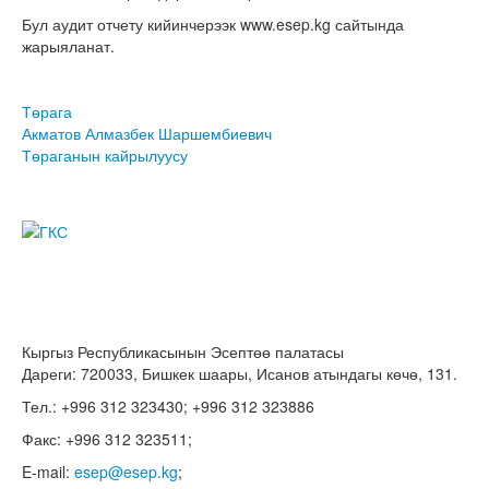
Бул аудит отчету кийинчерээк www.esep.kg сайтында
жарыяланат.
Төрага
Акматов Алмазбек Шаршембиевич
Төраганын кайрылуусу
Кыргыз Республикасынын Эсептөө палатасы
Дареги: 720033, Бишкек шаары, Исанов атындагы көчө, 131.
Тел.: +996 312 323430; +996 312 323886
Факс: +996 312 323511;
E-mail:
esep@esep.kg
;