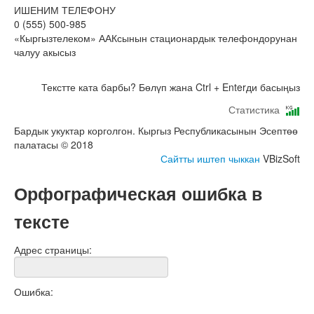
ИШЕНИМ ТЕЛЕФОНУ
0 (555) 500-985
«Кыргызтелеком» ААКсынын стационардык телефондорунан
чалуу акысыз
Текстте ката барбы? Бөлүп жана Ctrl + Enterди басыңыз
Статистика
Бардык укуктар корголгон. Кыргыз Республикасынын Эсептөө
палатасы © 2018
Сайтты иштеп чыккан
VBizSoft
Орфографическая ошибка в
тексте
Адрес страницы:
Ошибка: