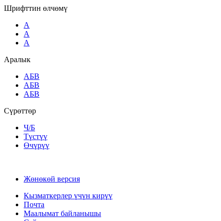
Шрифттин өлчөмү
A
A
A
Аралык
AБВ
AБВ
AБВ
Сүрөттөр
Ч/Б
Түстүү
Өчүрүү
Жөнөкөй версия
Кызматкерлер үчүн кирүү
Почта
Маалымат байланышы