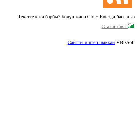
Текстте ката барбы? Бөлүп жана Ctrl + Enterди басыңыз
Статистика
Сайтты иштеп чыккан
VBizSoft