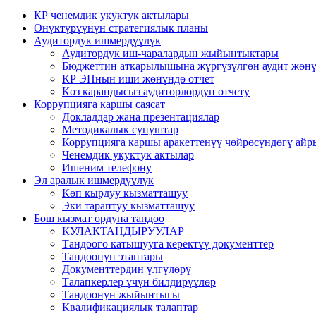
КР ченемдик укуктук актылары
Өнүктүрүүнүн стратегиялык планы
Аудитордук ишмердүүлүк
Аудитордук иш-чаралардын жыйынтыктары
Бюджеттин аткарылышына жүргүзүлгөн аудит жөнү
КР ЭПнын иши жөнүндө отчет
Көз карандысыз аудиторлордун отчету
Коррупцияга каршы саясат
Докладдар жана презентациялар
Методикалык сунуштар
Коррупцияга каршы аракеттенүү чөйрөсүндөгү ай
Ченемдик укуктук актылар
Ишеним телефону
Эл аралык ишмердүүлүк
Көп кырдуу кызматташуу
Эки тараптуу кызматташуу
Бош кызмат ордуна тандоо
КУЛАКТАНДЫРУУЛАР
Тандоого катышууга керектүү документтер
Тандоонун этаптары
Документтердин үлгүлөрү
Талапкерлер үчүн билдирүүлөр
Тандоонун жыйынтыгы
Квалификациялык талаптар