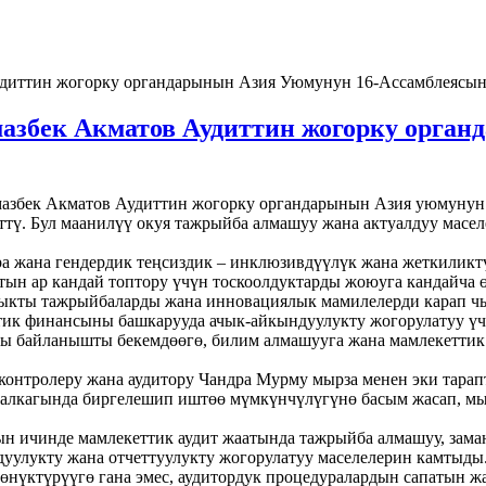
Аудиттин жогорку органдарынын Азия Уюмунун 16-Ассамблея
азбек Акматов Аудиттин жогорку орган
азбек Акматов Аудиттин жогорку органдарынын Азия уюмунун 
ү. Бул маанилүү окуя тажрыйба алмашуу жана актуалдуу масел
а жана гендердик теңсиздик – инклюзивдүүлүк жана жеткиликт
ын ар кандай топтору үчүн тоскоолдуктарды жоюуга кандайча ө
 мыкты тажрыйбаларды жана инновациялык мамилелерди карап 
тик финансыны башкарууда ачык-айкындуулукту жогорулатуу ү
агы байланышты бекемдөөгө, билим алмашууга жана мамлекетти
нтролеру жана аудитору Чандра Мурму мырза менен эки тарап
алкагында биргелешип иштөө мүмкүнчүлүгүнө басым жасап, мы
нын ичинде мамлекеттик аудит жаатында тажрыйба алмашуу, зам
уулукту жана отчеттуулукту жогорулатуу маселелерин камтыды
нүктүрүүгө гана эмес, аудитордук процедуралардын сапатын жа