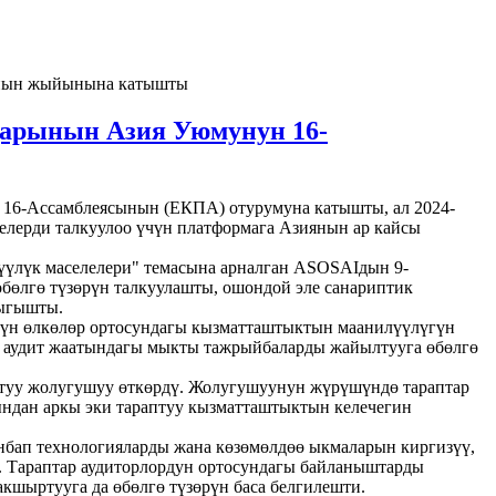
сынын жыйынына катышты
дарынын Азия Уюмунун 16-
16-Ассамблеясынын (ЕКПА) отурумуна катышты, ал 2024-
елерди талкуулоо үчүн платформага Азиянын ар кайсы
үүлүк маселелери" темасына арналган ASOSAIдын 9-
бөлгө түзөрүн талкуулашты, ошондой эле санариптик
чыгышты.
чүн өлкөлөр ортосундагы кызматташтыктын маанилүүлүгүн
к аудит жаатындагы мыкты тажрыйбаларды жайылтууга өбөлгө
туу жолугушуу өткөрдү. Жолугушуунун жүрүшүндө тараптар
ндан аркы эки тараптуу кызматташтыктын келечегин
анбап технологияларды жана көзөмөлдөө ыкмаларын киргизүү,
. Тараптар аудиторлордун ортосундагы байланыштарды
кшыртууга да өбөлгө түзөрүн баса белгилешти.