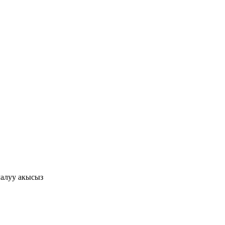
алуу акысыз