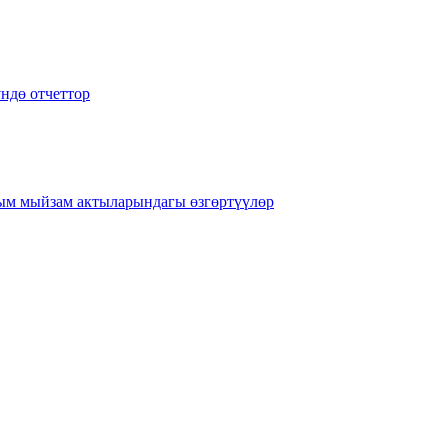
ндө отчеттор
рым мыйзам актыларындагы өзгөртүүлөр