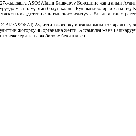
27-жылдарга ASOSAIдын Башкаруу Кеңешине жана анын Аудит 
үрүүдө маанилүү этап болуп калды. Бул шайлоолорго катышуу 
амлекеттик аудиттин сапатын жогорулатууга багытталган страт
ОСАИ/ASOSAI) Аудиттин жогорку органдарынын эл аралык уюм
 аудиттин жогорку 48 органына жетти. Ассамблея жана Башкар
 эрежелери жана жоболору бекитилген.