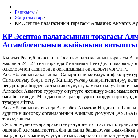
Башкысы
/
Жаңылыктар
/
КР Эсептөө палатасынын төрагасы Алмазбек Акматов 
КР Эсептөө палатасынын төрагасы Алм
Ассамблеясынын жыйынына катышты
Кыргыз Республикасынын Эсептөө палатасынын төрагасы Алм
жылдын 24 - 27-сентябрында Индиянын Нью-Дели шаарында өтт
өлкөлөрүнөн аудитордук органдардын өкүлдөрүн чогултту.
Ассамблеянын алкагында "Санариптик коомдук инфраструктур
Симпозиуму болуп өттү. Катышуучулар санариптештирүү калкт
ресурстарга бирдей жеткиликтүүлүктү камсыз кылуу боюнча
Алмазбек Акматов туруктуу өнүгүүгө жетишүү жана мамлекет
баса белгиледи. Мындай иш-чаралар аудиторлордун ортосунд
түзөрүн айтты.
Ассамблеянын аянтында Алмазбек Акматов Индиянын Башкы ко
аудиттин жогорку органдарынын Азиялык уюмунун (ASOSAI) 
талкуулашты.
Сүйлөшүүлөр өз ара аракеттенүүнүн негизги аспектилерин, а
ошондой эле мамлекеттик финансыны башкарууда ачык-айкынд
чыңдоонун маанилүүлүгүн айтып, алар кесиптик көндүмдөрдү ө