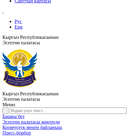
Сайттын картасы
Рус
Eng
Кыргыз Республикасынын
Эсептөө палатасы
Кыргыз Республикасынын
Эсептөө палатасы
Меню
Башкы бет
Эсептөө палатасы жөнүндө
Коомчулук менен байланыш
Пресс-борбор