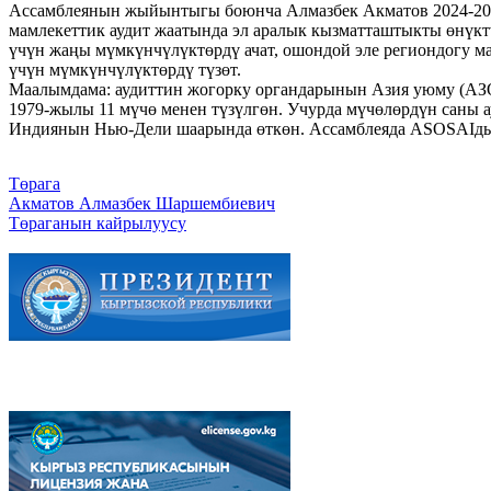
Ассамблеянын жыйынтыгы боюнча Алмазбек Акматов 2024-20
мамлекеттик аудит жаатында эл аралык кызматташтыкты өнүкт
үчүн жаңы мүмкүнчүлүктөрдү ачат, ошондой эле региондогу м
үчүн мүмкүнчүлүктөрдү түзөт.
Маалымдама: аудиттин жогорку органдарынын Азия уюму (АЗ
1979-жылы 11 мүчө менен түзүлгөн. Учурда мүчөлөрдүн саны
Индиянын Нью-Дели шаарында өткөн. Ассамблеяда ASOSAIдын
Төрага
Акматов Алмазбек Шаршембиевич
Төраганын кайрылуусу