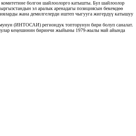
комитетине болгон шайлоолорго катышты. Бул шайлоолор
Кыргызстандын эл аралык аренадагы позициясын бекемдөө
егияларды жана демилгелерди иштеп чыгууга жигердүү катышуу
унун (ИНТОСАИ) региондук топторунун бири болуп саналат.
уучулар кеңешинин биринчи жыйыны 1979-жылы май айында