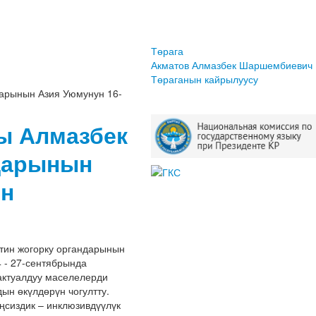
Төрага
Акматов Алмазбек Шаршембиевич
Төраганын кайрылуусу
дарынын Азия Уюмунун 16-
ы Алмазбек
ндарынын
ын
тин жогорку органдарынын
 - 27-сентябрында
актуалдуу маселелерди
ын өкүлдөрүн чогултту.
ңсиздик – инклюзивдүүлүк