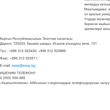
жигердүү катыш
Маалымдама: а
эл аралык уюму
Учурда мүчөлөр
биринчи жыйын
эрежелери жана
Кыргыз Республикасынын Эсептөө палатасы
Дареги: 720033, Бишкек шаары, Исанов атындагы көчө, 131.
Тел.: +996 312 323430; +996 312 323886
Факс: +996 312 323511;
E-mail:
esep@esep.kg
;
ИШЕНИМ ТЕЛЕФОНУ
0 (555) 500-985
«Кыргызтелеком» ААКсынын стационардык телефондорунан чалуу