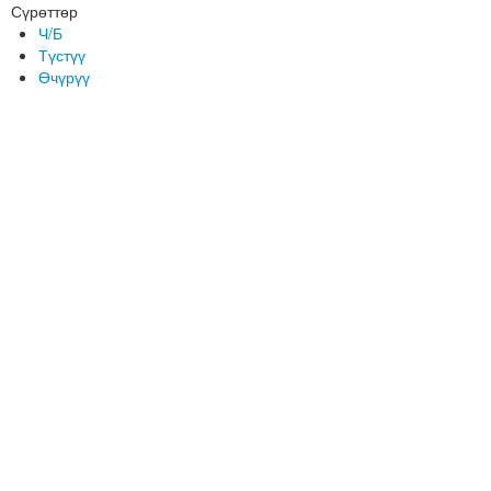
Сүрөттөр
Ч/Б
Түстүү
Өчүрүү