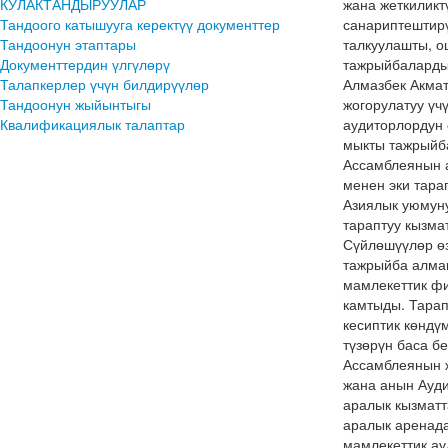
КУЛАКТАНДЫРУУЛАР
жана жеткиликт
Тандоого катышууга керектүү документтер
санариптештирү
Тандоонун этаптары
талкуулашты, о
Документтердин үлгүлөрү
тажрыйбаларды
Талапкерлер үчүн билдирүүлөр
Алмазбек Акмат
Тандоонун жыйынтыгы
жогорулатуу үч
Квалификациялык талаптар
аудиторлордун 
мыкты тажрыйба
Ассамблеянын 
менен эки тара
Азиялык уюмуну
тараптуу кызма
Сүйлөшүүлөр өз
тажрыйба алмаш
мамлекеттик фи
камтыды. Тарап
кесиптик көндү
түзөрүн баса б
Ассамблеянын 
жана анын Ауди
аралык кызматт
аралык аренада
мамлекеттик ау