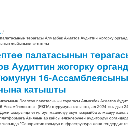
р
/
 палатасынын төрагасы Алмазбек Акматов Аудиттин жогорку орган
сынын жыйынына катышты
ептөө палатасынын төрагас
ов Аудиттин жогорку орга
Уюмунун 16-Ассамблеясын
нына катышты
икасынын Эсептөө палатасынын төрагасы Алмазбек Акматов Аудит
6-Ассамблеясынын (ЕКПА) отурумуна катышты, ал 2024-жылдын 24
Дели шаарында өттү. Бул маанилүү окуя тажрыйба алмашуу жана 
 платформага Азиянын ар кайсы өлкөлөрүнөн аудитордук органдард
лкагында "Санариптик коомдук инфраструктура жана гендердик те