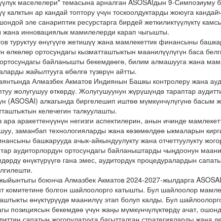
үүлүк маселелери" темасына арналган ASOSAIдын 9-Симпозиуму б
ү калктын ар кандай топтору үчүн тоскоолдуктарды жоюуга кандайч
шондой эле санариптик ресурстарга бирдей жеткиликтүүлүктү камс
 жана инновациялык мамилелерди карап чыгышты.
ов туруктуу өнүгүүгө жетишүү жана мамлекеттик финансыны башка
үн өлкөлөр ортосундагы кызматташтыктын маанилүүлүгүн баса бел
ортосундагы байланышты бекемдөөгө, билим алмашууга жана мам
ларды жайылтууга өбөлгө түзөрүн айтты.
аянтында Алмазбек Акматов Индиянын Башкы контролеру жана ау
птуу жолугушуу өткөрдү. Жолугушуунун жүрүшүндө тараптар аудит
н (ASOSAI) алкагында биргелешип иштөө мүмкүнчүлүгүнө басым ж
тташтыктын келечегин талкуулашты.
 ара аракеттенүүнүн негизги аспектилерин, анын ичинде мамлекет
уу, заманбап технологияларды жана көзөмөлдөө ыкмаларын кирги
нансыны башкарууда ачык-айкындуулукту жана отчеттуулукту жог
тар аудиторлордун ортосундагы байланыштарды чыңдоонун маани
мдөрдү өнүктүрүүгө гана эмес, аудитордук процедуралардын сапат
елгилешти.
жыйынтыгы боюнча Алмазбек Акматов 2024-2027-жылдарга ASOSA
т комитетине болгон шайлоолорго катышты. Бул шайлоолор мамле
аштыкты өнүктүрүүдө маанилүү этап болуп калды. Бул шайлоолорг
гы позициясын бекемдөө үчүн жаңы мүмкүнчүлүктөрдү ачат, ошонд
диттин сапатын жогорулатууга багытталган стратегияларды жана д