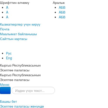
Шрифттин өлчөмү
Аралык
A
AБВ
A
AБВ
A
AБВ
Кызматкерлер үчүн кирүү
Почта
Маалымат байланышы
Сайттын картасы
Рус
Eng
Кыргыз Республикасынын
Эсептөө палатасы
Кыргыз Республикасынын
Эсептөө палатасы
Меню
Башкы бет
Эсептөө палатасы жөнүндө