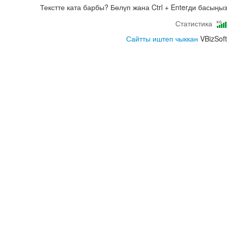
Текстте ката барбы? Бөлүп жана Ctrl + Enterди басыңыз
Статистика
Сайтты иштеп чыккан
VBizSoft