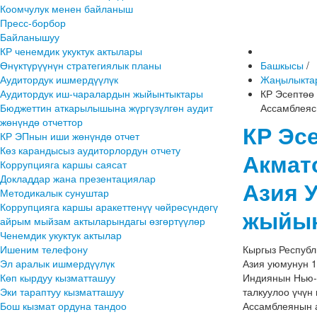
Коомчулук менен байланыш
Пресс-борбор
Байланышуу
КР ченемдик укуктук актылары
Өнүктүрүүнүн стратегиялык планы
Башкысы
/
Аудитордук ишмердүүлүк
Жаңылыкта
Аудитордук иш-чаралардын жыйынтыктары
КР Эсептөө
Бюджеттин аткарылышына жүргүзүлгөн аудит
Ассамблея
жөнүндө отчеттор
КР Эс
КР ЭПнын иши жөнүндө отчет
Көз карандысыз аудиторлордун отчету
Акмат
Коррупцияга каршы саясат
Докладдар жана презентациялар
Азия 
Методикалык сунуштар
Коррупцияга каршы аракеттенүү чөйрөсүндөгү
жыйы
айрым мыйзам актыларындагы өзгөртүүлөр
Ченемдик укуктук актылар
Ишеним телефону
Кыргыз Республ
Эл аралык ишмердүүлүк
Азия уюмунун 1
Көп кырдуу кызматташуу
Индиянын Нью-
Эки тараптуу кызматташуу
талкуулоо үчүн
Бош кызмат ордуна тандоо
Ассамблеянын а