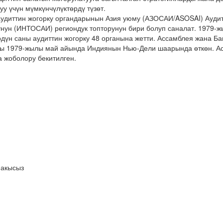
уу үчүн мүмкүнчүлүктөрдү түзөт.
удиттин жогорку органдарынын Азия уюму (АЗОСАИ/ASOSAI) Аудит
нун (ИНТОСАИ) региондук топторунун бири болуп саналат. 1979-ж
дүн саны аудиттин жогорку 48 органына жетти. Ассамблея жана Б
ы 1979-жылы май айында Индиянын Нью-Дели шаарында өткөн. А
 жоболору бекитилген.
 акысыз