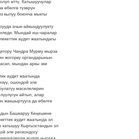
олуп өттү. Катышуучулар
а өбөлгө түзөрүн
ыз кылуу боюнча мыкты
рууда ачык-айкындуулукту
гиледи. Мындай иш-чаралар
лекеттик аудит жаатындагы
дитору Чандра Мурму мырза
тин жогорку органдарынын
асап, мындан аркы эки
тик аудит жаатында
зүү, ошондой эле
орулатуу маселелерин
лүүлүгүн айтып, алар
ын жакшыртууга да өбөлгө
Iдын Башкаруу Кеңешине
кеттик аудит жаатында эл
о катышуу Кыргызстандын эл
ой эле региондогу
емилгелерди иштеп чыгууга