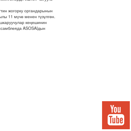
тин жогорку органдарынын
ылы 11 мүчө менен түзүлгөн.
ашкаруучулар кеңешинин
ссамблеяда ASOSAIдын