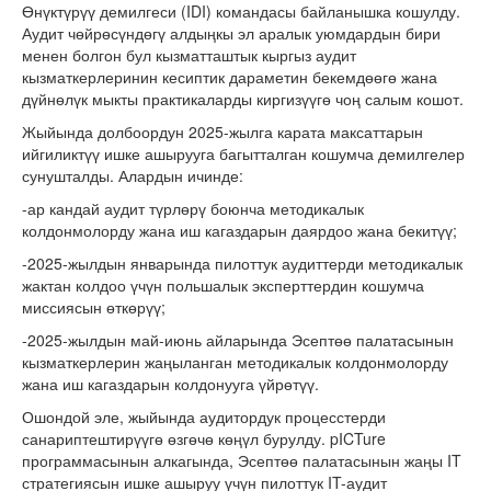
Өнүктүрүү демилгеси (IDI) командасы байланышка кошулду.
Аудит чөйрөсүндөгү алдыңкы эл аралык уюмдардын бири
менен болгон бул кызматташтык кыргыз аудит
кызматкерлеринин кесиптик дараметин бекемдөөгө жана
дүйнөлүк мыкты практикаларды киргизүүгө чоң салым кошот.
Жыйында долбоордун 2025-жылга карата максаттарын
ийгиликтүү ишке ашырууга багытталган кошумча демилгелер
сунушталды. Алардын ичинде:
-ар кандай аудит түрлөрү боюнча методикалык
колдонмолорду жана иш кагаздарын даярдоо жана бекитүү;
-2025-жылдын январында пилоттук аудиттерди методикалык
жактан колдоо үчүн польшалык эксперттердин кошумча
миссиясын өткөрүү;
-2025-жылдын май-июнь айларында Эсептөө палатасынын
кызматкерлерин жаңыланган методикалык колдонмолорду
жана иш кагаздарын колдонууга үйрөтүү.
Ошондой эле, жыйында аудитордук процесстерди
санариптештирүүгө өзгөчө көңүл бурулду. pICTure
программасынын алкагында, Эсептөө палатасынын жаңы IT
стратегиясын ишке ашыруу үчүн пилоттук IT-аудит