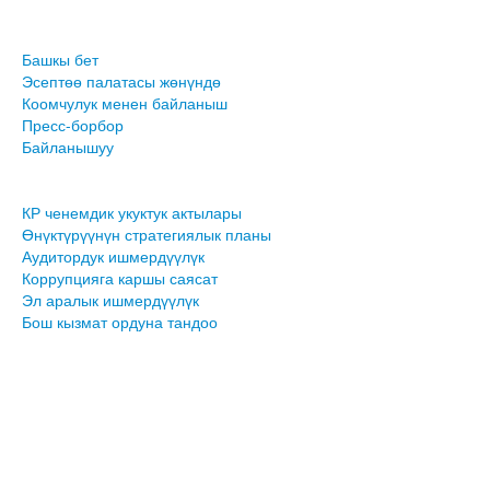
Башкы бет
Эсептөө палатасы жөнүндө
Коомчулук менен байланыш
Пресс-борбор
Байланышуу
КР ченемдик укуктук актылары
Өнүктүрүүнүн стратегиялык планы
Аудитордук ишмердүүлүк
Коррупцияга каршы саясат
Эл аралык ишмердүүлүк
Бош кызмат ордуна тандоо