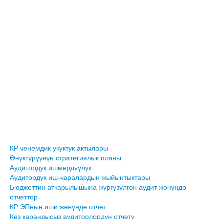
КР ченемдик укуктук актылары
Өнүктүрүүнүн стратегиялык планы
Аудитордук ишмердүүлүк
Аудитордук иш-чаралардын жыйынтыктары
Бюджеттин аткарылышына жүргүзүлгөн аудит жөнүндө
отчеттор
КР ЭПнын иши жөнүндө отчет
Көз карандысыз аудиторлордун отчету