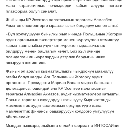
жана стратегиялык чечимдерди кабыл алууда негизги
платформа болуп саналат.
Жыйынды КР Эсептөө палатасынын төрагасы Алмазбек
Акматов өнөктөштөргө ыраазычылык билдирүү менен ачты:
«Бул жолугушууну быйылкы жыл ичинде Польшанын Жогорку
аудит органынын эксперттери менен жүргүзүлгөн жемиштүү
кызматташтыгыбыз үчүн чын жүрөктөн ыраазычылык
билдирүү менен баштагым келет. Биз жыл ичинде
пландалган иш-чаралардын дээрлик бардыгын ишке
ашырууга жетиштик».
Жыйын эл аралык кызматташтыкты чыңдоонун маанилүү
этабы болуп калды. Ага Польшанын Жогорку аудит
органынын Президенти Мариан Банаш мырза баштаган
делегациясы, ошондой эле КР Эсептөө палатасынын
төрагасы Алмазбек Акматов, аудит кызматкерлери катышты.
Польша тараптан өкүлдөрдүн катышуусу Кыргызстанды
мамлекеттик аудит системасын өркүндөтүүгө жана
мамлекеттик финансы башкаруусун колдоого умтулуусун
айигинелейт.
Мындан тышкары, жыйынга онлайн-форматта ИНТОСАИнин