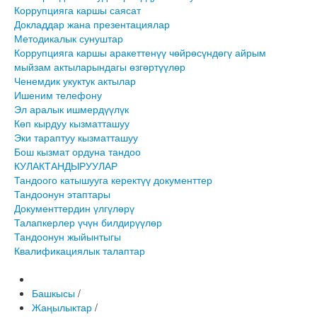
Коррупцияга каршы саясат
Докладдар жана презентациялар
Методикалык сунуштар
Коррупцияга каршы аракеттенүү чөйрөсүндөгү айрым
мыйзам актыларындагы өзгөртүүлөр
Ченемдик укуктук актылар
Ишеним телефону
Эл аралык ишмердүүлүк
Көп кырдуу кызматташуу
Эки тараптуу кызматташуу
Бош кызмат ордуна тандоо
КУЛАКТАНДЫРУУЛАР
Тандоого катышууга керектүү документтер
Тандоонун этаптары
Документтердин үлгүлөрү
Талапкерлер үчүн билдирүүлөр
Тандоонун жыйынтыгы
Квалификациялык талаптар
Башкысы
/
Жаңылыктар
/