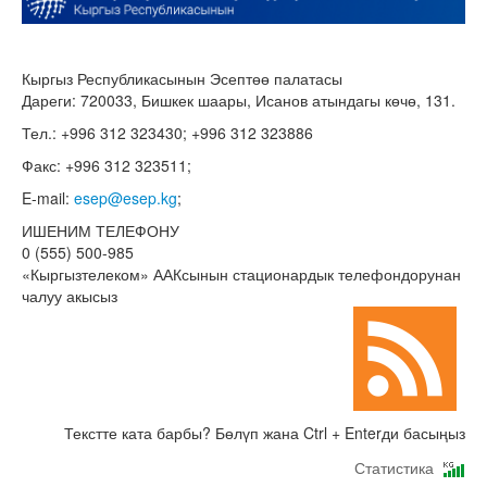
Кыргыз Республикасынын Эсептөө палатасы
Дареги: 720033, Бишкек шаары, Исанов атындагы көчө, 131.
Тел.: +996 312 323430; +996 312 323886
Факс: +996 312 323511;
E-mail:
esep@esep.kg
;
ИШЕНИМ ТЕЛЕФОНУ
0 (555) 500-985
«Кыргызтелеком» ААКсынын стационардык телефондорунан
чалуу акысыз
Текстте ката барбы? Бөлүп жана Ctrl + Enterди басыңыз
Статистика