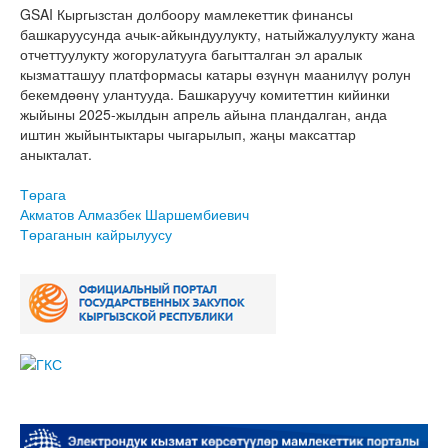
GSAI Кыргызстан долбоору мамлекеттик финансы
башкаруусунда ачык-айкындуулукту, натыйжалуулукту жана
отчеттуулукту жогорулатууга багытталган эл аралык
кызматташуу платформасы катары өзүнүн маанилүү ролун
бекемдөөнү улантууда. Башкаруучу комитеттин кийинки
жыйыны 2025-жылдын апрель айына пландалган, анда
иштин жыйынтыктары чыгарылып, жаңы максаттар
аныкталат.
Төрага
Акматов Алмазбек Шаршембиевич
Төраганын кайрылуусу