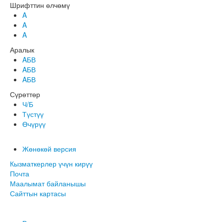
Шрифттин өлчөмү
A
A
A
Аралык
AБВ
AБВ
AБВ
Сүрөттөр
Ч/Б
Түстүү
Өчүрүү
Жөнөкөй версия
Кызматкерлер үчүн кирүү
Почта
Маалымат байланышы
Сайттын картасы