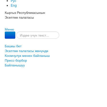
Рус
Eng
Кыргыз Республикасынын
Эсептөө палатасы
Меню
Башкы бет
Эсептөө палатасы жөнүндө
Коомчулук менен байланыш
Пресс-борбор
Байланышуу