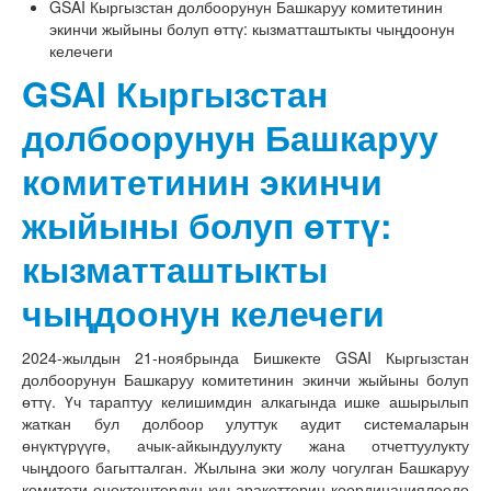
GSAI Кыргызстан долбоорунун Башкаруу комитетинин
экинчи жыйыны болуп өттү: кызматташтыкты чыңдоонун
келечеги
GSAI Кыргызстан
долбоорунун Башкаруу
комитетинин экинчи
жыйыны болуп өттү:
кызматташтыкты
чыңдоонун келечеги
2024-жылдын 21-ноябрында Бишкекте GSAI Кыргызстан
долбоорунун Башкаруу комитетинин экинчи жыйыны болуп
өттү. Үч тараптуу келишимдин алкагында ишке ашырылып
жаткан бул долбоор улуттук аудит системаларын
өнүктүрүүгө, ачык-айкындуулукту жана отчеттуулукту
чыңдоого багытталган. Жылына эки жолу чогулган Башкаруу
комитети өнөктөштөрдүн күч-аракеттерин координациялоодо