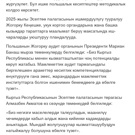
жүргүзүлөт. Бул ишке польшалык кесиптештер методикалык
колдоо көрсөтөт.
2025-жылы Эсептөө палатасынын ишмердүүлүгү тууралуу
Жогорку Кеңешке, укук коргоо органдарына жана башка
кызыкдар тараптарга маалымат берүү максатында иш-
чараларды уюштуруу пландалууда.
Польшанын Жогорку аудит органынын Президенти Мариан
Банаш мырза төмөнкүлөрдү белгиледи: «Биз Кыргыз
Республикасы менен кызматташтыктан чоң потенциалды
көрүп жатабыз. Мамлекеттик аудит тармагындагы
биргелешкен аракеттер кесиптик компетенцияларды
өнүктүрүүгө гана эмес, жарандардын мамлекеттик
институттарга болгон ишенимин бекемдөөгө да өбөлгө
түзөт».
Кыргыз Республикасынын Эсептөө палатасынын төрагасы
Алмазбек Акматов өз сөзүндө төмөнкүдөй белгиледи:
«Биз негизги маселелерди талкууладык, маанилүү
чечимдерди кабыл алдык жана кийинки кадамдарды
аныктадык. Мындай жолугушуулар кызматташуубуздун
натыйжалуу болушуна өбөлгө түзөт».