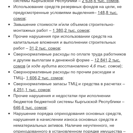
системы Кыргызской Республики –
2 638,6 тыс. сомов
;
Использование средств резервных фондов на цели, не
предусмотренные условиями выделения–
148,8 тыс.
сомов
;
Завышение стоимости и/или объемов строительно-
монтажных работ –
1 380,2 тыс. сомов
;
Прочие нарушения при использовании средств на
капитальные вложения и выполнении строительных
работ –
31,2 тыс. сомов
;
Сверхнормативные расходы по оплате труда работников
и другим выплатам в денежной форме –
12 841,2 тыс.
сомов
(
в ходе аудита восстановлено 4,6 тыс. сомов
);
Сверхнормативные расходы по прочим расходам и
ТМЦ–
1 606,2 тыс. сомов
;
Сверхнормативные запасы ТМЦ и средства в расчетах –
4 251,1 тыс. сомов
;
Прочие нарушения и недостатки при исполнении
бюджетов бюджетной системы Кыргызской Республики –
646,6 тыс. сомов
;
Нарушение порядка оприходования основных средств,
нарушения в начислении износа основных средств и
нематериальных активов. Наличие неучтенного, не
оприходованного в установленном порядке имущества –