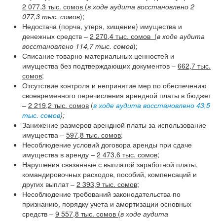
2 077,3 тыс. сомов
(
в ходе аудита восстановлено 2
077,3 тыс. сомов
);
Недостача (порча, утеря, хищение) имущества и
денежных средств –
2 270,4 тыс. сомов (
в ходе аудита
восстановлено 114,7 тыс. сомов
);
Списание товарно-материальных ценностей и
имущества без подтверждающих документов –
662,7 тыс.
сомов
;
Отсутствие контроля и непринятие мер по обеспечению
своевременного перечисления арендной платы в бюджет
–
2 219,2 тыс. сомов
(
в ходе аудита восстановлено 43,5
тыс. сомов
);
Занижение размеров арендной платы за использование
имущества –
597,8 тыс. сомов
;
Несоблюдение условий договора аренды при сдаче
имущества в аренду –
2 473,6 тыс. сомов
;
Нарушения связанные с выплатой заработной платы,
командировочных расходов, пособий, компенсаций и
других выплат –
2 393,9 тыс. сомов
;
Несоблюдение требований законодательства по
признанию, порядку учета и амортизации основных
средств –
9 557,8 тыс. сомов (
в ходе аудита