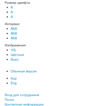
Размер шрифта
A
A
A
Интервал
AБВ
AБВ
AБВ
Изображения
Ч/Б
Цветные
Выкл.
Обычная версия
Кыр
Eng
Вход для сотрудников
Почта
Контактная информация