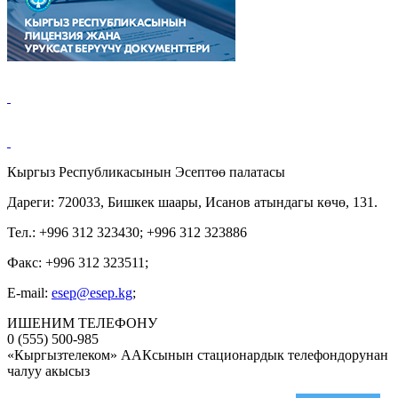
Кыргыз Республикасынын Эсептөө палатасы
Дареги: 720033, Бишкек шаары, Исанов атындагы көчө, 131.
Тел.: +996 312 323430; +996 312 323886
Факс: +996 312 323511;
E-mail:
esep@esep.kg
;
ИШЕНИМ ТЕЛЕФОНУ
0 (555) 500-985
«Кыргызтелеком» ААКсынын стационардык телефондорунан
чалуу акысыз