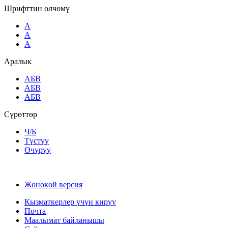
Шрифттин өлчөмү
A
A
A
Аралык
AБВ
AБВ
AБВ
Сүрөттөр
Ч/Б
Түстүү
Өчүрүү
Жөнөкөй версия
Кызматкерлер үчүн кирүү
Почта
Маалымат байланышы