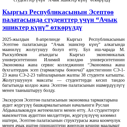
Кыргыз Республикасынын Эсептөө
палатасында студенттер үчүн “Ачык
эшиктер күнү” өткөрүлдү
2025-жылдын 8-апрелинде Кыргыз Республикасынын
Эсептөө палатасында “Ачык эшиктер күнү” алкагында
маанилүү жолугушуу болуп өттү. Бул иш-чарада М.
Рыскулбеков атындагы Кыргыз экономикалык
университетинин Илимий изилдөө университетинин
Экономика жана сервис колледжинин “Экономика жана
бухгалтердик эсеп (тармактары боюнча)” адистигинин СЭ-1-
23 жана СЭ-2-23 тайпаларынын жалпы 38 студенти катышты.
Жолугушуунун максаты — студенттерди кесип тандоо
багытында колдоо жана Эсептөө палатасынын ишмердүүлүгү
менен тааныштыруу болду.
Экскурсия Эсептөө палатасынын экономика тармактарына
аудит жүргүзүү башкармалыгынын начальниги Руслан
Абдыкалыковдун жетекчилиги менен өттү. Ал студенттерге
мамлекеттик аудиттин милдеттери, жүргүзүлүүчү көзөмөл
иштери, Эсептөө палатасынын структурасы жана коомчулук
менен ачык иштөө принциптери жөнүндө кеңири маалымат