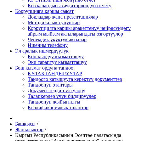
Көз карандысыз аудиторлордун отчету
Коррупцияга каршы саясат
Докладдар жана презентациялар
Методикалык сунуштар
Коррупцияга каршы аракеттенүү чөйрөсүндөгү
айрым мыйзам актыларындагы өзгөртүүлөр
Ченемдик укуктук актылар
Ишеним телефону
Эл аралык ишмердүүлүк
Көп кырдуу кызматташуу
Эки тараптуу кызматташуу
Бош кызмат ордуна тандоо
КУЛАКТАНДЫРУУЛАР
Тандоого катышууга керектүү документтер
Тандоонун этаптары
Документтердин үлгүлөрү
Талапкерлер үчүн билдирүүлөр
Тандоонун жыйынтыгы
Квалификациялык талаптар
Башкысы
/
Жаңылыктар
/
Кыргыз Республикасынын Эсептөө палатасында
студенттер үчүн “Ачык эшиктер күнү” өткөрүлдү