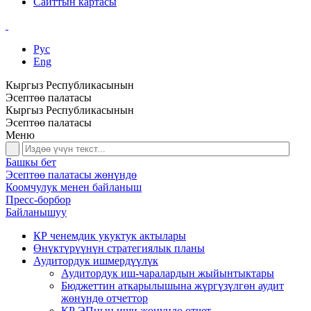
Сайттын картасы
Рус
Eng
Кыргыз Республикасынын
Эсептөө палатасы
Кыргыз Республикасынын
Эсептөө палатасы
Меню
Башкы бет
Эсептөө палатасы жөнүндө
Коомчулук менен байланыш
Пресс-борбор
Байланышуу
КР ченемдик укуктук актылары
Өнүктүрүүнүн стратегиялык планы
Аудитордук ишмердүүлүк
Аудитордук иш-чаралардын жыйынтыктары
Бюджеттин аткарылышына жүргүзүлгөн аудит
жөнүндө отчеттор
КР ЭПнын иши жөнүндө отчет