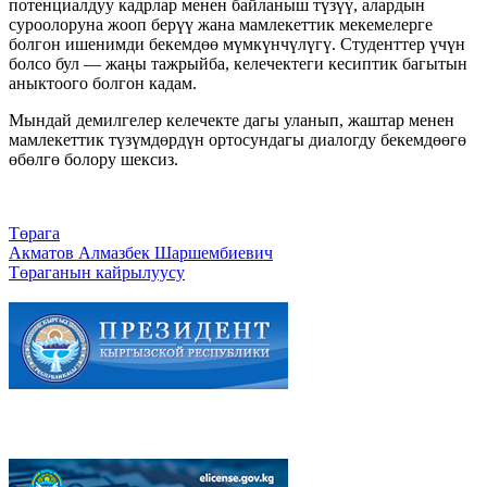
потенциалдуу кадрлар менен байланыш түзүү, алардын
суроолоруна жооп берүү жана мамлекеттик мекемелерге
болгон ишенимди бекемдөө мүмкүнчүлүгү. Студенттер үчүн
болсо бул — жаңы тажрыйба, келечектеги кесиптик багытын
аныктоого болгон кадам.
Мындай демилгелер келечекте дагы уланып, жаштар менен
мамлекеттик түзүмдөрдүн ортосундагы диалогду бекемдөөгө
өбөлгө болору шексиз.
Төрага
Акматов Алмазбек Шаршембиевич
Төраганын кайрылуусу