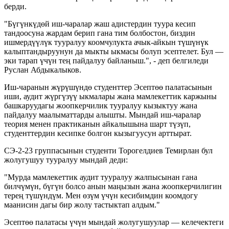
берди.
"Бүгүнкүдөй иш-чаралар жаш адистердин туура кесип
тандоосуна жардам берип гана тим болбостон, биздин
ишмердүүлүк тууралуу коомчулукта ачык-айкын түшүнүк
калыптандыруунун да мыкты ыкмасы болуп эсептелет. Бул —
эки тарап үчүн тең пайдалуу байланыш.", - деп белгиледи
Руслан Абдыкалыков.
Иш-чаранын жүрүшүндө студенттер Эсептөө палатасынын
иши, аудит жүргүзүү ыкмалары жана мамлекеттик каржыны
башкаруудагы жоопкерчилик тууралуу кызыктуу жана
пайдалуу маалыматтарды алышты. Мындай иш-чаралар
теория менен практиканын айкалышына шарт түзүп,
студенттердин кесипке болгон кызыгуусун арттырат.
СЭ-2-23 группасынын студенти Торогелдиев Темирлан бул
жолугушуу тууралуу мындай деди:
"Мурда мамлекеттик аудит тууралуу жалпысынан гана
билчүмүн, бүгүн болсо анын маңызын жана жоопкерчилигин
терең түшүндүм. Мен өзүм үчүн кесибимдин коомдогу
маанисин дагы бир жолу тастыктап алдым."
Эсептөө палатасы үчүн мындай жолугушуулар — келечектеги