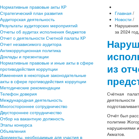
Нормативные правовые акты КР
Стратегический план развития
Главная
/
Аудиторская деятельность
Новости
/
Результаты аудиторских мероприятий
Нарушения 
Отчеты об аудитах исполнения бюджетов
за 2024 го
Отчет о деятельности Счетной палаты КР
Наруш
Отчет независимого аудитора
Антикоррупционная политика
испол
Доклады и презентации
Нормативные правовые и иные акты в сфере
из отч
противодействия коррупции
Изменения в некоторые законодательные
предс
акты в сфере противодействия коррупции
Методические рекомендации
Телефон доверия
Счётная пала
Международная деятельность
деятельности
Многостороннее сотрудничество
подготавливает
Двустороннее сотрудничество
Отчёт был расс
Отбор на вакантную должность
политике Жого
Этапы конкурса
нарушениями и
Объявления
Акматов.
Документы, необходимые для участия в