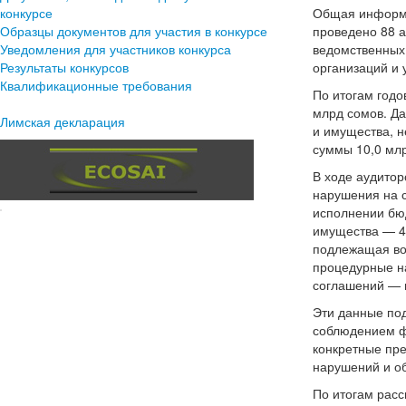
конкурсе
Общая информац
Образцы документов для участия в конкурсе
проведено 88 а
Уведомления для участников конкурса
ведомственных 
Результаты конкурсов
организаций и 
Квалификационные требования
По итогам год
млрд сомов. Да
Лимская декларация
и имущества, н
суммы 10,0 млр
В ходе аудито
нарушения на с
исполнении бюд
имущества — 4,
подлежащая вос
процедурные н
соглашений — н
Эти данные под
соблюдением фи
конкретные пр
нарушений и о
По итогам расс