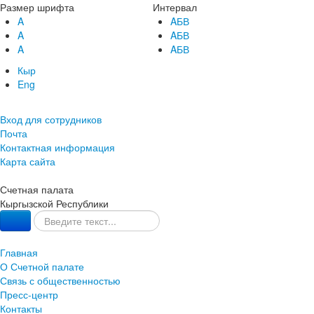
Размер шрифта
Интервал
A
AБВ
A
AБВ
A
AБВ
Кыр
Eng
Вход для сотрудников
Почта
Контактная информация
Карта сайта
Счетная палата
Кыргызской Республики
Главная
О Счетной палате
Связь с общественностью
Пресс-центр
Контакты