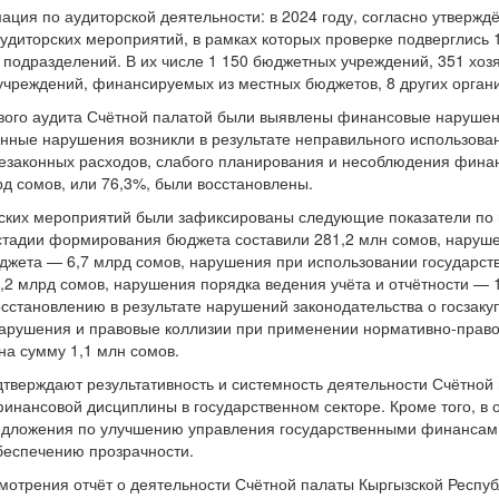
ия по аудиторской деятельности: в 2024 году, согласно утвержд
удиторских мероприятий, в рамках которых проверке подверглись 1
подразделений. В их числе 1 150 бюджетных учреждений, 351 хоз
учреждений, финансируемых из местных бюджетов, 8 других органи
ового аудита Счётной палатой были выявлены финансовые нарушен
нные нарушения возникли в результате неправильного использова
езаконных расходов, слабого планирования и несоблюдения финан
д сомов, или 76,3%, были восстановлены.
рских мероприятий были зафиксированы следующие показатели по
тадии формирования бюджета составили 281,2 млн сомов, наруше
жета — 6,7 млрд сомов, нарушения при использовании государст
2 млрд сомов, нарушения порядка ведения учёта и отчётности — 1
становлению в результате нарушений законодательства о госзакуп
арушения и правовые коллизии при применении нормативно-право
а сумму 1,1 млн сомов.
тверждают результативность и системность деятельности Счётной 
нансовой дисциплины в государственном секторе. Кроме того, в 
едложения по улучшению управления государственными финансам
беспечению прозрачности.
мотрения отчёт о деятельности Счётной палаты Кыргызской Респуб