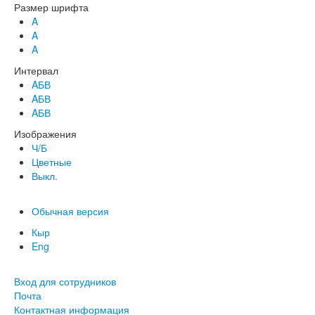
Размер шрифта
A
A
A
Интервал
AБВ
AБВ
AБВ
Изображения
Ч/Б
Цветные
Выкл.
Обычная версия
Кыр
Eng
Вход для сотрудников
Почта
Контактная информация