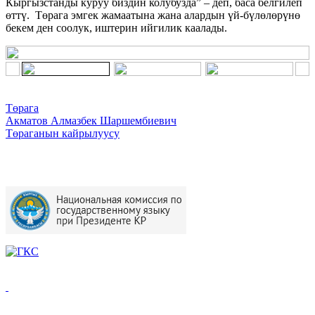
Кыргызстанды куруу биздин колубузда” – деп, баса белгилеп
өттү. Төрага эмгек жамаатына жана алардын үй-бүлөлөрүнө
бекем ден соолук, иштерин ийгилик каалады.
Төрага
Акматов Алмазбек Шаршембиевич
Төраганын кайрылуусу