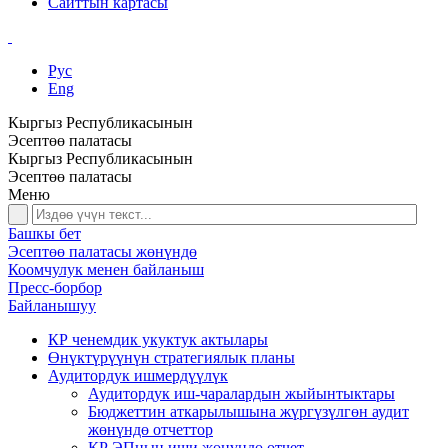
Сайттын картасы
Рус
Eng
Кыргыз Республикасынын
Эсептөө палатасы
Кыргыз Республикасынын
Эсептөө палатасы
Меню
Башкы бет
Эсептөө палатасы жөнүндө
Коомчулук менен байланыш
Пресс-борбор
Байланышуу
КР ченемдик укуктук актылары
Өнүктүрүүнүн стратегиялык планы
Аудитордук ишмердүүлүк
Аудитордук иш-чаралардын жыйынтыктары
Бюджеттин аткарылышына жүргүзүлгөн аудит
жөнүндө отчеттор
КР ЭПнын иши жөнүндө отчет