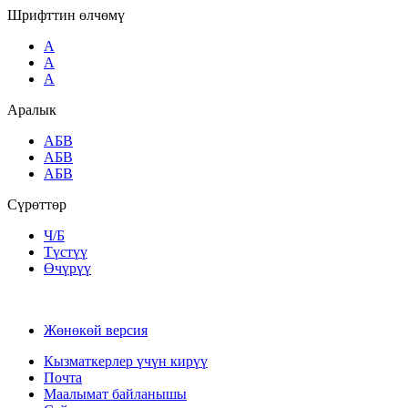
Шрифттин өлчөмү
A
A
A
Аралык
AБВ
AБВ
AБВ
Сүрөттөр
Ч/Б
Түстүү
Өчүрүү
Жөнөкөй версия
Кызматкерлер үчүн кирүү
Почта
Маалымат байланышы