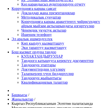
Көз карандысыз аудиторлордун отчету
Коррупцияга каршы саясат
Докладдар жана презентациялар
Методикалык сунуштар
Коррупцияга каршы аракеттенүү чөйрөсүндөгү
айрым мыйзам актыларындагы өзгөртүүлөр
Ченемдик укуктук актылар
Ишеним телефону
Эл аралык ишмердүүлүк
Көп кырдуу кызматташуу
Эки тараптуу кызматташуу
Бош кызмат ордуна тандоо
КУЛАКТАНДЫРУУЛАР
Тандоого катышууга керектүү документтер
Тандоонун этаптары
Документтердин үлгүлөрү
Талапкерлер үчүн билдирүүлөр
Тандоонун жыйынтыгы
Квалификациялык талаптар
Башкысы
/
Жаңылыктар
/
Кыргыз Республикасынын Эсептөө палатасында
Мекенди коргоочу күнүнө арналган салтанаттуу