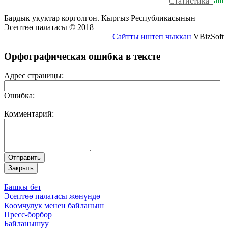
Статистика
Бардык укуктар корголгон. Кыргыз Республикасынын
Эсептөө палатасы © 2018
Сайтты иштеп чыккан
VBizSoft
Орфографическая ошибка в тексте
Адрес страницы:
Ошибка:
Комментарий:
Башкы бет
Эсептөө палатасы жөнүндө
Коомчулук менен байланыш
Пресс-борбор
Байланышуу