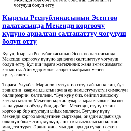
чогулуш болуп өттү
Кыргыз Республикасынын Эсептөө
палатасында Мекенди коргоочу
күнүнө арналган салтанаттуу чогулуш
болуп өттү
Бүгүн, Кыргыз Республикасынын Эсептөө палатасында
Мекенди коргоочу күнүнө арналган салтанаттуу чогулуш
болуп өттү. Бул иш-чарага жетекчилик жана эмгек жамааты
катышты. Айымдар коллегаларын майрамы менен
куттукташты.
Төрага Улукбек Марипов куттуктоо сөзүн айтып келип, бул
эрдиктин, каармандыктын жана ар намыстуулуктун символун
билдирээрин белгиледи. “Бул күнү биз, бейпил жашоону
камсыз кылган Мекенди коргоочуларга ыраазчылыгыбызды
жана урматтообузду билдиребиз. Мекенди, өзүнүн элин
коргоо ар бир атуулдун ыйык милдети. Бүгүнкү күнү
Мекенди коргоо милдетинен сырткары, биздин алдыбызда
өлкөнүн бюджетин, мүлкүн, анын кызыкчылыгын коргоо
милдети турат. Эркин жана мындан ары да гүлдөп өскөн