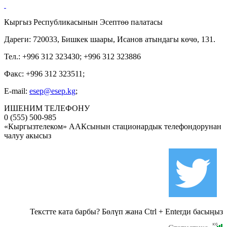
Кыргыз Республикасынын Эсептөө палатасы
Дареги: 720033, Бишкек шаары, Исанов атындагы көчө, 131.
Тел.: +996 312 323430; +996 312 323886
Факс: +996 312 323511;
E-mail:
esep@esep.kg
;
ИШЕНИМ ТЕЛЕФОНУ
0 (555) 500-985
«Кыргызтелеком» ААКсынын стационардык телефондорунан
чалуу акысыз
Текстте ката барбы? Бөлүп жана Ctrl + Enterди басыңыз