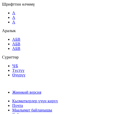
Шрифттин өлчөмү
A
A
A
Аралык
AБВ
AБВ
AБВ
Сүрөттөр
Ч/Б
Түстүү
Өчүрүү
Жөнөкөй версия
Кызматкерлер үчүн кирүү
Почта
Маалымат байланышы