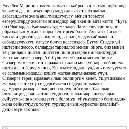
Улукбек Марипов эмгек жамаатка кайрылып жатып, дүйнөлүк
тарыхта да, кыргыз тарыхында да аялзаты өз жанын
аябагандыгы жана акылмандуулугу менен тарыхта
өзгөрүштөрдү жасаган эпизоддор бар экенин айта кетти. “Буга
биз Чыйырды, Каныкей, Курманжан Датка энелерибиздин
образдарын мисал катары келтирсек болот. Аялзаты Сиздер
эмгекчилдиктин, даанышмандыктын, чыдамкайлыктын,
сабырдуулуктун үлгүсү болуп келесиздер. Бүгүн Сиздер үй
иштерин жасоо, балдарды тарбиялоо менен бирге, биз менен
тең тайлаша иштеп, иштеген ишиңиздерде ийгиликтерди
жаратып келесиздер. Үй-бүлөнүн убарасы менен бирге
Сиздер мамлекеттин каражатын жана мүлкүн коргоо боюнча
ишти алып баруу менен, Кыргызстандын гүлдөп - өнүгүүсүнө
өз салымыңыздарды кошуп жаткандыгыңыздар үчүн,
Сиздерге терең ыраазычылык билдиргим келет. Ушул жаздын
жаркыраган күнү сиздерге жана сиздердин жакын
адамдарыңыздарга чың ден соолук, ийгилик, баардык
иштериңиздерде жетишкендикти, жакындарыңыздардын
сүйүүсү жана камкордугуна бөлөнүп, үйүңүздөргө бейпилдик
жана бейкутчулук толуп турушун чын жүрөктөн каалайм”-
деп, сөзүн аяктады.