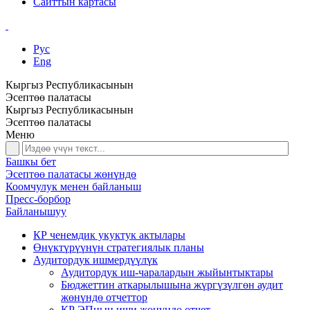
Сайттын картасы
Рус
Eng
Кыргыз Республикасынын
Эсептөө палатасы
Кыргыз Республикасынын
Эсептөө палатасы
Меню
Башкы бет
Эсептөө палатасы жөнүндө
Коомчулук менен байланыш
Пресс-борбор
Байланышуу
КР ченемдик укуктук актылары
Өнүктүрүүнүн стратегиялык планы
Аудитордук ишмердүүлүк
Аудитордук иш-чаралардын жыйынтыктары
Бюджеттин аткарылышына жүргүзүлгөн аудит
жөнүндө отчеттор
КР ЭПнын иши жөнүндө отчет