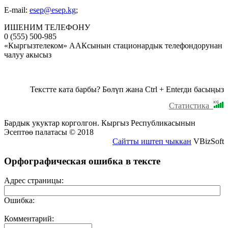
E-mail:
esep@esep.kg
;
ИШЕНИМ ТЕЛЕФОНУ
0 (555) 500-985
«Кыргызтелеком» ААКсынын стационардык телефондорунан
чалуу акысыз
Текстте ката барбы? Бөлүп жана Ctrl + Enterди басыңыз
Статистика
Бардык укуктар корголгон. Кыргыз Республикасынын
Эсептөө палатасы © 2018
Сайтты иштеп чыккан
VBizSoft
Орфографическая ошибка в тексте
Адрес страницы:
Ошибка:
Комментарий: