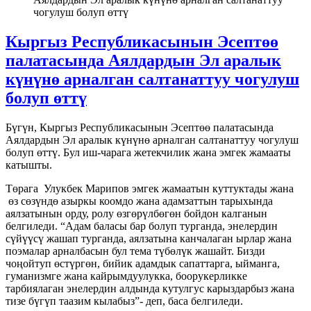
чогулуш болуп өттү
Кыргыз Республикасынын Эсептөө
палатасында Аялдардын Эл аралык
күнүнө арналган салтанаттуу чогулуш
болуп өттү
Бүгүн, Кыргыз Республикасынын Эсептөө палатасында
Аялдардын Эл аралык күнүнө арналган салтанаттуу чогулуш
болуп өттү. Бул иш-чарага жетекчилик жана эмгек жамааты
катышты.
Төрага Улукбек Марипов эмгек жамаатын куттуктады жана
өз сөзүндө азыркы коомдо жана адамзаттын тарыхында
аялзатынын орду, ролу өзгөрүлбөгөн бойдон калганын
белгиледи. “Адам баласы бар болуп турганда, энелердин
сүйүүсү жашап турганда, аялзатына канчалаган ырлар жана
поэмалар арналбасын бул тема түбөлүк жашайт. Бизди
чоңойтуп өстүргөн, бийик адамдык сапаттарга, ыйманга,
гуманизмге жана кайрымдуулукка, боорукерликке
тарбиялаган энелердин алдында кутулгус карыздарбыз жана
тизе бүгүп таазим кылабыз”- деп, баса белгиледи.