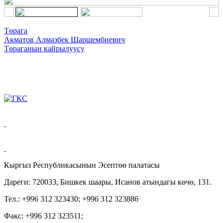
Төрага
Акматов Алмазбек Шаршембиевич
Төраганын кайрылуусу
Кыргыз Республикасынын Эсептөө палатасы
Дареги: 720033, Бишкек шаары, Исанов атындагы көчө, 131.
Тел.: +996 312 323430; +996 312 323886
Факс: +996 312 323511;