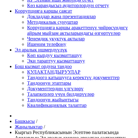
Көз карандысыз аудиторлордун отчету
Коррупцияга каршы саясат
Докладдар жана презентациялар
Методикалык сунуштар
Коррупцияга каршы аракеттенүү чөйрөсүндөгү
айрым мыйзам актыларындагы өзгөртүүлөр
Ченемдик укуктук актылар
Ишеним телефону
Эл аралык ишмердүүлүк
Көп кырдуу кызматташуу
Эки тараптуу кызматташуу
Бош кызмат ордуна тандоо
КУЛАКТАНДЫРУУЛАР
Тандоого катышууга керектүү документтер
Тандоонун этаптары
Документтердин үлгүлөрү
Талапкерлер үчүн билдирүүлөр
Тандоонун жыйынтыгы
Квалификациялык талаптар
Башкысы
/
Жаңылыктар
/
Кыргыз Республикасынын Эсептөө палатасында
Аялдардын Эл аралык күнүнө арналган салтанаттуу