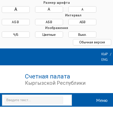
Размер шрифта
A
A
A
Интервал
AБВ
AБВ
AБВ
Изображения
Ч/Б
Цветные
Выкл.
Обычная версия
КАРТА
ПОЧТА
ВХОД
КЫР
САЙТА
ДЛЯ
ENG
СОТРУДНИКОВ
Счетная палата
Кыргызской Республики
Меню