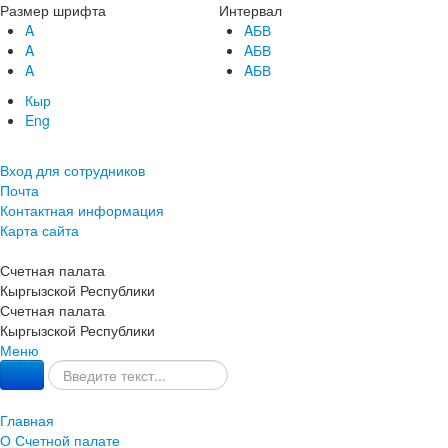
Размер шрифта
Интервал
A
AБВ
A
AБВ
A
AБВ
Кыр
Eng
Вход для сотрудников
Почта
Контактная информация
Карта сайта
Счетная палата
Кыргызской Республики
Счетная палата
Кыргызской Республики
Меню
Главная
О Счетной палате