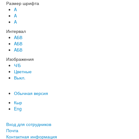
Размер шрифта
A
A
A
Интервал
AБВ
AБВ
AБВ
Изображения
Ч/Б
Цветные
Выкл.
Обычная версия
Кыр
Eng
Вход для сотрудников
Почта
Контактная информация