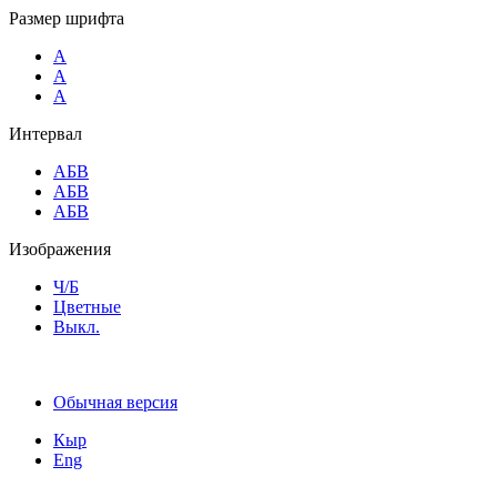
Размер шрифта
A
A
A
Интервал
AБВ
AБВ
AБВ
Изображения
Ч/Б
Цветные
Выкл.
Обычная версия
Кыр
Eng