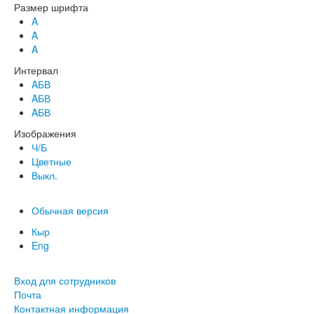
Размер шрифта
A
A
A
Интервал
AБВ
AБВ
AБВ
Изображения
Ч/Б
Цветные
Выкл.
Обычная версия
Кыр
Eng
Вход для сотрудников
Почта
Контактная информация