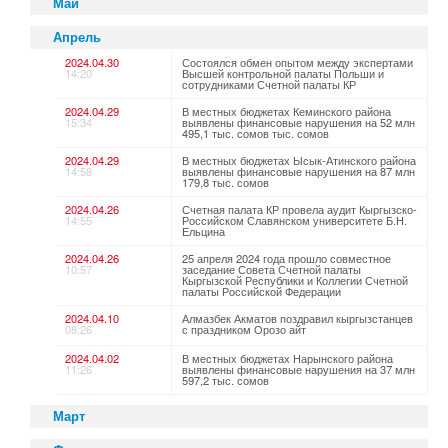
Май
Апрель
2024.04.30
Состоялся обмен опытом между экспертами
14:20
Высшей контрольной палаты Польши и
сотрудниками Счетной палаты КР
2024.04.29
В местных бюджетах Кеминского района
15:34
выявлены финансовые нарушения на 52 млн
495,1 тыс. сомов тыс. сомов
2024.04.29
В местных бюджетах Ысык-Атинского района
14:58
выявлены финансовые нарушения на 87 млн
179,8 тыс. сомов
2024.04.26
Счетная палата КР провела аудит Кыргызско-
14:55
Российском Славянском университете Б.Н.
Ельцина
2024.04.26
25 апреля 2024 года прошло совместное
10:57
заседание Совета Счетной палаты
Кыргызской Республики и Коллегии Счетной
палаты Российской Федерации
2024.04.10
Алмазбек Акматов поздравил кыргызстанцев
08:26
с праздником Орозо айт
2024.04.02
В местных бюджетах Нарынского района
11:26
выявлены финансовые нарушения на 37 млн
597,2 тыс. сомов
Март