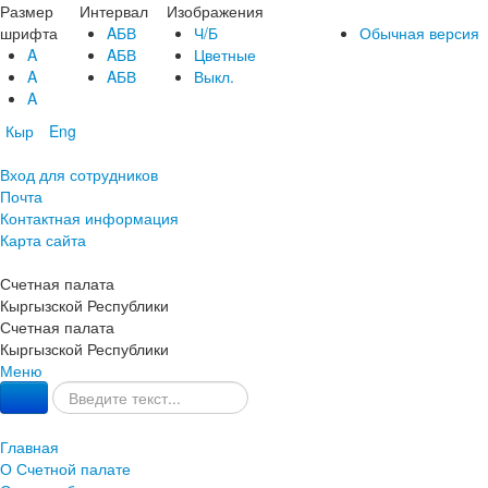
Размер
Интервал
Изображения
шрифта
AБВ
Ч/Б
Обычная версия
A
AБВ
Цветные
A
AБВ
Выкл.
A
Кыр
Eng
Вход для сотрудников
Почта
Контактная информация
Карта сайта
Счетная палата
Кыргызской Республики
Счетная палата
Кыргызской Республики
Меню
Главная
О Счетной палате