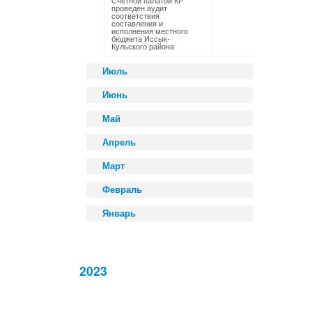
Счетной палатой КР
проведен аудит
соответствия
составления и
исполнения местного
бюджета Иссык-
Кульского района
Июль
Июнь
Май
Апрель
Март
Февраль
Январь
2023