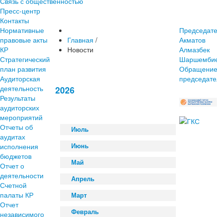
Связь с общественностью
Пресс-центр
Контакты
Нормативные
Председат
правовые акты
Главная
/
Акматов
КР
Новости
Алмазбек
Стратегический
Шаршембие
план развития
Обращени
Аудиторская
председате
деятельность
2026
Результаты
аудиторских
мероприятий
Отчеты об
Июль
аудитах
исполнения
Июнь
бюджетов
Май
Отчет о
деятельности
Апрель
Счетной
палаты КР
Март
Отчет
Февраль
независимого