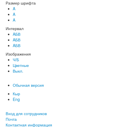
Размер шрифта
A
A
A
Интервал
AБВ
AБВ
AБВ
Изображения
Ч/Б
Цветные
Выкл.
Обычная версия
Кыр
Eng
Вход для сотрудников
Почта
Контактная информация