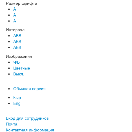
Размер шрифта
A
A
A
Интервал
AБВ
AБВ
AБВ
Изображения
Ч/Б
Цветные
Выкл.
Обычная версия
Кыр
Eng
Вход для сотрудников
Почта
Контактная информация