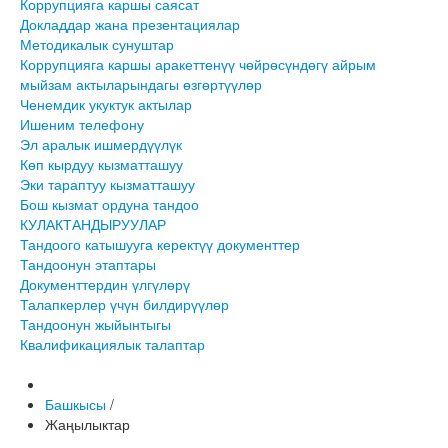
Коррупцияга каршы саясат
Докладдар жана презентациялар
Методикалык сунуштар
Коррупцияга каршы аракеттенүү чөйрөсүндөгү айрым
мыйзам актыларындагы өзгөртүүлөр
Ченемдик укуктук актылар
Ишеним телефону
Эл аралык ишмердүүлүк
Көп кырдуу кызматташуу
Эки тараптуу кызматташуу
Бош кызмат ордуна тандоо
КУЛАКТАНДЫРУУЛАР
Тандоого катышууга керектүү документтер
Тандоонун этаптары
Документтердин үлгүлөрү
Талапкерлер үчүн билдирүүлөр
Тандоонун жыйынтыгы
Квалификациялык талаптар
Башкысы
/
Жаңылыктар