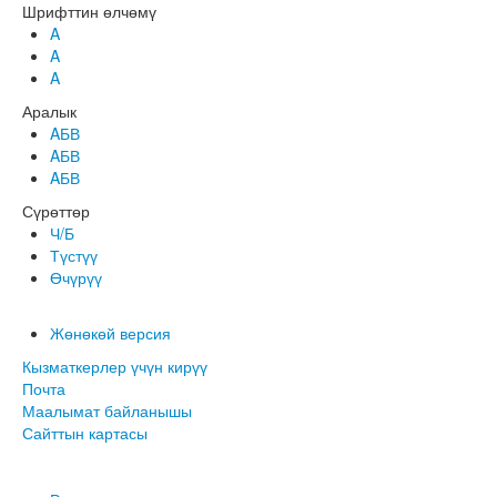
Шрифттин өлчөмү
A
A
A
Аралык
AБВ
AБВ
AБВ
Сүрөттөр
Ч/Б
Түстүү
Өчүрүү
Жөнөкөй версия
Кызматкерлер үчүн кирүү
Почта
Маалымат байланышы
Сайттын картасы