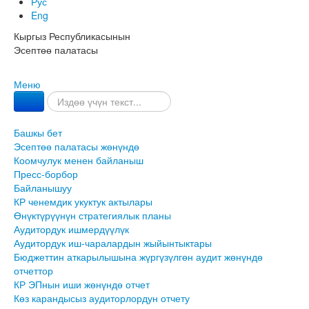
Рус
Eng
Кыргыз Республикасынын
Эсептөө палатасы
Меню
Башкы бет
Эсептөө палатасы жөнүндө
Коомчулук менен байланыш
Пресс-борбор
Байланышуу
КР ченемдик укуктук актылары
Өнүктүрүүнүн стратегиялык планы
Аудитордук ишмердүүлүк
Аудитордук иш-чаралардын жыйынтыктары
Бюджеттин аткарылышына жүргүзүлгөн аудит жөнүндө
отчеттор
КР ЭПнын иши жөнүндө отчет
Көз карандысыз аудиторлордун отчету