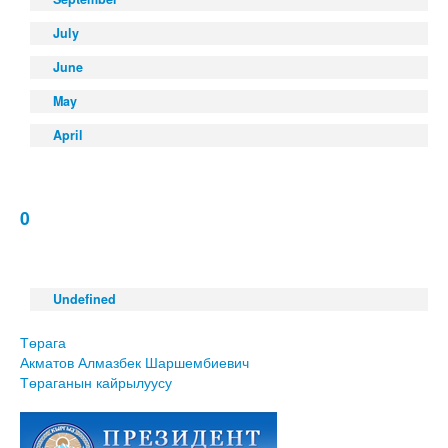
July
June
May
April
0
Undefined
Төрага
Акматов Алмазбек Шаршембиевич
Төраганын кайрылуусу