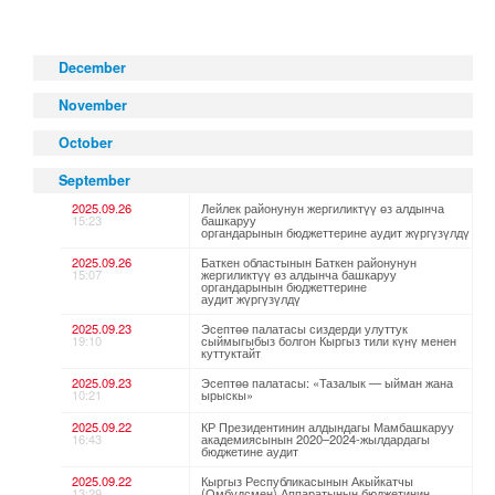
December
November
October
September
2025.09.26
Лейлек районунун жергиликтүү өз алдынча
15:23
башкаруу
органдарынын бюджеттерине аудит жүргүзүлдү
2025.09.26
Баткен областынын Баткен районунун
15:07
жергиликтүү өз алдынча башкаруу
органдарынын бюджеттерине
аудит жүргүзүлдү
2025.09.23
Эсептөө палатасы сиздерди улуттук
19:10
сыймыгыбыз болгон Кыргыз тили күнү менен
куттуктайт
2025.09.23
Эсептөө палатасы: «Тазалык — ыйман жана
10:21
ырыскы»
2025.09.22
КР Президентинин алдындагы Мамбашкаруу
16:43
академиясынын 2020–2024-жылдардагы
бюджетине аудит
2025.09.22
Кыргыз Республикасынын Акыйкатчы
13:29
(Омбудсмен) Аппаратынын бюджетинин