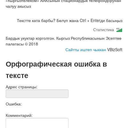
«Кыргызтелеком» ААКсынын стационардык телефондорунан
чалуу акысыз
Текстте ката барбы? Бөлүп жана Ctrl + Enterди басыңыз
Статистика
Бардык укуктар корголгон. Кыргыз Республикасынын Эсептөө
палатасы © 2018
Сайтты иштеп чыккан
VBizSoft
Орфографическая ошибка в
тексте
Адрес страницы:
Ошибка:
Комментарий: