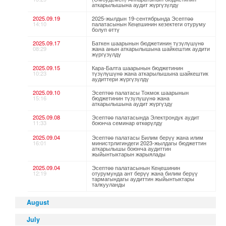
аткарылышына аудит жүргүзүлдү
2025.09.19
2025-жылдын 19-сентябрында Эсептөө
14:10
палатасынын Кеңешинин кезектеги отуруму
болуп өттү
2025.09.17
Баткен шаарынын бюджетинин түзүлүшүнө
08:29
жана анын аткарылышына шайкештик аудити
жүргүзүлдү
2025.09.15
Кара-Балта шаарынын бюджетинин
10:23
түзүлүшүнө жана аткарылышына шайкештик
аудиттери жүргүзүлдү
2025.09.10
Эсептөө палатасы Токмок шаарынын
15:16
бюджетинин түзүлүшүнө жана
аткарылышына аудит жүргүздү
2025.09.08
Эсептөө палатасында Электрондук аудит
11:33
боюнча семинар өткөрүлдү
2025.09.04
Эсептөө палатасы Билим берүү жана илим
16:01
министрлигиндеги 2023-жылдагы бюджеттин
аткарылышы боюнча аудиттин
жыйынтыктарын жарыялады
2025.09.04
Эсептөө палатасынын Кеңешинин
12:19
отурумунда ант берүү жана билим берүү
тармагындагы аудиттин жыйынтыктары
талкууланды
August
July