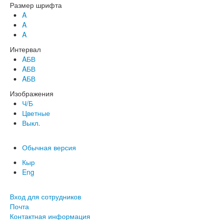
Размер шрифта
A
A
A
Интервал
AБВ
AБВ
AБВ
Изображения
Ч/Б
Цветные
Выкл.
Обычная версия
Кыр
Eng
Вход для сотрудников
Почта
Контактная информация