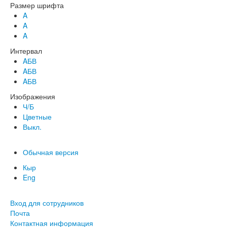
Размер шрифта
A
A
A
Интервал
AБВ
AБВ
AБВ
Изображения
Ч/Б
Цветные
Выкл.
Обычная версия
Кыр
Eng
Вход для сотрудников
Почта
Контактная информация