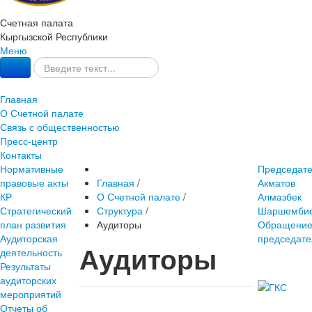
Счетная палата
Кыргызской Республики
Меню
Главная
О Счетной палате
Связь с общественностью
Пресс-центр
Контакты
Нормативные
Председат
правовые акты
Главная
/
Акматов
КР
О Счетной палате
/
Алмазбек
Стратегический
Структура
/
Шаршембие
план развития
Аудиторы
Обращени
Аудиторская
председате
Аудиторы
деятельность
Результаты
аудиторских
мероприятий
Отчеты об