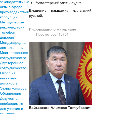
законодательные
бухгалтерский учет и аудит.
акты в сфере
Владение языками:
кыргызский,
противодействия
русский.
коррупции
Методические
рекомендации
Информация о материале
Телефон
Просмотров: 10701
доверия
Международная
деятельность
Многостороннее
сотрудничество
Двустороннее
сотрудничество
Отбор на
вакантную
должность
Этапы конкурса
Объявления
Документы,
необходимые
Байгазаков Алимжан Топчубаевич
для участия в
конкурсе