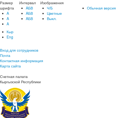
Размер
Интервал
Изображения
шрифта
AБВ
Ч/Б
Обычная версия
A
AБВ
Цветные
A
AБВ
Выкл.
A
Кыр
Eng
Вход для сотрудников
Почта
Контактная информация
Карта сайта
Счетная палата
Кыргызской Республики