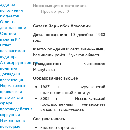
аудитах
Информация о материале
исполнения
Просмотров: 0
бюджетов
Отчет о
Сатаев Зарылбек Апасович
деятельности
Счетной
Дата рождения:
10 декабря 1963
палаты КР
года
Отчет
Место рождения:
село Жаны-Алыш,
независимого
Кеминский район, Чуйская область
аудитора
Антикоррупционная
Гражданство:
Кыргызская
политика
Республика
Доклады и
Образование:
высшее
презентации
Нормативные
1987 г. — Фрунзенский
правовые и
политехнический институт;
иные акты в
2003 г. — Иссык-Кульский
сфере
государственный университет
противодействия
имени К. Тыныстанова.
коррупции
Специальность:
Изменения в
некоторые
инженер-строитель;