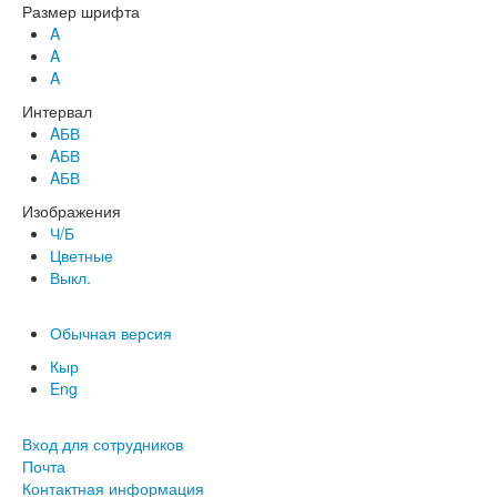
Размер шрифта
A
A
A
Интервал
AБВ
AБВ
AБВ
Изображения
Ч/Б
Цветные
Выкл.
Обычная версия
Кыр
Eng
Вход для сотрудников
Почта
Контактная информация