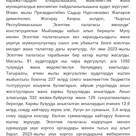
каражаттардын аткарылышына, мамлекеттик жана
муниципалдык менчиктин пайдаланылышына аудит жүргүзөт.
Өткөн жылы Президентибиз Садыр Нургожоевич Жапаров
демилгелеп, Жогорку Кеңеш колдоп, “Кыргыз
Республикасынын Эсептөө палатасы жөнүндө”
конституциялык Мыйзамды кабыл алып беришти. Муну
менен Эсептөө палатасынын көз карандысыздыгы жана
укуктук мүмкүнчүлүктөрү ошол эле убакытта бизге коюлган
милдет жана талаптар дагы күчөтүлдү. Ал эми 2023-жылы
Эсептөө палатасы тарабынан бир катар иштер жасалды.
Мисалы, 81 аудитордук иш чара жүргүзүлүп, ага 1092
түзүмдүк жана ведомстволук бөлүмдөрү камтылды.
Тагыраагы, өткөн жылы жүргүзүлгөн аудитордук иштин
жыйынтыгы боюнча 237 млрд сомго мамлекеттик бюджетти
толтуруунун кошумча булактарын, айрым учурларда анын
жоготууларын жана каржы бузууларды аныктадык. Анын
алкагында 332 жазма-буйруктар жана 129 сунуштамалары
берилди. Каржы бузууда аныкталган акчалардын ичинен 12,6
млрд сомду кайтаруу керек эле, бүгүн ал суманын, 3,4 млрд
сому ордуна коюлду. Калган суммаларды кайтаруу боюнча
иштер жүрүүдө. Эсептөө палатасы коррупция менен
күрөшүүдө укук коргоо органдары менен тыгыз иш алып
барат. 2023-жылы укук коргоо органдарына жиберилген