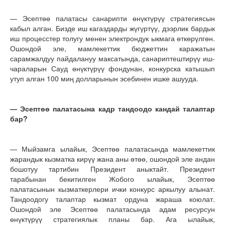
— Эсептөө палатасы санарипти өнүктүрүү стратегиясын
кабыл алган. Бизде иш кагаздарды жүгүртүү, дээрлик бардык
иш процесстер толугу менен электрондук ыкмага өткөрүлгөн.
Ошондой эле, мамлекеттик бюджеттин каражатын
сарамжалдуу пайдалануу максатында, санариптештирүү иш-
чараларын Сауд өнүктүрүү фондунан, конкурска катышып
утуп алган 100 миң долларынын эсебинен ишке ашууда.
— Эсептөө палатасына кадр тандоодо кандай талаптар
бар?
— Мыйзамга ылайык, Эсептөө палатасында мамлекеттик
жарандык кызматка кирүү жана аны өтөө, ошондой эле андан
бошотуу тартибин Президент аныктайт. Президент
тарабынан бекитилген Жобого ылайык, Эсептөө
палатасынын кызматкерлери ички конкурс аркылуу алынат.
Тандоодогу талаптар кызмат ордуна жараша коюлат.
Ошондой эле Эсептөө палатасында адам ресурсун
өнүктүрүү стратегиялык планы бар. Ага ылайык,