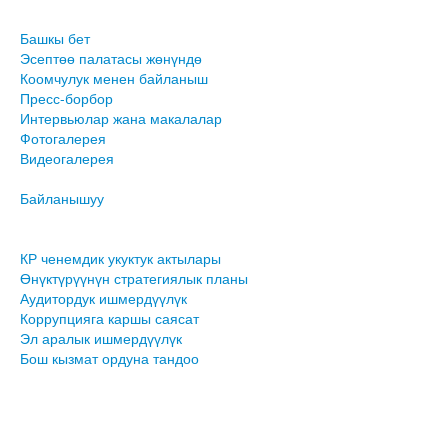
Башкы бет
Эсептөө палатасы жөнүндө
Коомчулук менен байланыш
Пресс-борбор
Интервьюлар жана макалалар
Фотогалерея
Видеогалерея
Байланышуу
КР ченемдик укуктук актылары
Өнүктүрүүнүн стратегиялык планы
Аудитордук ишмердүүлүк
Коррупцияга каршы саясат
Эл аралык ишмердүүлүк
Бош кызмат ордуна тандоо