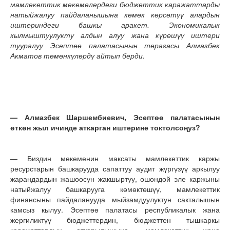
мамлекеттик мекемелердеги бюджеттик каражаттарды
натыйжалуу пайдаланышына көмөк көрсөтүү алардын
иштериндеги башкы аракет. Экономикалык
кылмыштуулукту алдын алуу жана күрөшүү иштери
тууралуу Эсептөө палатасынын төрагасы Алмазбек
Акматов төмөнкүлөрдү айтып берди.
— Алмазбек Шаршембиевич, Эсептөө палатасынын
өткөн жыл ичинде аткарган иштерине токтолсоңуз?
— Биздин мекеменин максаты мамлекеттик каржы
ресурстарын башкарууда сапаттуу аудит жүргүзүү аркылуу
жарандардын жашоосун жакшыртуу, ошондой эле каржыны
натыйжалуу башкарууга көмөктөшүү, мамлекеттик
финансыны пайдаланууда мыйзамдуулуктун сакталышын
камсыз кылуу. Эсептөө палатасы республикалык жана
жергиликтүү бюджеттердин, бюджеттен тышкаркы