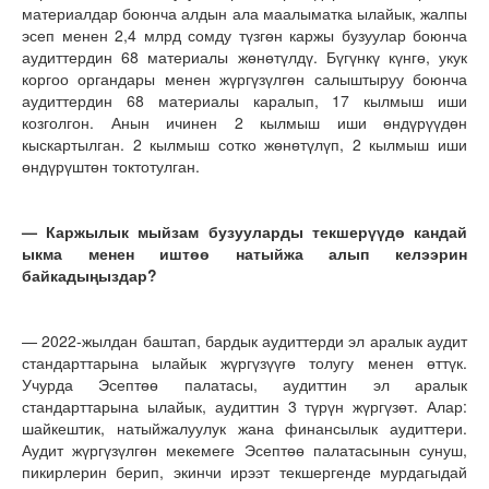
материалдар боюнча алдын ала маалыматка ылайык, жалпы
эсеп менен 2,4 млрд сомду түзгөн каржы бузуулар боюнча
аудиттердин 68 материалы жөнөтүлдү. Бүгүнкү күнгө, укук
коргоо органдары менен жүргүзүлгөн салыштыруу боюнча
аудиттердин 68 материалы каралып, 17 кылмыш иши
козголгон. Анын ичинен 2 кылмыш иши өндүрүүдөн
кыскартылган. 2 кылмыш сотко жөнөтүлүп, 2 кылмыш иши
өндүрүштөн токтотулган.
— Каржылык мыйзам бузууларды текшерүүдө кандай
ыкма менен иштөө натыйжа алып келээрин
байкадыңыздар?
— 2022-жылдан баштап, бардык аудиттерди эл аралык аудит
стандарттарына ылайык жүргүзүүгө толугу менен өттүк.
Учурда Эсептөө палатасы, аудиттин эл аралык
стандарттарына ылайык, аудиттин 3 түрүн жүргүзөт. Алар:
шайкештик, натыйжалуулук жана финансылык аудиттери.
Аудит жүргүзүлгөн мекемеге Эсептөө палатасынын сунуш,
пикирлерин берип, экинчи ирээт текшергенде мурдагыдай