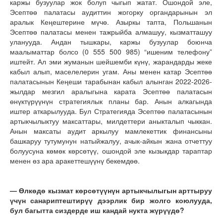
каржы бузуулар жок болуп чыгып жатат. Ошондой эле,
Эсептөө палатасы аудиттин жогорку органдарынын эл
аралык Кеңештерине мүчө. Азыркы тапта, Польшанын
Эсептөө палатасы менен тажрыйба алмашуу, кызматташуу
уланууда. Андан тышкары, каржы бузуулар боюнча
маалыматтар болсо (0 555 500 985) “ишеним телефону”
иштейт. Ал эми жуманын шейшемби күнү, жарандарды жеке
кабыл алып, маселелерин угам. Аны менен катар Эсептөө
палатасынын Кеңеши тарабынан кабыл алынган 2022-2026-
жылдар мезгил аралыгына карата Эсептөө палатасын
өнүктүрүүнүн стратегиялык планы бар. Анын алкагында
иштер аткарылууда. Бул Стратегияда Эсептөө палатасынын
артыкчылыктуу максаттары, милдеттери аныкталып чыккан.
Анын максаты аудит аркылуу мамлекеттик финансыны
башкаруу тутумунун натыйжалуу, ачык-айкын жана отчеттуу
болуусуна көмөк көрсөтүү, ошондой эле кызыкдар тараптар
менен өз ара аракеттешүүнү бекемдөө.
— Өлкөдө кызмат көрсөтүүнүн артыкчылыгын арттыруу
үчүн санариптештирүү дээрлик бир жолго коюлууда,
бул багытта сиздерде иш кандай нукта жүрүүдө?