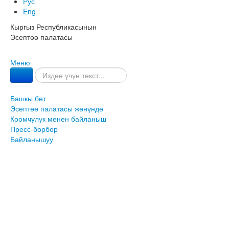
Рус
Eng
Кыргыз Республикасынын
Эсептөө палатасы
Меню
Башкы бет
Эсептөө палатасы жөнүндө
Коомчулук менен байланыш
Пресс-борбор
Байланышуу