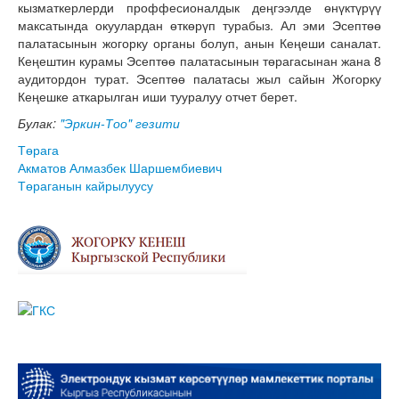
кызматкерлерди проффесионалдык деңгээлде өнүктүрүү
максатында окуулардан өткөрүп турабыз. Ал эми Эсептөө
палатасынын жогорку органы болуп, анын Кеңеши саналат.
Кеңештин курамы Эсептөө палатасынын төрагасынан жана 8
аудитордон турат. Эсептөө палатасы жыл сайын Жогорку
Кеңешке аткарылган иши тууралуу отчет берет.
Булак:
"Эркин-Тоо" гезити
Төрага
Акматов Алмазбек Шаршембиевич
Төраганын кайрылуусу