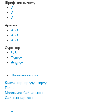
Шрифттин өлчөмү
A
A
A
Аралык
AБВ
AБВ
AБВ
Сүрөттөр
Ч/Б
Түстүү
Өчүрүү
Жөнөкөй версия
Кызматкерлер үчүн кирүү
Почта
Маалымат байланышы
Сайттын картасы