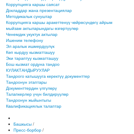
Коррупцияга каршы саясат
Докладдар жана презентациялар
Методикалык сунуштар
Коррупцияга каршы аракеттенүү чөйрөсүндөгү айрым
мыйзам актыларындагы өзгөртүүлөр
Ченемдик укуктук актылар
Ишеним телефону
Эл аралык ишмердүүлүк
Көп кырдуу кызматташуу
Эки тараптуу кызматташуу
Бош кызмат ордуна тандоо
КУЛАКТАНДЫРУУЛАР
Тандоого катышууга керектүү документтер
Тандоонун этаптары
Документтердин үлгүлөрү
Талапкерлер үчүн билдирүүлөр
Тандоонун жыйынтыгы
Квалификациялык талаптар
Башкысы
/
Пресс-борбор
/