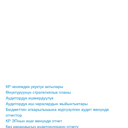
КР ченемдик укуктук актылары
Өнүктүрүүнүн стратегиялык планы
Аудитордук ишмердүүлүк
Аудитордук иш-чаралардын жыйынтыктары
Бюджеттин аткарылышына жүргүзүлгөн аудит жөнүндө
отчеттор
КР ЭПнын иши жөнүндө отчет
Көз карандысыз аудиторлордун отчету