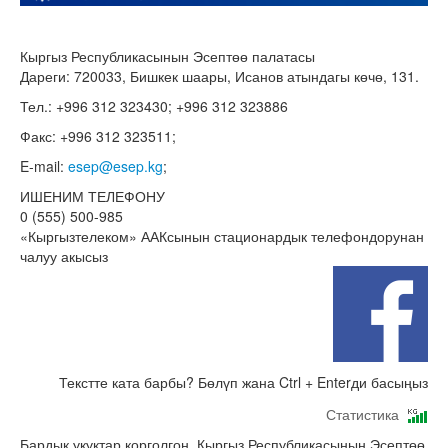
Кыргыз Республикасынын Эсептөө палатасы
Дареги: 720033, Бишкек шаары, Исанов атындагы көчө, 131.
Тел.: +996 312 323430; +996 312 323886
Факс: +996 312 323511;
E-mail:
esep@esep.kg
;
ИШЕНИМ ТЕЛЕФОНУ
0 (555) 500-985
«Кыргызтелеком» ААКсынын стационардык телефондорунан
чалуу акысыз
Текстте ката барбы? Бөлүп жана Ctrl + Enterди басыңыз
Статистика
Бардык укуктар корголгон. Кыргыз Республикасынын Эсептөө