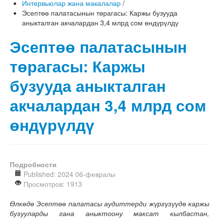
Интервьюлар жана макалалар
/
Эсептөө палатасынын төрагасы: Каржы бузууда
аныкталган акчалардан 3,4 млрд сом өндүрүлдү
Эсептөө палатасынын
төрагасы: Каржы
бузууда аныкталган
акчалардан 3,4 млрд сом
өндүрүлдү
Подробности
Published: 2024 06-февралы
Просмотров: 1913
Өлкөдө Эсептөө палатасы аудиттерди жүргүзүүдө каржы
бузууларды гана аныктоону максат кылбастан,