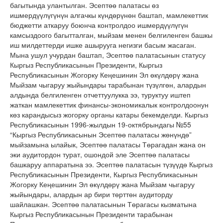
багытында улантылган. Эсептөө палатасы өз
ишмердүүлүгүнүн алгачкы күндөрүнөн баштап, мамлекеттик
бюджетти аткаруу боюнча контролдоо ишмердүүлүгүн
камсыздоого багытталган, мыйзам менен белгиленген башкы
иш милдеттерди ишке ашырууга негизги басым жасаган.
Мына ушул учурдан баштап, Эсептөө палатасынын статусу
Кыргыз Республикасынын Президенти, Кыргыз
Республикасынын Жогорку Кеңешинин Эл өкүлдөрү жана
Мыйзам чыгаруу жыйындары тарабынан түзүлгөн, алардын
алдында белгиленген отчеттуулукка ээ, туруктуу иштеп
жаткан мамлекеттик финансы-экономикалык контролдоонун
көз карандысыз жогорку органы катары бекемделди. Кыргыз
Республикасынын 1996-жылдын 19-октябрындагы №55
“Кыргыз Республикасынын Эсептөө палатасы жөнүндө”
мыйзамына ылайык, Эсептөө палатасы Төрагадан жана он
эки аудитордон турат, ошондой эле Эсептөө палатасы
башкаруу аппаратына ээ. Эсептөө палатасын түзүүдө Кыргыз
Республикасынын Президенти, Кыргыз Республикасынын
Жогорку Кеңешинин Эл өкүлдөрү жана Мыйзам чыгаруу
жыйындары, алардын ар бири төрттөн аудиторду
шайлашкан. Эсептөө палатасынын Төрагасы кызматына
Кыргыз Республикасынын Президенти тарабынан