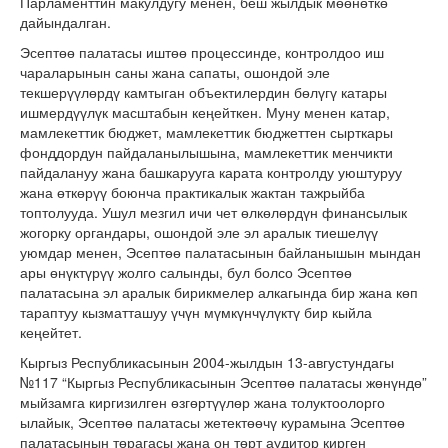
Парламенттин макулдугу менен, беш жылдык мөөнөткө
дайындалган.
Эсептөө палатасы иштөө процессинде, контролдоо иш
чараларынын саны жана сапаты, ошондой эле
текшерүүлөрдү камтыган объектилердин бөлүгү катары
ишмердүүлүк масштабын кеңейткен. Муну менен катар,
мамлекеттик бюджет, мамлекеттик бюджеттен сырткары
фонддордун пайдаланылышына, мамлекеттик менчикти
пайдалануу жана башкарууга карата контролду уюштуруу
жана өткөрүү боюнча практикалык жактан тажрыйба
топтолууда. Ушул мезгил ичи чет өлкөлөрдүн финансылык
жогорку органдары, ошондой эле эл аралык тиешелүү
уюмдар менен, Эсептөө палатасынын байланышын мындан
ары өнүктүрүү жолго салынды, бул болсо Эсептөө
палатасына эл аралык бирикмелер алкагында бир жана көп
тараптуу кызматташуу үчүн мүмкүнчүлүктү бир кыйла
кеңейтет.
Кыргыз Республикасынын 2004-жылдын 13-августундагы
№117 “Кыргыз Республикасынын Эсептөө палатасы жөнүндө”
мыйзамга киргизилген өзгөртүүлөр жана толуктоолорго
ылайык, Эсептөө палатасы жетектөөчү курамына Эсептөө
палатасынын төрагасы жана он төрт аудитор кирген