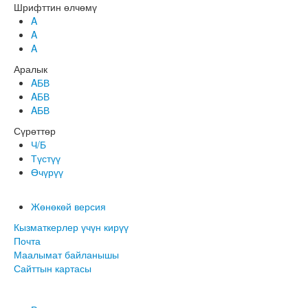
Шрифттин өлчөмү
A
A
A
Аралык
AБВ
AБВ
AБВ
Сүрөттөр
Ч/Б
Түстүү
Өчүрүү
Жөнөкөй версия
Кызматкерлер үчүн кирүү
Почта
Маалымат байланышы
Сайттын картасы