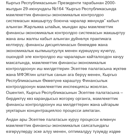
Кыргыз Республикасынын Президенти тарабынан 2000-
жылдын 29-июнундагы №164 “Кыргыз Республикасында
мамлекеттик финансы-экономикалык контролдоо
системасын жакшыртуу боюнча чаралар жөнүндө” кабыл
алынган Жарлыкка ылайык, мындан ары мамлекеттик
финансы-экономикалык контролдоо системасын жакшыртуу
жана аны жалпы кабыл алынган дүйнөлүк практикага
келтирүү, финансы дисциплинасын бекемдөө жана
экономикалык кылмыштуулук менен күрөшүүнү күчөтүү,
ошондой эле контролдоо иш чараларын кайталоодон качуу
максатында, мамлекеттик финансы-экономикалык
контролдоонун иш милдеттерин Эсептөө палатасына жүктөө
жана МФЭКтин штаттык санын ага берүү менен, Кыргыз
Республикасынын Өкмөтүнө караштуу Финансылык
контролдоонун мамлекеттик инспекциясы жоюлган.
Ошентип, Кыргыз Республикасынын Эсептөө палатасына –
бирдиктүү көз карандысыз жогорку органга, мамлекеттик
финансы контролдоонун иш милдеттерин жана ыйгарым
укуктарын концентрациялоо процесси аяктаган.
Андан ары Эсептөө палатасын куруу процесси өлкөнүн
мамлекеттик финансы-экономикалык саясатындагы
өзгөрүүлөрдү эске алуу менен, оптималдуу түзүмдү издөө