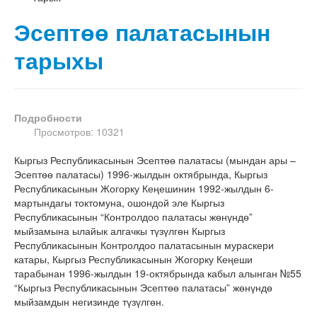
Эсептөө палатасынын
тарыхы
Подробности
Просмотров: 10321
Кыргыз Республикасынын Эсептөө палатасы (мындан ары –
Эсептөө палатасы) 1996-жылдын октябрында, Кыргыз
Республикасынын Жогорку Кеңешинин 1992-жылдын 6-
мартындагы токтомуна, ошондой эле Кыргыз
Республикасынын “Контролдоо палатасы жөнүндө”
мыйзамына ылайык алгачкы түзүлгөн Кыргыз
Республикасынын Контролдоо палатасынын мураскери
катары, Кыргыз Республикасынын Жогорку Кеңеши
тарабынан 1996-жылдын 19-октябрында кабыл алынган №55
“Кыргыз Республикасынын Эсептөө палатасы” жөнүндө
мыйзамдын негизинде түзүлгөн.