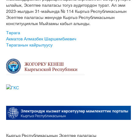
ылайык, Эсептөө палатасы тогуз аудитордон турат. Ал эми
2023-жылдын 31-майында № 114 Кыргыз Республикасынын
Эсептөө палатасы жөнүндө Кыргыз Республикасынын
конституциялык Мыйзамы кабыл алынды.
Төрага
Акматов Алмазбек Шаршембиевич
Төраганын кайрылуусу
Кыргыз Республикасынын Эсептөө палатасы