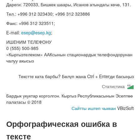
Дареги: 720033, Бишкек шаары, Исанов атындагы көчө, 131.
Тел.: +996 312 323430; +996 312 323886
Факс: +996 312 323511;
E-mail:
esep@esep.kg
;
ИШЕНИМ ТЕЛЕФОНУ
0 (555) 500-985
«Кыргызтелеком» ААКсынын стационардык телефондорунан
чалуу акысыз
Текстте ката барбы? Бөлүп жана Ctrl + Enterди басыңыз
Статистика
Бардык укуктар корголгон. Кыргыз Республикасынын Эсептөө
палатасы © 2018
Сайтты иштеп чыккан
VBizSoft
Орфографическая ошибка в
тексте