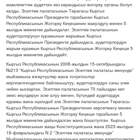
мамлекеттик аудиттин көз карандысыз жогорку органы болуп
калды. Эсептөө палатасынын Төрагасы Кыргыз
Республикасынын Президенти тарабынан Кыргыз
Республикасынын Жогорку Кеңешинин макулдугу менен 5
жылдык мөөнөткө дайындалат. Эсептөө палатасынын
аудиторлорунун курамынын жарымын Кыргыз
Республикасынын Президенти дайындаса, аудиторлордун
жарым курамын Кыргыз Республикасынын Жогорку Кеңеши 5
жылдык мөөнөткө дайындайт.
Кыргыз Республикасынын 2008-жылдын 15-октябрындагы
№213 “Кыргыз Республикасынын Эсептөө палатасы жөнүндө”
мыйзамына өзгөртүүлөр жана толуктоолор
киргизилгендигине байланыштуу, аудиторлордун саны үчкө
чейин кыскарган. Эсептөө палатасынын 70 пайыздан көп
эмес өкүлдөрүн эске алуу менен, бүтүндөй аудитордук
курамы жана ошондой эле Эсептөө палатасынын Төрагасы
Кыргыз Республикасынын Президентинин көрсөтмөсү менен
Кыргыз Республикасынын Жогорку Кеңеши тарабынан 5
жылдык мөөнөткө дайындалган жана бошотулган. Кыргыз
Республикасынын жаңы Конституциясына жана 2023-жылдын
18-февралындагы N 2 “Эсептөө палатасы жөнүндө”
Мыйзамдарынын редакцияларына киргизилген өзгөртүүлөргө