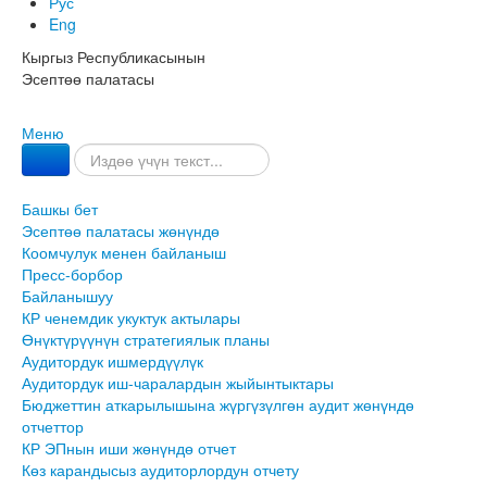
Рус
Eng
Кыргыз Республикасынын
Эсептөө палатасы
Меню
Башкы бет
Эсептөө палатасы жөнүндө
Коомчулук менен байланыш
Пресс-борбор
Байланышуу
КР ченемдик укуктук актылары
Өнүктүрүүнүн стратегиялык планы
Аудитордук ишмердүүлүк
Аудитордук иш-чаралардын жыйынтыктары
Бюджеттин аткарылышына жүргүзүлгөн аудит жөнүндө
отчеттор
КР ЭПнын иши жөнүндө отчет
Көз карандысыз аудиторлордун отчету