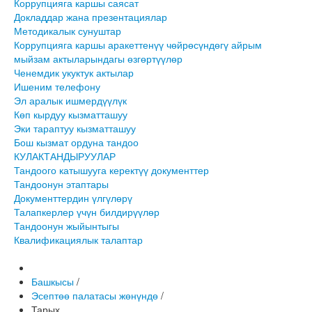
Коррупцияга каршы саясат
Докладдар жана презентациялар
Методикалык сунуштар
Коррупцияга каршы аракеттенүү чөйрөсүндөгү айрым
мыйзам актыларындагы өзгөртүүлөр
Ченемдик укуктук актылар
Ишеним телефону
Эл аралык ишмердүүлүк
Көп кырдуу кызматташуу
Эки тараптуу кызматташуу
Бош кызмат ордуна тандоо
КУЛАКТАНДЫРУУЛАР
Тандоого катышууга керектүү документтер
Тандоонун этаптары
Документтердин үлгүлөрү
Талапкерлер үчүн билдирүүлөр
Тандоонун жыйынтыгы
Квалификациялык талаптар
Башкысы
/
Эсептөө палатасы жөнүндө
/
Тарых