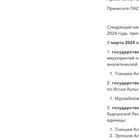
Принесите ПАС
Следующие кан
2024 года, при
1 марта 2024 г
1.
государств
мероприятий п
аналитическо
Токошев Ал
2.
государств
по Иссык-Кульс
Мурзабеков
3.
государств
Кыргызской 
единицы:
Токошев Ал
Эргешов Ал