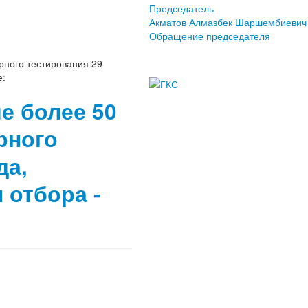
Председатель
Акматов Алмазбек Шаршембиевич
Обращение председателя
рного тестирования 29
е:
е более 50
рного
да,
 отбора -