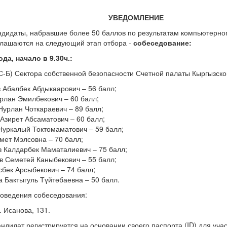
УВЕДОМЛЕНИЕ
дидаты, набравшие более 50 баллов по результатам компьютерно
глашаются на следующий этап отбора -
собеседование:
ода, начало в 9.30ч.:
С-Б) Сектора собственной безопасности Счетной палаты Кыргызско
 Абалбек Абдыкаарович – 56 балл;
рлан Эмилбекович – 60 балл;
Нурлан Чоткараевич – 89 балл;
Азирет Абсаматович – 60 балл;
уркалый Токтомаматович – 59 балл;
мет Мэлсовна – 70 балл;
 Калдарбек Маматалиевич – 75 балл;
 Семетей Каныбекович – 55 балл;
бек Арсыбекович – 74 балл;
 Бактыгуль Түйтөбаевна – 50 балл.
роведения собеседования:
Н. Исанова, 131.
ндидат регистрируется на основании своего паспорта (ID) для уча