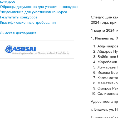
конкурсе
Образцы документов для участия в конкурсе
Уведомления для участников конкурса
Результаты конкурсов
Следующие кан
Квалификационные требования
2024 года, при
1 марта 2024 г
Лимская декларация
1.
Инспектор
(
Абдыкааров
Айдаров Ну
Байботоев 
Жоробеков 
Жумабаев Н
Исаева Бер
Калмаматов
Маматжанов
Оморов Рыс
Салиманова
Адрес места п
г. Бишкек, ул. 
Примечание: ка