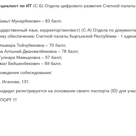
ециалист
по ИТ
(С-Б) Отдела цифрового развития Счетной палаты 
Бакыт Мунарбекович – 83 балл.
ударственный язык, корректор/лингвист) (С-А) Отдела по документ
му обеспечению Счетной палаты Кыргызской Республики - 1 едини
льмира Тойчубековна – 70 балл;
а Алтынай Джанжалбековна – 78 балл;
Гулнара Мамыровна – 57 балл;
мат Бейшенбекович – 69 балл.
роведения собеседования:
Н. Исанова, 131.
ндидат регистрируется на основании своего паспорта (ID) для уча
ПОРТ !!!