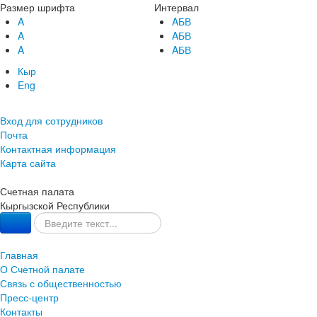
Размер шрифта
Интервал
A
AБВ
A
AБВ
A
AБВ
Кыр
Eng
Вход для сотрудников
Почта
Контактная информация
Карта сайта
Счетная палата
Кыргызской Республики
Главная
О Счетной палате
Связь с общественностью
Пресс-центр
Контакты