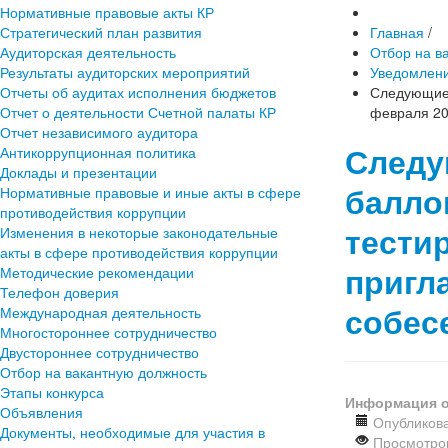
Нормативные правовые акты КР
Стратегический план развития
Главная
/
Аудиторская деятельность
Отбор на в
Результаты аудиторских мероприятий
Уведомлени
Отчеты об аудитах исполнения бюджетов
Следующие 
Отчет о деятельности Счетной палаты КР
февраля 20
Отчет независимого аудитора
Следу
Антикоррупционная политика
Доклады и презентации
балло
Нормативные правовые и иные акты в сфере
противодействия коррупции
тести
Изменения в некоторые законодательные
акты в сфере противодействия коррупции
пригл
Методические рекомендации
Телефон доверия
собес
Международная деятельность
Многостороннее сотрудничество
Двустороннее сотрудничество
Отбор на вакантную должность
Этапы конкурса
Информация о
Объявления
Опубликова
Документы, необходимые для участия в
Просмотров