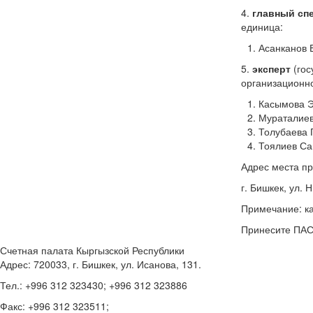
4.
главный сп
единица:
Асанканов 
5.
эксперт
(гос
организационно
Касымова Э
Мураталиев
Толубаева 
Тоялиев Са
Адрес места п
г. Бишкек, ул. 
Примечание: ка
Принесите ПАС
Счетная палата Кыргызской Республики
Адрес: 720033, г. Бишкек, ул. Исанова, 131.
Тел.: +996 312 323430; +996 312 323886
Факс: +996 312 323511;