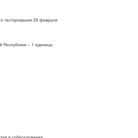
го тестирования 29 февраля
й Республики – 1 единица.
стия в собеседовании.