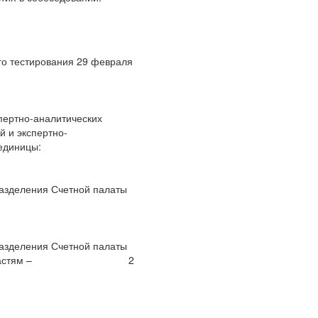
го тестирования 29 февраля
пертно-аналитических
 и экспертно-
единицы:
разделения Счетной палаты
разделения Счетной палаты
аткенской областям – 2