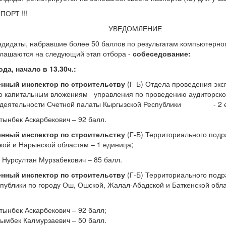
ПОРТ !!!
УВЕДОМЛЕНИЕ
дидаты, набравшие более 50 баллов по результатам компьютерно
глашаются на следующий этап отбора -
собеседование:
ода, начало в 13.30ч.:
енный инспектор по строительству
(Г-Б) Отдела проведения экс
о капитальным вложениям управления по проведению аудиторской
й деятельности Счетной палаты Кыргызской Республики - 2 
тынбек Аскарбекович – 92 балл.
енный инспектор по строительству
(Г-Б) Территориального под
кой и Нарынской областям – 1 единица;
 Нурсултан Мурзабекович – 85 балл.
енный инспектор по строительству
(Г-Б) Территориального под
Республики по городу Ош, Ошской, Жалал-Абадской и Б
тынбек Аскарбекович – 92 балл;
ымбек Калмурзаевич – 50 балл.