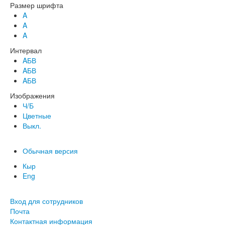
Размер шрифта
A
A
A
Интервал
AБВ
AБВ
AБВ
Изображения
Ч/Б
Цветные
Выкл.
Обычная версия
Кыр
Eng
Вход для сотрудников
Почта
Контактная информация