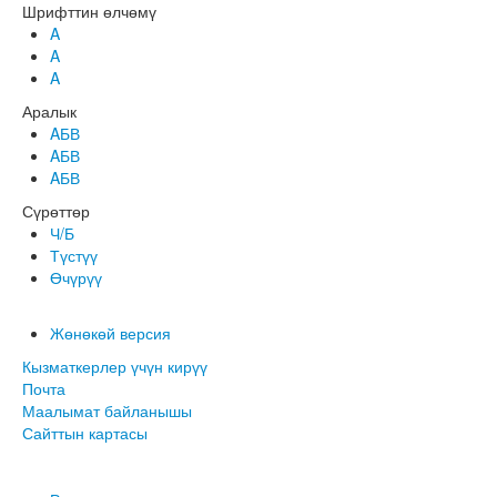
Шрифттин өлчөмү
A
A
A
Аралык
AБВ
AБВ
AБВ
Сүрөттөр
Ч/Б
Түстүү
Өчүрүү
Жөнөкөй версия
Кызматкерлер үчүн кирүү
Почта
Маалымат байланышы
Сайттын картасы