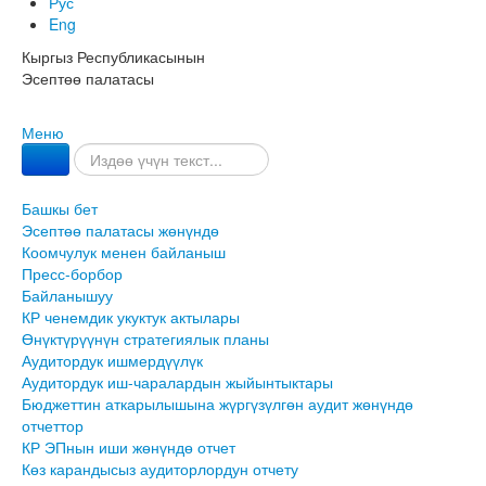
Рус
Eng
Кыргыз Республикасынын
Эсептөө палатасы
Меню
Башкы бет
Эсептөө палатасы жөнүндө
Коомчулук менен байланыш
Пресс-борбор
Байланышуу
КР ченемдик укуктук актылары
Өнүктүрүүнүн стратегиялык планы
Аудитордук ишмердүүлүк
Аудитордук иш-чаралардын жыйынтыктары
Бюджеттин аткарылышына жүргүзүлгөн аудит жөнүндө
отчеттор
КР ЭПнын иши жөнүндө отчет
Көз карандысыз аудиторлордун отчету