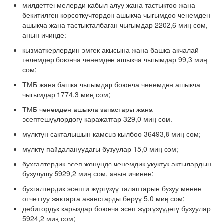
милдеттенмелерди кабыл алуу жана тастыктоо жана
бекитилген көрсөткүчтөрдөн ашыкча чыгымдоо ченемден
ашыкча жана тастыкталбаган чыгымдар 2202,6 миң сом,
анын ичинде:
кызматкерлердин эмгек акысына жана башка акчалай
төлөмдөр боюнча ченемден ашыкча чыгымдар 99,3 миң
сом;
ТМБ жана башка чыгымдар боюнча ченемден ашыкча
чыгымдар 1774,3 миң сом;
ТМБ ченемден ашыкча запастары жана
эсептешүүлөрдөгү каражаттар 329,0 миң сом.
мүлктүн сакталышын камсыз кылбоо 36493,8 миң сом;
мүлктү пайдалануудагы бузуулар 15,0 миң сом;
бухгалтердик эсеп жөнүндө ченемдик укуктук актылардын
бузулушу 5929,2 миң сом, анын ичинен:
бухгалтердик эсепти жүргүзүү талаптарын бузуу менен
отчеттуу жактарга аванстарды берүү 5,0 миң сом;
дебитордук карыздар боюнча эсеп жүргүзүүдөгү бузуулар
5924,2 миң сом;