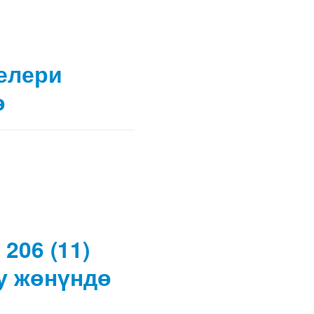
елери
ө
206 (11)
у жөнүндө