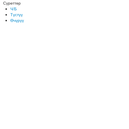
Сүрөттөр
Ч/Б
Түстүү
Өчүрүү