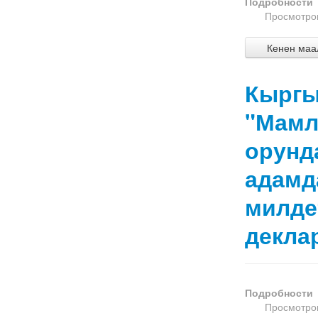
Подробности
Просмотров
Кенен маал
Кыргы
"Мамл
орунд
адамд
милде
декла
Подробности
Просмотров