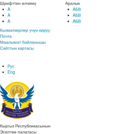
Шрифттин өлчөмү
Аралык
A
AБВ
A
AБВ
A
AБВ
Кызматкерлер үчүн кирүү
Почта
Маалымат байланышы
Сайттын картасы
Рус
Eng
Кыргыз Республикасынын
Эсептөө палатасы