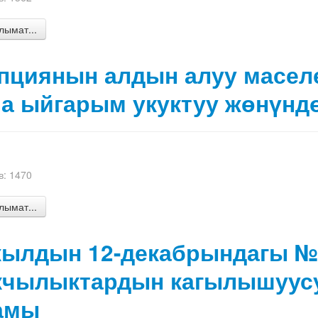
ымат...
пциянын алдын алуу масел
а ыйгарым укуктуу жөнүнд
: 1470
ымат...
жылдын 12-декабрындагы № 
чылыктардын кагылышуус
амы