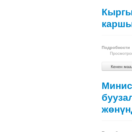
Кыргы
каршы
Подробности
Просмотров
Кенен маал
Минис
бууза
жөнүн