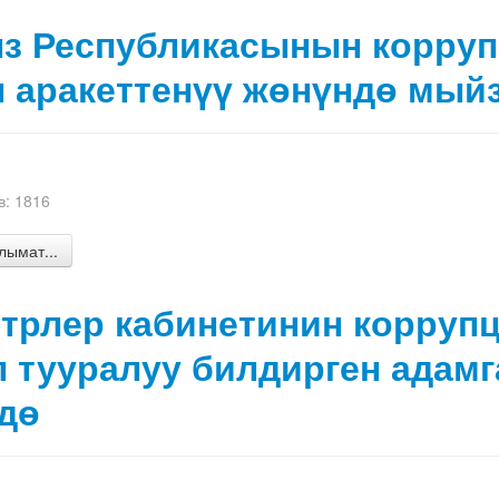
з Республикасынын корруп
 аракеттенүү жөнүндө мый
: 1816
ымат...
трлер кабинетинин коррупц
л тууралуу билдирген адамг
дө