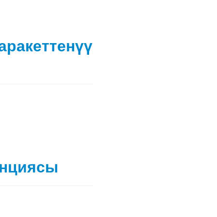
аракеттенүү
енциясы