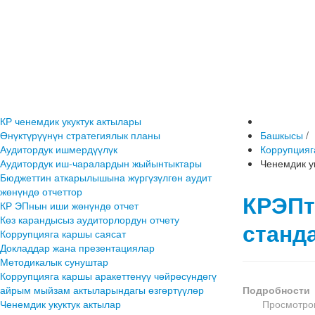
КР ченемдик укуктук актылары
Өнүктүрүүнүн стратегиялык планы
Башкысы
/
Аудитордук ишмердүүлүк
Коррупцияг
Аудитордук иш-чаралардын жыйынтыктары
Ченемдик у
Бюджеттин аткарылышына жүргүзүлгөн аудит
жөнүндө отчеттор
КРЭПт
КР ЭПнын иши жөнүндө отчет
Көз карандысыз аудиторлордун отчету
станд
Коррупцияга каршы саясат
Докладдар жана презентациялар
Методикалык сунуштар
Коррупцияга каршы аракеттенүү чөйрөсүндөгү
айрым мыйзам актыларындагы өзгөртүүлөр
Подробности
Ченемдик укуктук актылар
Просмотров