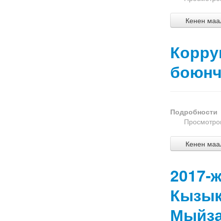
Кенен маал
Корру
боюнч
Подробности
Просмотров
Кенен маал
2017-
Кызык
Мыйз