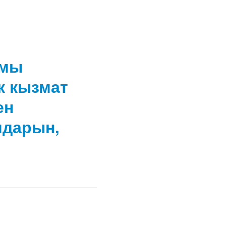
амы
к кызмат
ен
мдарын,