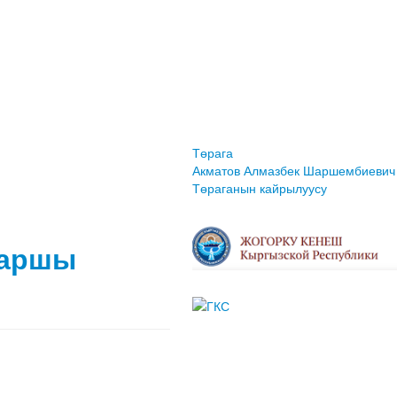
Төрага
Акматов Алмазбек Шаршембиевич
Төраганын кайрылуусу
каршы