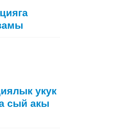
цияга
замы
иялык укук
а сый акы