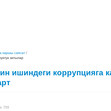
а каршы саясат
/
куктук актылар
ин ишиндеги коррупцияга 
арт
: 755