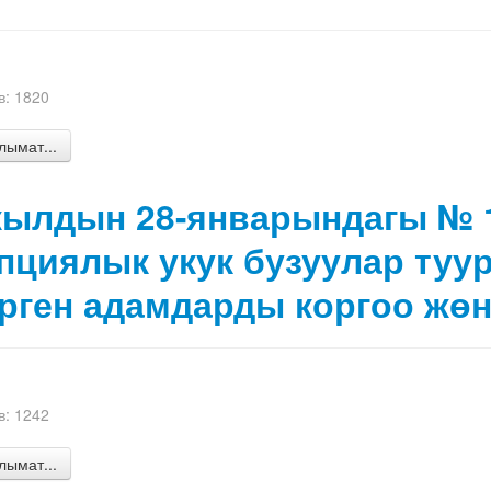
: 1820
ымат...
жылдын 28-январындагы № 
пциялык укук бузуулар туу
рген адамдарды коргоо жө
: 1242
ымат...