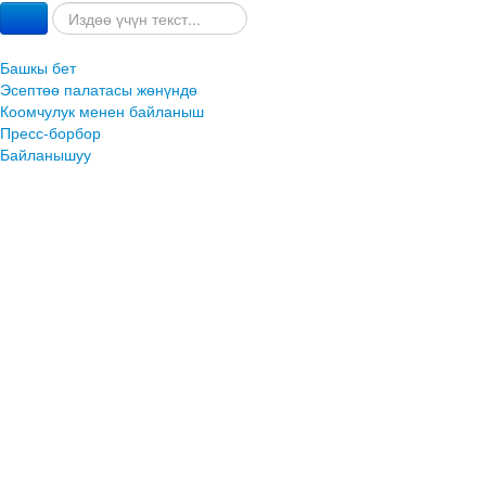
Башкы бет
Эсептөө палатасы жөнүндө
Коомчулук менен байланыш
Пресс-борбор
Байланышуу