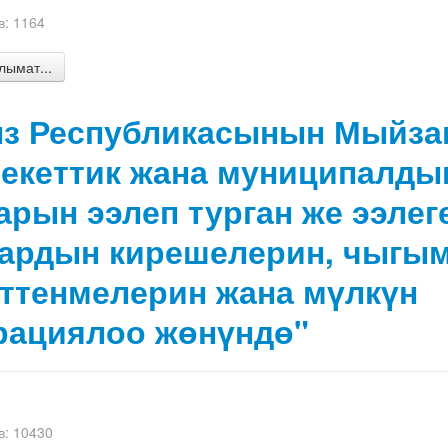
: 1164
ымат...
з Республикасынын Мыйз
екеттик жана муниципалды
арын ээлеп турган же ээлег
ардын кирешелерин, чыгы
ттенмелерин жана мүлкүн
рациялоо жөнүндө"
: 10430