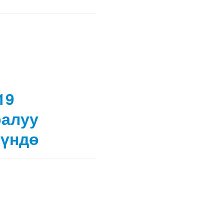
19
ралуу
нүндө