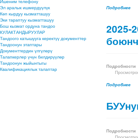
Ишеним телефону
Эл аралык ишмердүүлүк
Подробнее
Көп кырдуу кызматташуу
Эки тараптуу кызматташуу
2025-
Бош кызмат ордуна тандоо
КУЛАКТАНДЫРУУЛАР
боюнч
Тандоого катышууга керектүү документтер
Тандоонун этаптары
Документтердин үлгүлөрү
Талапкерлер үчүн билдирүүлөр
Тандоонун жыйынтыгы
Подробности
Квалификациялык талаптар
Просмотров
Подробнее
БУУну
Подробности
Просмотров