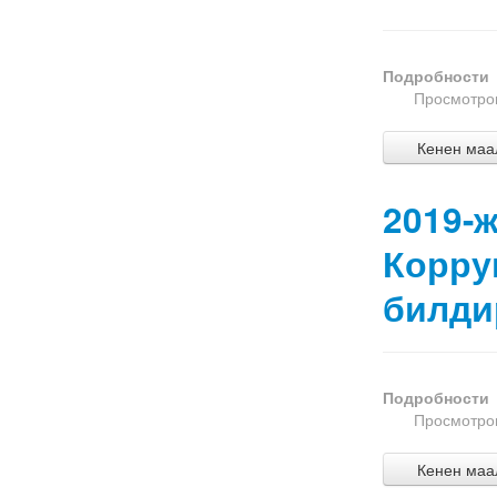
Подробности
Просмотров
Кенен маал
2019-
Корру
билди
Подробности
Просмотров
Кенен маал