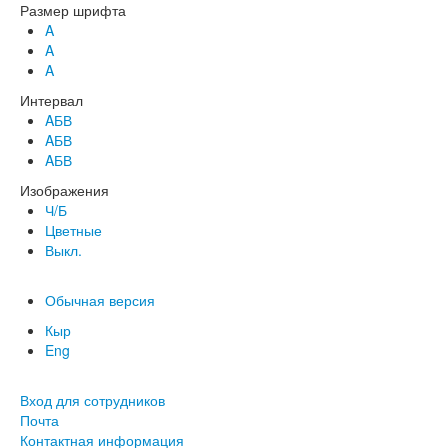
Размер шрифта
A
A
A
Интервал
AБВ
AБВ
AБВ
Изображения
Ч/Б
Цветные
Выкл.
Обычная версия
Кыр
Eng
Вход для сотрудников
Почта
Контактная информация