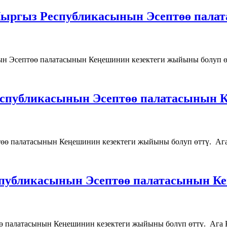
 Кыргыз Республикасынын Эсептөө пала
ын Эсептөө палатасынын Кеңешинин кезектеги жыйыны болуп ө
Республикасынын Эсептөө палатасынын 
өө палатасынын Кеңешинин кезектеги жыйыны болуп өттү. Аг
спубликасынын Эсептөө палатасынын К
 палатасынын Кеңешинин кезектеги жыйыны болуп өттү. Ага 