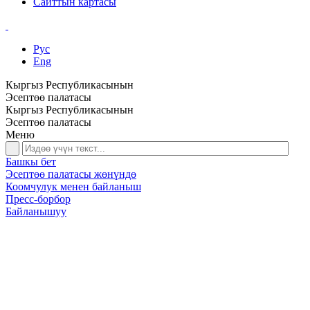
Сайттын картасы
Рус
Eng
Кыргыз Республикасынын
Эсептөө палатасы
Кыргыз Республикасынын
Эсептөө палатасы
Меню
Башкы бет
Эсептөө палатасы жөнүндө
Коомчулук менен байланыш
Пресс-борбор
Байланышуу