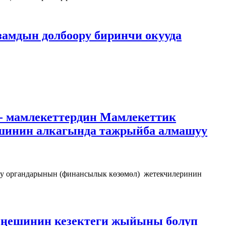
амдын долбоору биринчи окууда
- мамлекеттердин Мамлекеттик
ешинин алкагында тажрыйба алмашуу
ку органдарынын (финансылык көзөмөл) жетекчилеринин
еңешинин кезектеги жыйыны болуп