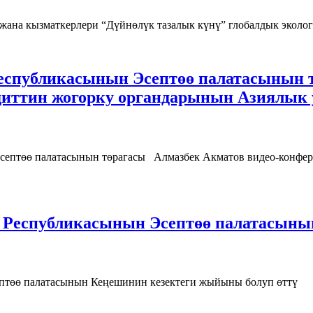
ана кызматкерлери “Дүйнөлүк тазалык күнү” глобалдык эколо
еспубликасынын Эсептөө палатасынын т
диттин жогорку органдарынын Азиялык
төө палатасынын төрагасы Алмазбек Акматов видео-конфере
з Республикасынын Эсептөө палатасын
птөө палатасынын Кеңешинин кезектеги жыйыны болуп өттү