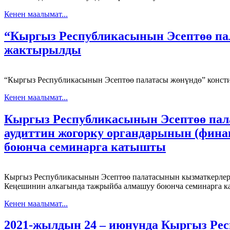
Кенен маалымат...
“Кыргыз Республикасынын Эсептөө па
жактырылды
“Кыргыз Республикасынын Эсептөө палатасы жөнүндө” конс
Кенен маалымат...
Кыргыз Республикасынын Эсептөө пал
аудиттин жогорку органдарынын (фин
боюнча семинарга катышты
Кыргыз Республикасынын Эсептөө палатасынын кызматкерлер
Кеңешинин алкагында тажрыйба алмашуу боюнча семинарга к
Кенен маалымат...
2021-жылдын 24 – июнунда Кыргыз Ре