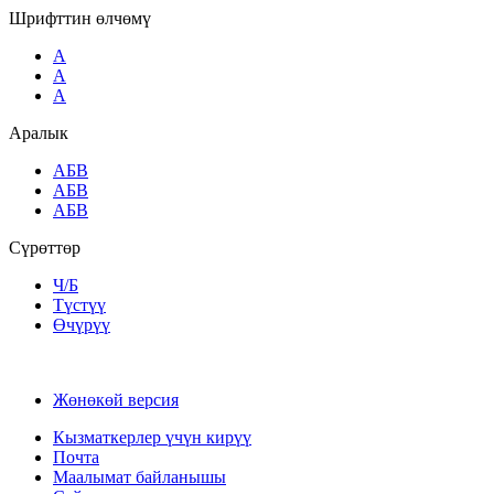
Шрифттин өлчөмү
A
A
A
Аралык
AБВ
AБВ
AБВ
Сүрөттөр
Ч/Б
Түстүү
Өчүрүү
Жөнөкөй версия
Кызматкерлер үчүн кирүү
Почта
Маалымат байланышы