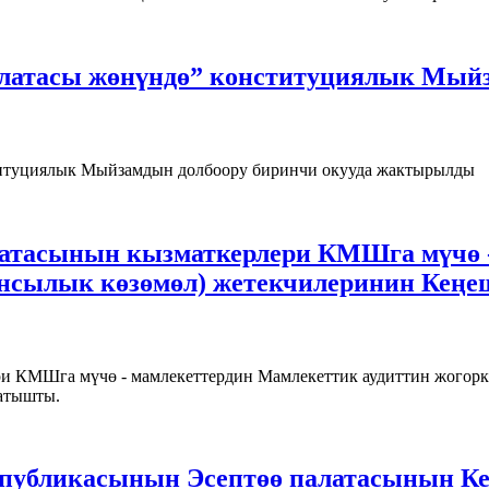
латасы жөнүндө” конституциялык Мыйз
титуциялык Мыйзамдын долбоору биринчи окууда жактырылды
атасынын кызматкерлери КМШга мүчө 
ансылык көзөмөл) жетекчилеринин Кең
и КМШга мүчө - мамлекеттердин Мамлекеттик аудиттин жогор
атышты.
спубликасынын Эсептөө палатасынын К