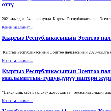
өттү
2021-жылдын 24 – июнунда Кыргыз Республикасынын Эсептө
Кенен маалымат...
Кыргыз Республикасынын Эсептөө пал
Кыргыз Республикасынын Эсептөө палатасынын 2020-жылга к
Кенен маалымат...
Кыргыз Республикасынын Эсептөө пала
маалыматтык-түшүндүрүү иштери жүрг
“Пенсиялык сабаттуулукту жогорулатуу” темасында лекция ж
Кенен маалымат...