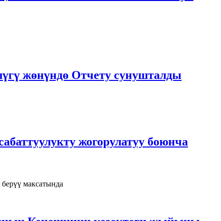
лүгү жөнүндө Отчету сунушталды
абаттуулукту жогорулатуу боюнча
 берүү максатында