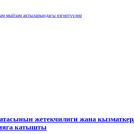
рым мыйзам актыларындагы өзгөртүүлөр
атасынын жетекчилиги жана кызматкерл
цияга катышты