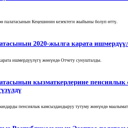
ө палатасынын Кеңешинин кезектеги жыйыны болуп өттү.
атасынын 2020-жылга карата ишмердүү
арата ишмердүүлүгү жөнүндө Отчету сунушталды.
тасынын кызматкерлерине пенсиялык с
үзүлдү
арандарды пенсиялык камсыздандыруу тутуму жөнүндө маалымат