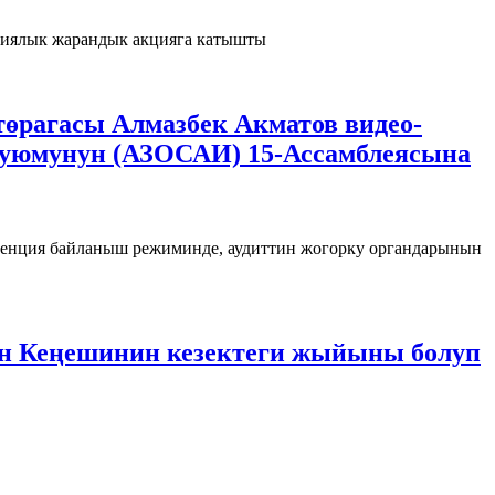
гиялык жарандык акцияга катышты
өрагасы Алмазбек Акматов видео-
 уюмунун (АЗОСАИ) 15-Ассамблеясына
нция байланыш режиминде, аудиттин жогорку органдарынын
ын Кеңешинин кезектеги жыйыны болуп