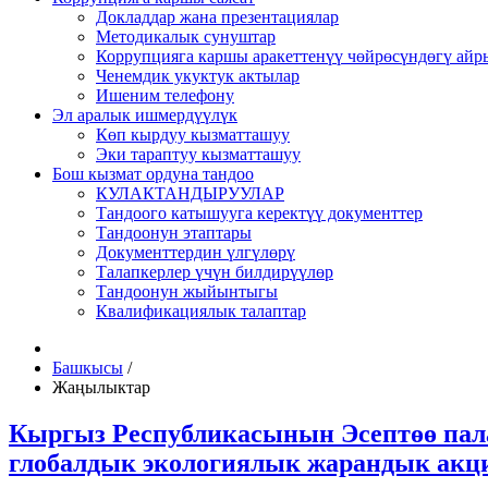
Докладдар жана презентациялар
Методикалык сунуштар
Коррупцияга каршы аракеттенүү чөйрөсүндөгү ай
Ченемдик укуктук актылар
Ишеним телефону
Эл аралык ишмердүүлүк
Көп кырдуу кызматташуу
Эки тараптуу кызматташуу
Бош кызмат ордуна тандоо
КУЛАКТАНДЫРУУЛАР
Тандоого катышууга керектүү документтер
Тандоонун этаптары
Документтердин үлгүлөрү
Талапкерлер үчүн билдирүүлөр
Тандоонун жыйынтыгы
Квалификациялык талаптар
Башкысы
/
Жаңылыктар
Кыргыз Республикасынын Эсептөө пал
глобалдык экологиялык жарандык ак