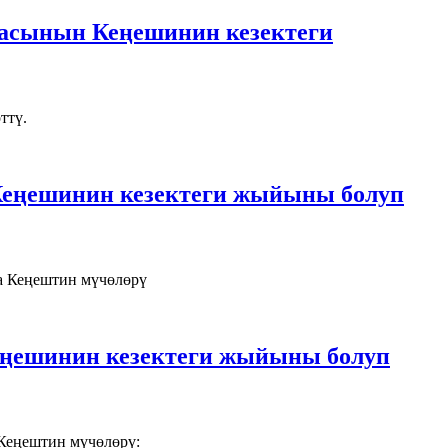
тасынын Кеңешинин кезектеги
ттү.
Кеңешинин кезектеги жыйыны болуп
а Кеңештин мүчөлөрү
еңешинин кезектеги жыйыны болуп
Кеңештин мүчөлөрү: