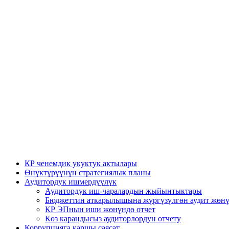
КР ченемдик укуктук актылары
Өнүктүрүүнүн стратегиялык планы
Аудитордук ишмердүүлүк
Аудитордук иш-чаралардын жыйынтыктары
Бюджеттин аткарылышына жүргүзүлгөн аудит жөнү
КР ЭПнын иши жөнүндө отчет
Көз карандысыз аудиторлордун отчету
Коррупцияга каршы саясат