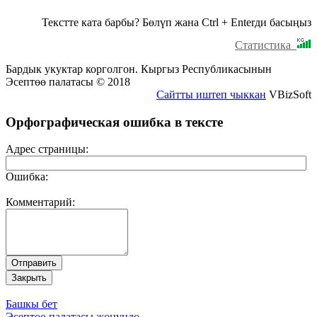
Текстте ката барбы? Бөлүп жана Ctrl + Enterди басыңыз
Статистика
Бардык укуктар корголгон. Кыргыз Республикасынын
Эсептөө палатасы © 2018
Сайтты иштеп чыккан
VBizSoft
Орфографическая ошибка в тексте
Адрес страницы:
Ошибка:
Комментарий:
Башкы бет
Эсептөө палатасы жөнүндө