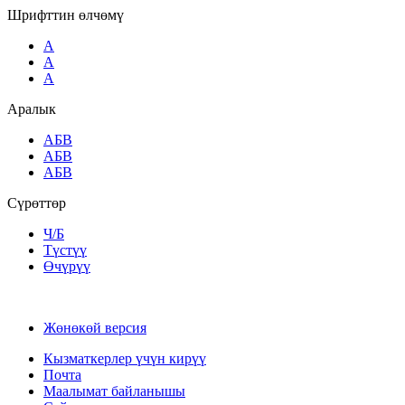
Шрифттин өлчөмү
A
A
A
Аралык
AБВ
AБВ
AБВ
Сүрөттөр
Ч/Б
Түстүү
Өчүрүү
Жөнөкөй версия
Кызматкерлер үчүн кирүү
Почта
Маалымат байланышы