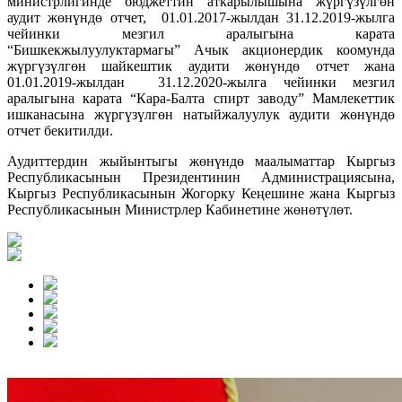
министрлигинде бюджеттин аткарылышына жүргүзүлгөн
аудит жөнүндө отчет, 01.01.2017-жылдан 31.12.2019-жылга
чейинки мезгил аралыгына карата
“Бишкекжылуулуктармагы” Ачык акционердик коомунда
жүргүзүлгөн шайкештик аудити жөнүндө отчет жана
01.01.2019-жылдан 31.12.2020-жылга чейинки мезгил
аралыгына карата “Кара-Балта спирт заводу” Мамлекеттик
ишканасына жүргүзүлгөн натыйжалуулук аудити жөнүндө
отчет бекитилди.
Аудиттердин жыйынтыгы жөнүндө маалыматтар Кыргыз
Республикасынын Президентинин Администрациясына,
Кыргыз Республикасынын Жогорку Кеңешине жана Кыргыз
Республикасынын Министрлер Кабинетине жөнөтүлөт.