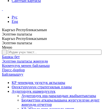
Сайттын картасы
Рус
Eng
Кыргыз Республикасынын
Эсептөө палатасы
Кыргыз Республикасынын
Эсептөө палатасы
Меню
Башкы бет
Эсептөө палатасы жөнүндө
Коомчулук менен байланыш
Пресс-борбор
Байланышуу
КР ченемдик укуктук актылары
Өнүктүрүүнүн стратегиялык планы
Аудитордук ишмердүүлүк
Аудитордук иш-чаралардын жыйынтыктары
Бюджеттин аткарылышына жүргүзүлгөн аудит
жөнүндө отчеттор
КР ЭПнын иши жөнүндө отчет