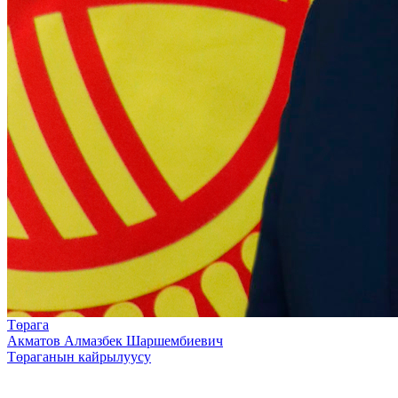
Төрага
Акматов Алмазбек Шаршембиевич
Төраганын кайрылуусу