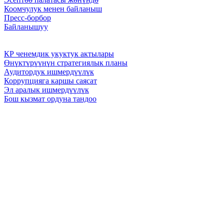
Коомчулук менен байланыш
Пресс-борбор
Байланышуу
КР ченемдик укуктук актылары
Өнүктүрүүнүн стратегиялык планы
Аудитордук ишмердүүлүк
Коррупцияга каршы саясат
Эл аралык ишмердүүлүк
Бош кызмат ордуна тандоо