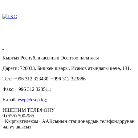
Кыргыз Республикасынын Эсептөө палатасы
Дареги: 720033, Бишкек шаары, Исанов атындагы көчө, 131.
Тел.: +996 312 323430; +996 312 323886
Факс: +996 312 323511;
E-mail:
esep@esep.kg
;
ИШЕНИМ ТЕЛЕФОНУ
0 (555) 500-985
«Кыргызтелеком» ААКсынын стационардык телефондорунан
чалуу акысыз