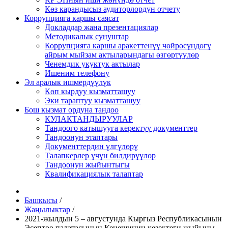
Көз карандысыз аудиторлордун отчету
Коррупцияга каршы саясат
Докладдар жана презентациялар
Методикалык сунуштар
Коррупцияга каршы аракеттенүү чөйрөсүндөгү
айрым мыйзам актыларындагы өзгөртүүлөр
Ченемдик укуктук актылар
Ишеним телефону
Эл аралык ишмердүүлүк
Көп кырдуу кызматташуу
Эки тараптуу кызматташуу
Бош кызмат ордуна тандоо
КУЛАКТАНДЫРУУЛАР
Тандоого катышууга керектүү документтер
Тандоонун этаптары
Документтердин үлгүлөрү
Талапкерлер үчүн билдирүүлөр
Тандоонун жыйынтыгы
Квалификациялык талаптар
Башкысы
/
Жаңылыктар
/
2021-жылдын 5 – августунда Кыргыз Республикасынын
Эсептөө палатасынын Кеңешинин кезектеги жыйыны