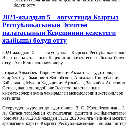
болуп өттү
2021-жылдын 5 – августунда Кыргыз
Республикасынын Эсептөө
палатасынын Кеңешинин кезектеги
жыйыны болуп өттү
2021-жылдын 5 – августунда Кыргыз Республикасынын
Эсептөө палатасынын Кеңешинин кезектеги жыйыны болуп
өттү. Ага Кеңештин мүчөлөрү
: төрага Алмазбек Шаршембиевич Акматов, - аудиторлор:
Заирбек Сулайманович Жоошбеков, Алимжан Топчубаевич
Байгазаков, Мукаш Кадырович Арзыбаев, Зарылбек Апасович
Сатаев, жана ошондой эле Эсептөө палатасынын
кызматкерлери жана чакырылган мекемелердин жетекчилери
катышты.
Отурумдун жүрүшүндө аудиторлор З. С. Жоошбеков жана З.
А. Сатаев тарабынан сунушталган аудиттин жыйынтыктары
боюнча 01.01.2019-жылдан 31.12.2020-жылга чейинки мезгил
аралыгына карата Кыргыз Республикасынын Тышкы иштер