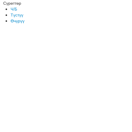
Сүрөттөр
Ч/Б
Түстүү
Өчүрүү