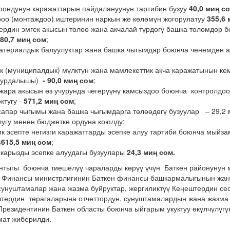
фондунун каражаттарын пайдалануунун тартибин бузуу
40,0 миң с
роо (монтаждоо) иштеринин наркын же көлөмүн жогорулатуу
355,6 
ердин эмгек акысын төлөө жана акчалай түрдөгү башка төлөмдөр 
80,7 миң сом
;
атериалдык балуулуктар жана башка чыгымдар боюнча ченемден 
к (муниципалдык) мүлктүн жана мамлекеттик акча каражатынын ке
 уурдалышы)
- 90,0
миң сом
;
жара акысын өз учурунда чегерүүнү камсыздоо боюнча контролдо
ктугу -
571,2 миң сом
;
 сапар чыгымы жана башка чыгымдарга төлөөдөгү бузуулар – 29,2 
лугу менен бюджетке ордуна коюлду;
ик эсепте негизги каражаттарды эсепке алуу тартиби боюнча мыйз
4615,5 миң сом
;
 карызды эсепке алуудагы бузуулары
24,3
миң сом.
нтыгы боюнча тиешелүү чараларды көрүү үчүн Баткен районунун 
 Финансы министрлигинин Баткен финансы башкармалыгынын жан
унуштамалар жана жазма буйруктар, жергиликтүү Кеңештердин сес
тердин төрагаларына отчеттордун, сунуштамалардын жана жазма
Президентинин Баткен областы боюнча ыйгарым укуктуу өкүлчүлүг
ат жиберилди.