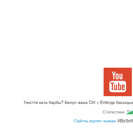
Текстте ката барбы? Бөлүп жана Ctrl + Enterди басыңыз
Статистика
Сайтты иштеп чыккан
VBizSoft