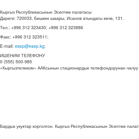
Кыргыз Республикасынын Эсептөө палатасы
Дареги: 720033, Бишкек шаары, Исанов атындагы көчө, 131.
Тел.: +996 312 323430; +996 312 323886
Факс: +996 312 323511;
E-mail:
esep@esep.kg
;
ИШЕНИМ ТЕЛЕФОНУ
0 (555) 500-985
«Кыргызтелеком» ААКсынын стационардык телефондорунан чалуу
Бардык укуктар корголгон. Кыргыз Республикасынын Эсептөө пала