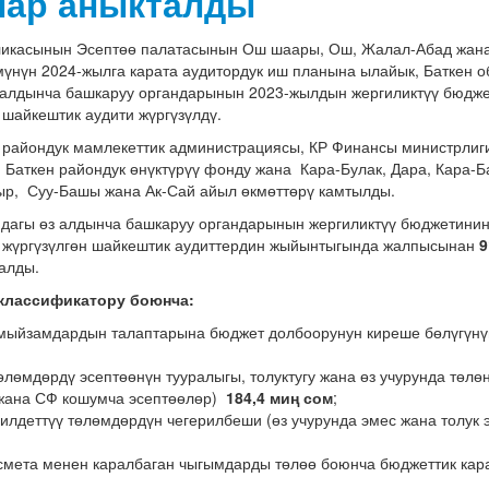
лар аныкталды
ликасынын Эсептөө палатасынын Ош шаары, Ош, Жалал-Абад жана
үнүн 2024-жылга карата аудитордук иш планына ылайык, Баткен 
з алдынча башкаруу органдарынын 2023-жылдын жергиликтүү бюдже
шайкештик аудити жүргүзүлдү.
н райондук мамлекеттик администрациясы, КР Финансы министрли
Баткен райондук өнүктүрүү фонду жана Кара-Булак, Дара, Кара-Б
ыр, Суу-Башы жана Ак-Сай айыл өкмөттөрү камтылды.
ндагы өз алдынча башкаруу органдарынын жергиликтүү бюджетинин
жүргүзүлгөн шайкештик аудиттердин жыйынтыгында жалпысынан
9
талды.
классификатору боюнча:
мыйзамдардын талаптарына бюджет долбоорунун киреше бөлүгүн
өлөмдөрдү эсептөөнүн тууралыгы, толуктугу жана өз учурунда төлө
жана СФ кошумча эсептөөлөр)
184,4 миң сом
;
илдеттүү төлөмдөрдүн чегерилбеши (өз учурунда эмес жана толук 
смета менен каралбаган чыгымдарды төлөө боюнча бюджеттик ка