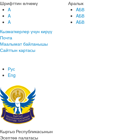
Шрифттин өлчөмү
Аралык
A
AБВ
A
AБВ
A
AБВ
Кызматкерлер үчүн кирүү
Почта
Маалымат байланышы
Сайттын картасы
Рус
Eng
Кыргыз Республикасынын
Эсептөө палатасы