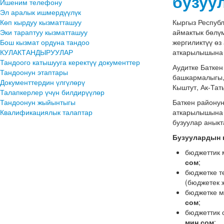
бузуу
Ишеним телефону
Эл аралык ишмердүүлүк
Көп кырдуу кызматташуу
Кыргыз Респуб
Эки тараптуу кызматташуу
аймактык бөлүм
Бош кызмат ордуна тандоо
жергиликтүү ө
КУЛАКТАНДЫРУУЛАР
аткарылышына 
Тандоого катышууга керектүү документтер
Аудитке Батке
Тандоонун этаптары
башкармалыгы, 
Документтердин үлгүлөрү
Кыштут, Ак-Тат
Талапкерлер үчүн билдирүүлөр
Тандоонун жыйынтыгы
Баткен району
Квалификациялык талаптар
аткарылышына 
бузуулар анык
Бузуулардын 
бюджеттик 
сом
;
бюджетке т
(бюджетек 
бюджетке м
сом
;
бюджеттик 
миң сом
;