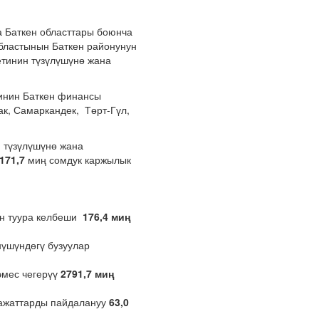
 Баткен областтары боюнча
областынын Баткен районунун
тинин түзүлүшүнө жана
гинин Баткен финансы
ак, Самаркандек, Төрт-Гүл,
 түзүлүшүнө жана
171,7
миң сомдук каржылык
үн туура келбеши
176,4 миң
нүшүндөгү бузуулар
эмес чегерүү
2791,7 миң
ражаттарды пайдалануу
63,0