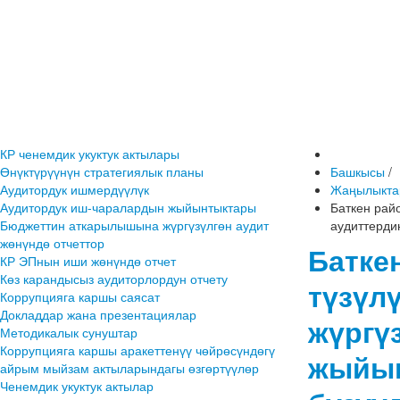
КР ченемдик укуктук актылары
Өнүктүрүүнүн стратегиялык планы
Башкысы
/
Аудитордук ишмердүүлүк
Жаңылыкта
Аудитордук иш-чаралардын жыйынтыктары
Баткен рай
Бюджеттин аткарылышына жүргүзүлгөн аудит
аудиттерди
жөнүндө отчеттор
Батке
КР ЭПнын иши жөнүндө отчет
Көз карандысыз аудиторлордун отчету
түзүл
Коррупцияга каршы саясат
Докладдар жана презентациялар
жүргү
Методикалык сунуштар
Коррупцияга каршы аракеттенүү чөйрөсүндөгү
жыйын
айрым мыйзам актыларындагы өзгөртүүлөр
Ченемдик укуктук актылар