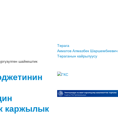
Төрага
Акматов Алмазбек Шаршембиевич
Төраганын кайрылуусу
үргүзүлгөн шайкештик
юджетинин
дин
к каржылык