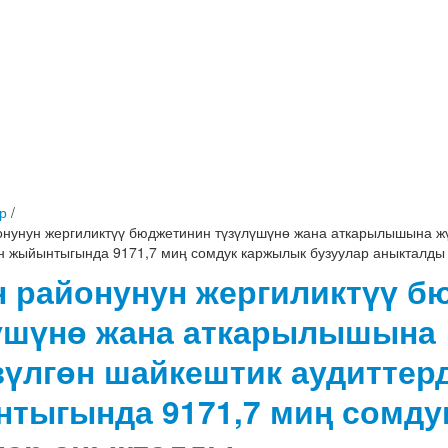
р
/
онунун жергиликтүү бюджетинин түзүлүшүнө жана аткарылышына ж
н жыйынтыгында 9171,7 миң сомдук каржылык бузуулар аныкталды
н районунун жергиликтүү б
үшүнө жана аткарылышына
зүлгөн шайкештик аудиттер
тыгында 9171,7 миң сомду