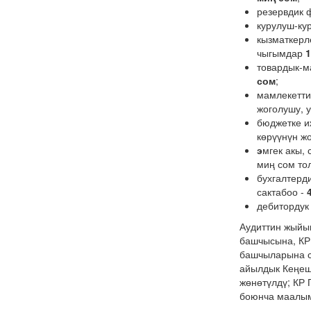
резервдик 
курулуш-ку
кызматкерл
чыгымдар
1
товардык-м
сом
;
мамлекетти
жоголушу,
бюджетке и
көрүүнүн жо
э
мгек акы,
миң сом то
бухгалтерд
сактабоо -
дебитордук
Аудиттин жыйы
башчысына, КР
башчыларына с
айылдык Кеңеш
жөнөтүлдү; КР 
боюнча маалым