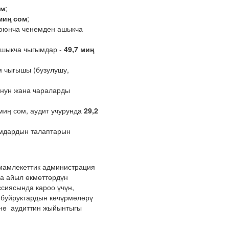
ом
;
миң сом
;
боюнча ченемден ашыкча
ашыкча чыгымдар -
49,7 миң
м чыгышы (бузулушу,
онун жана чараларды
миң сом, аудит учурунда
29,2
амдардын талаптарын
мамлекеттик администрация
а айыл өкмөттөрдүн
сиясында кароо үчүн,
 буйруктардын көчүрмөлөрү
үнө аудиттин жыйынтыгы