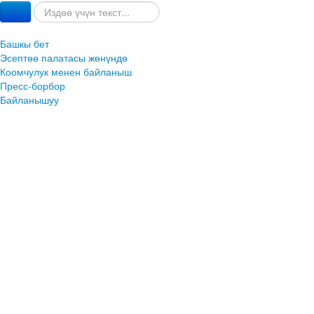
Башкы бет
Эсептөө палатасы жөнүндө
Коомчулук менен байланыш
Пресс-борбор
Байланышуу