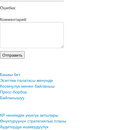
Ошибка:
Комментарий:
Башкы бет
Эсептөө палатасы жөнүндө
Коомчулук менен байланыш
Пресс-борбор
Байланышуу
КР ченемдик укуктук актылары
Өнүктүрүүнүн стратегиялык планы
Аудитордук ишмердүүлүк