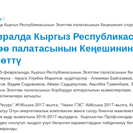
р
/
а Кыргыз Республикасынын Эсептөө палатасынын Кеңешинин отуру
вралда Кыргыз Республика
өө палатасынын Кеңешинин
 өттү
3-февралында, Кыргыз Республикасынын Эсептөө палатасынын Кең
муна - төрага Улукбек Марипов, аудиторлор - Алимжан Байгазаков
ов, Вадим Садовников, Айжан Садыркулова, Акылбек Түмөнбаев, З
ана Эсептөө палатасынын борбордук аппаратынын кызматкерлери, 
жетекчилери катышты.
Ресурс” ЖЧКсына 2017-жылга, “Чакан ГЭС” ААКсына 2017-жылга, 
туу Отун-энергетикалык комплексин жөнгө салуу боюнча мамлекетт
к кадр кызматына 2016-2017-жылдарга, Кыргызстан Профсоюзда
ден соолугун чыңдоо үчүн бөлүнгөн каражаттардын пайдалануу бөл
каралды.