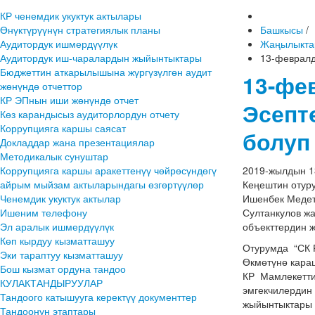
КР ченемдик укуктук актылары
Өнүктүрүүнүн стратегиялык планы
Башкысы
/
Аудитордук ишмердүүлүк
Жаңылыкта
Аудитордук иш-чаралардын жыйынтыктары
13-февралд
Бюджеттин аткарылышына жүргүзүлгөн аудит
13-фе
жөнүндө отчеттор
КР ЭПнын иши жөнүндө отчет
Эсепт
Көз карандысыз аудиторлордун отчету
Коррупцияга каршы саясат
болуп
Докладдар жана презентациялар
Методикалык сунуштар
Коррупцияга каршы аракеттенүү чөйрөсүндөгү
2019-жылдын 1
айрым мыйзам актыларындагы өзгөртүүлөр
Кеңештин отуру
Ченемдик укуктук актылар
Ишенбек Медет
Ишеним телефону
Султанкулов ж
Эл аралык ишмердүүлүк
объекттердин 
Көп кырдуу кызматташуу
Отурумда “СК 
Эки тараптуу кызматташуу
Өкмөтүнө караш
Бош кызмат ордуна тандоо
КР Мамлекетти
КУЛАКТАНДЫРУУЛАР
эмгекчилердин 
Тандоого катышууга керектүү документтер
жыйынтыктары 
Тандоонун этаптары