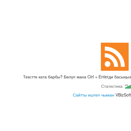
Текстте ката барбы? Бөлүп жана Ctrl + Enterди басыңыз
Статистика
Сайтты иштеп чыккан
VBizSoft