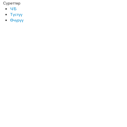
Сүрөттөр
Ч/Б
Түстүү
Өчүрүү