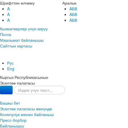
Шрифттин өлчөмү
Аралык
A
AБВ
A
AБВ
A
AБВ
Кызматкерлер үчүн кирүү
Почта
Маалымат байланышы
Сайттын картасы
Рус
Eng
Кыргыз Республикасынын
Эсептөө палатасы
Башкы бет
Эсептөө палатасы жөнүндө
Коомчулук менен байланыш
Пресс-борбор
Байланышуу