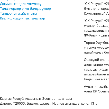
Документтердин үлгүлөрү
“СК Ресурс” Ж
Талапкерлер үчүн билдирүүлөр
Өкмөтүнө кара
Тандоонун жыйынтыгы
Компаниясы” А
Квалификациялык талаптар
“СК Ресурс” Ж
мүлктү башкару
кардарлардын 
ЖЧКнын ишин к
Төрага Улукбе
угуунун жүрүшү
натыйжалуу бөл
Ошондой эле, 
агенттигине жү
каралды. Жазм
аткарылбаган 
Кеңешине маал
Аудиттин жыйын
жана КР Эсепт
Кыргыз Республикасынын Эсептөө палатасы
Дареги: 720033, Бишкек шаары, Исанов атындагы көчө, 131.