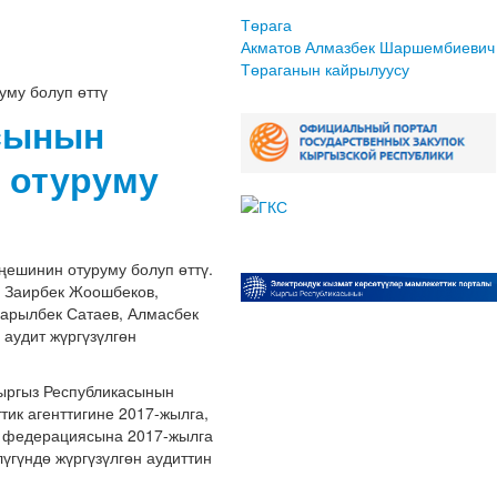
Төрага
Акматов Алмазбек Шаршембиевич
Төраганын кайрылуусу
му болуп өттү
сынын
 отуруму
ешинин отуруму болуп өттү.
, Заирбек Жоошбеков,
арылбек Сатаев, Алмасбек
аудит жүргүзүлгөн
Кыргыз Республикасынын
ик агенттигине 2017-жылга,
р федерациясына 2017-жылга
үгүндө жүргүзүлгөн аудиттин