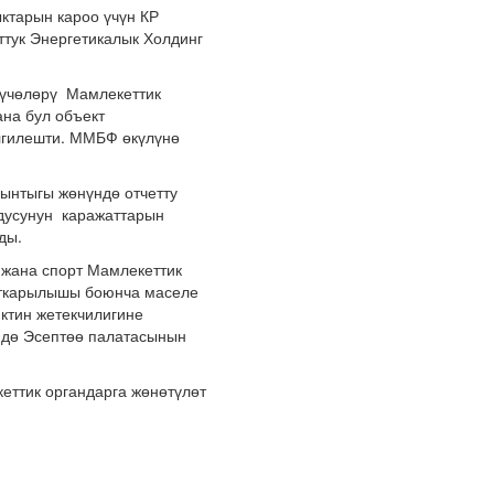
ктарын кароо үчүн КР
тук Энергетикалык Холдинг
мүчөлөрү Мамлекеттик
на бул объект
лгилешти. ММБФ өкүлүнө
ынтыгы жөнүндө отчетту
ндусунун каражаттарын
ады.
 жана спорт Мамлекеттик
 аткарылышы боюнча маселе
ктин жетекчилигине
ндө Эсептөө палатасынын
еттик органдарга жөнөтүлөт