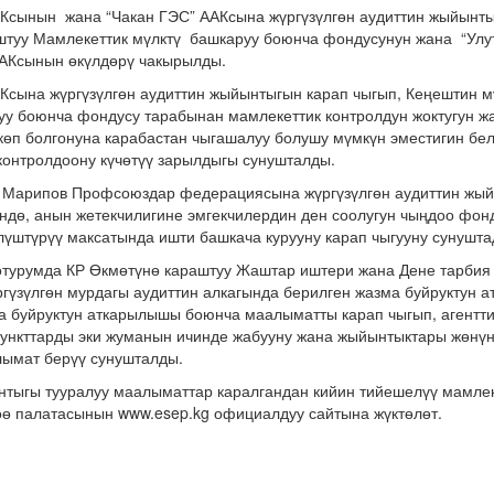
ЧКсынын жана “Чакан ГЭС” ААКсына жүргүзүлгөн аудиттин жыйынты
штуу Мамлекеттик мүлктү башкаруу боюнча фондусунун жана “Улут
АКсынын өкүлдөрү чакырылды.
ЧКсына жүргүзүлгөн аудиттин жыйынтыгын карап чыгып, Кеңештин 
у боюнча фондусу тарабынан мамлекеттик контролдун жоктугун жа
көп болгонуна карабастан чыгашалуу болушу мүмкүн эместигин бе
онтролдоону күчөтүү зарылдыгы сунушталды.
к Марипов Профсоюздар федерациясына жүргүзүлгөн аудиттин жый
ндө, анын жетекчилигине эмгекчилердин ден соолугун чыңдоо фо
үштүрүү максатында ишти башкача курууну карап чыгууну сунушт
отурумда КР Өкмөтүнө караштуу Жаштар иштери жана Дене тарбия
ргүзүлгөн мурдагы аудиттин алкагында берилген жазма буйруктун
а буйруктун аткарылышы боюнча маалыматты карап чыгып, агентти
пункттарды эки жуманын ичинде жабууну жана жыйынтыктары жөнү
ымат берүү сунушталды.
тыгы тууралуу маалыматтар каралгандан кийин тийешелүү мамлек
өө палатасынын www.esep.kg официалдуу сайтына жүктөлөт.