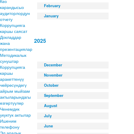
Көз
February
карандысыз
аудиторлордун
January
отчету
Коррупцияга
каршы саясат
Докладдар
2025
жана
презентациялар
Методикалык
сунуштар
December
Коррупцияга
каршы
November
аракеттенүү
чөйрөсүндөгү
October
айрым мыйзам
September
актыларындагы
өзгөртүүлөр
August
Ченемдик
укуктук актылар
July
Ишеним
June
телефону
Эл аралык