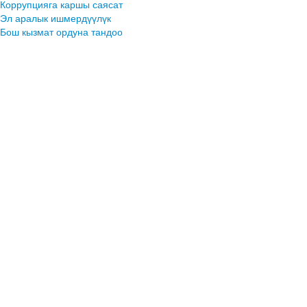
Коррупцияга каршы саясат
Эл аралык ишмердүүлүк
Бош кызмат ордуна тандоо