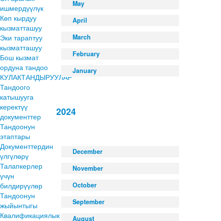
May
ишмердүүлүк
Көп кырдуу
April
кызматташуу
Эки тараптуу
March
кызматташуу
February
Бош кызмат
ордуна тандоо
January
КУЛАКТАНДЫРУУЛАР
Тандоого
катышууга
керектүү
2024
документтер
Тандоонун
этаптары
Документтердин
December
үлгүлөрү
Талапкерлер
November
үчүн
билдирүүлөр
October
Тандоонун
September
жыйынтыгы
Квалификациялык
August