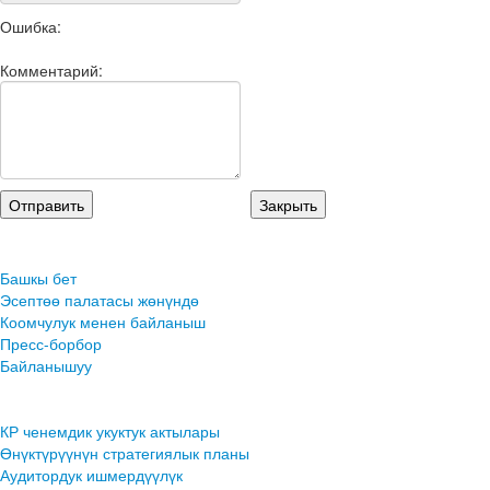
Ошибка:
Комментарий:
Башкы бет
Эсептөө палатасы жөнүндө
Коомчулук менен байланыш
Пресс-борбор
Байланышуу
КР ченемдик укуктук актылары
Өнүктүрүүнүн стратегиялык планы
Аудитордук ишмердүүлүк