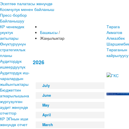
Эсептөө палатасы жөнүндө
Коомчулук менен байланыш
Пресс-борбор
Байланышуу
КР ченемдик
Төрага
укуктук
Башкысы
/
Акматов
актылары
Жаңылыктар
Алмазбек
Өнүктүрүүнүн
Шаршембие
стратегиялык
Төраганын
планы
кайрылуусу
Аудитордук
2026
ишмердүүлүк
Аудитордук иш-
чаралардын
жыйынтыктары
July
Бюджеттин
аткарылышына
June
жүргүзүлгөн
May
аудит жөнүндө
отчеттор
April
КР ЭПнын иши
жөнүндө отчет
March