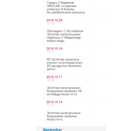
Төрага У.Марипов
ЭКОСАИ эл аралык
уюмунун 8-Башкы
Ассамблеясына катышты
2019.10.29
10:42
Президент С.Жээнбеков
Эсептөө палатасынын
төрагасы У.Мариповду
кабыл алды
2019.10.18
15:11
КР Эсептөө палатасы
өзүнүн түзүлгөндүгүнүн
23-жылдыгын белгилеп
жатат
2019.10.17
15:52
Эсептөө палатасынын
Кеңешинин жыйыны 16-
октябрда болуп өттү
2019.10.14
12:09
Эсептөө палатасынын
Кеңешинин жыйыны
болуп өттү
September