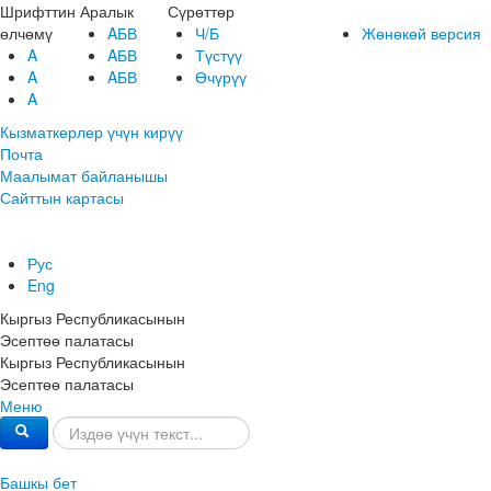
Шрифттин
Аралык
Сүрөттөр
өлчөмү
AБВ
Ч/Б
Жөнөкөй версия
A
AБВ
Түстүү
A
AБВ
Өчүрүү
A
Кызматкерлер үчүн кирүү
Почта
Маалымат байланышы
Сайттын картасы
Рус
Eng
Кыргыз Республикасынын
Эсептөө палатасы
Кыргыз Республикасынын
Эсептөө палатасы
Меню
Башкы бет