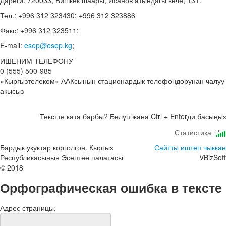
Дареги: 720033, Бишкек шаары, Исанов атындагы көчө, 131.
Тел.: +996 312 323430; +996 312 323886
Факс: +996 312 323511;
E-mail:
esep@esep.kg
;
ИШЕНИМ ТЕЛЕФОНУ
0 (555) 500-985
«Кыргызтелеком» ААКсынын стационардык телефондорунан чалуу
акысыз
Текстте ката барбы? Бөлүп жана Ctrl + Enterди басыңыз
Статистика
Бардык укуктар корголгон. Кыргыз
Сайтты иштеп чыккан
Республикасынын Эсептөө палатасы
VBizSoft
© 2018
Орфографическая ошибка в тексте
Адрес страницы: