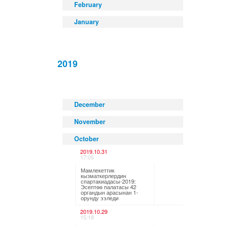
February
January
2019
December
November
October
2019.10.31
17:05
Мамлекеттик
кызматкерлердин
спартакиадасы-2019:
Эсептөө палатасы 42
органдын арасынан 1-
орунду ээледи
2019.10.29
15:18