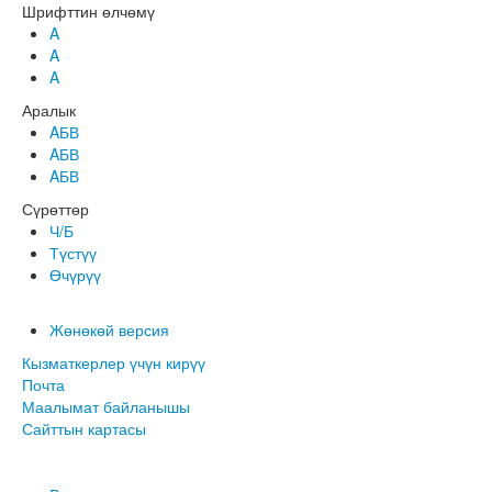
Шрифттин өлчөмү
A
A
A
Аралык
AБВ
AБВ
AБВ
Сүрөттөр
Ч/Б
Түстүү
Өчүрүү
Жөнөкөй версия
Кызматкерлер үчүн кирүү
Почта
Маалымат байланышы
Сайттын картасы