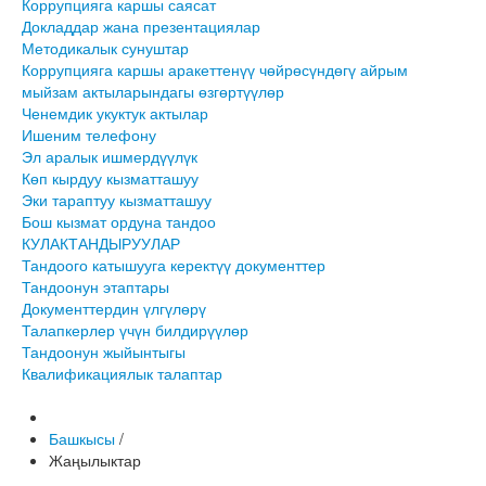
Коррупцияга каршы саясат
Докладдар жана презентациялар
Методикалык сунуштар
Коррупцияга каршы аракеттенүү чөйрөсүндөгү айрым
мыйзам актыларындагы өзгөртүүлөр
Ченемдик укуктук актылар
Ишеним телефону
Эл аралык ишмердүүлүк
Көп кырдуу кызматташуу
Эки тараптуу кызматташуу
Бош кызмат ордуна тандоо
КУЛАКТАНДЫРУУЛАР
Тандоого катышууга керектүү документтер
Тандоонун этаптары
Документтердин үлгүлөрү
Талапкерлер үчүн билдирүүлөр
Тандоонун жыйынтыгы
Квалификациялык талаптар
Башкысы
/
Жаңылыктар