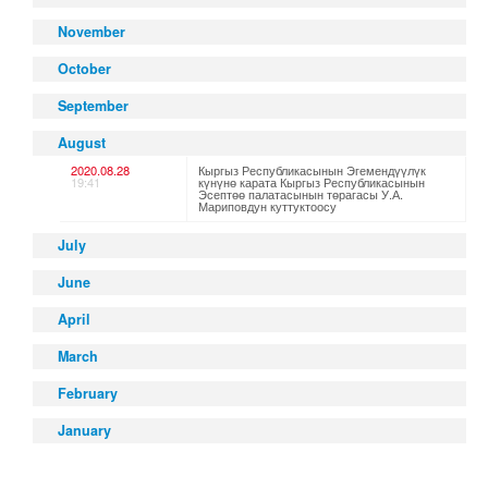
November
October
September
August
2020.08.28
Кыргыз Республикасынын Эгемендүүлүк
19:41
күнүнө карата Кыргыз Республикасынын
Эсептөө палатасынын төрагасы У.А.
Мариповдун куттуктоосу
July
June
April
March
February
January