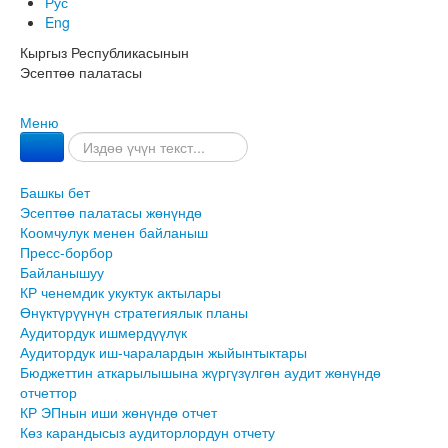
Рус
Eng
Кыргыз Республикасынын
Эсептөө палатасы
Меню
Башкы бет
Эсептөө палатасы жөнүндө
Коомчулук менен байланыш
Пресс-борбор
Байланышуу
КР ченемдик укуктук актылары
Өнүктүрүүнүн стратегиялык планы
Аудитордук ишмердүүлүк
Аудитордук иш-чаралардын жыйынтыктары
Бюджеттин аткарылышына жүргүзүлгөн аудит жөнүндө
отчеттор
КР ЭПнын иши жөнүндө отчет
Көз карандысыз аудиторлордун отчету