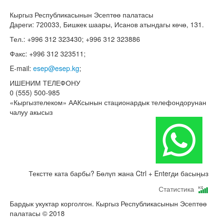
Кыргыз Республикасынын Эсептөө палатасы
Дареги: 720033, Бишкек шаары, Исанов атындагы көчө, 131.
Тел.: +996 312 323430; +996 312 323886
Факс: +996 312 323511;
E-mail:
esep@esep.kg
;
ИШЕНИМ ТЕЛЕФОНУ
0 (555) 500-985
«Кыргызтелеком» ААКсынын стационардык телефондорунан
чалуу акысыз
Текстте ката барбы? Бөлүп жана Ctrl + Enterди басыңыз
Статистика
Бардык укуктар корголгон. Кыргыз Республикасынын Эсептөө
палатасы © 2018