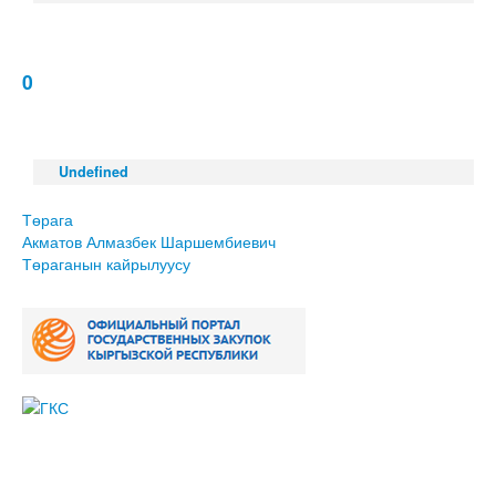
0
Undefined
Төрага
Акматов Алмазбек Шаршембиевич
Төраганын кайрылуусу