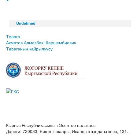
Undefined
Төрага
Акматов Алмазбек Шаршембиевич
Төраганын кайрылуусу
Кыргыз Республикасынын Эсептөө палатасы
Дареги: 720033, Бишкек шаары, Исанов атындагы көчө, 131.