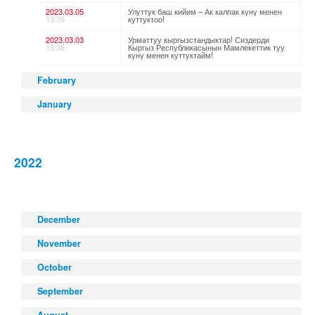
2023.03.05
Улуттук баш кийим – Ак калпак күнү менен
13:39
куттуктоо!
2023.03.03
Урматтуу кыргызстандыктар! Сиздерди
13:38
Кыргыз Республикасынын Мамлекеттик туу
күнү менен куттуктайм!
February
January
2022
December
November
October
September