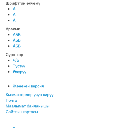
Шрифттин өлчөмү
A
A
A
Аралык
AБВ
AБВ
AБВ
Сүрөттөр
Ч/Б
Түстүү
Өчүрүү
Жөнөкөй версия
Кызматкерлер үчүн кирүү
Почта
Маалымат байланышы
Сайттын картасы