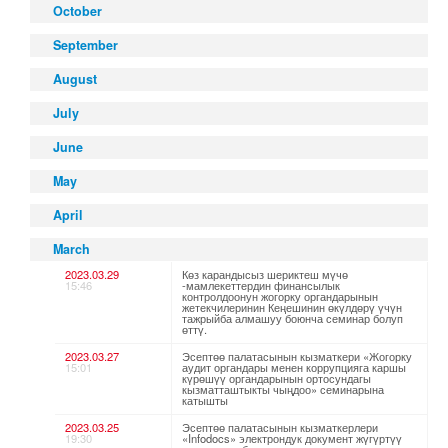
October
September
August
July
June
May
April
March
2023.03.29
Көз карандысыз шериктеш мүчө
15:46
-мамлекеттердин финансылык
контролдоонун жогорку органдарынын
жетекчилеринин Кеңешинин өкүлдөрү үчүн
тажрыйба алмашуу боюнча семинар болуп
өттү.
2023.03.27
Эсептөө палатасынын кызматкери «Жогорку
15:01
аудит органдары менен коррупцияга каршы
күрөшүү органдарынын ортосундагы
кызматташтыкты чыңдоо» семинарына
катышты
2023.03.25
Эсептөө палатасынын кызматкерлери
19:30
«Infodocs» электрондук документ жүгүртүү