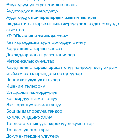
Өнүктүрүүнүн стратегиялык планы
Аудитордук ишмердүүлүк
Аудитордук иш-чаралардын жыйынтыктары
Бюджеттин аткарылышына жүргүзүлгөн аудит жөнүндө
отчеттор
КР ЭПнын иши жөнүндө отчет
Көз карандысыз аудиторлордун отчету
Коррупцияга каршы саясат
Докладдар жана презентациялар
Методикалык сунуштар
Коррупцияга каршы аракеттенүү чөйрөсүндөгү айрым
мыйзам актыларындагы өзгөртүүлөр
Ченемдик укуктук актылар
Ишеним телефону
Эл аралык ишмердүүлүк
Көп кырдуу кызматташуу
Эки тараптуу кызматташуу
Бош кызмат ордуна тандоо
КУЛАКТАНДЫРУУЛАР
Тандоого катышууга керектүү документтер
Тандоонун этаптары
Документтердин үлгүлөрү