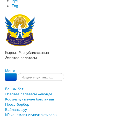
Рус
Eng
Кыргыз Республикасынын
Эсептөө палатасы
Меню
Башкы бет
Эсептөө палатасы жөнүндө
Коомчулук менен байланыш
Пресс-борбор
Байланышуу
КР ченемдик укуктук актылары