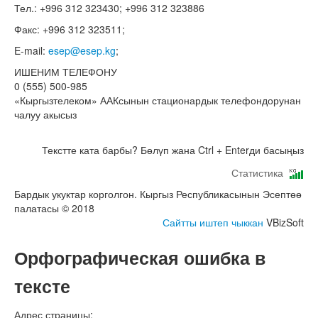
Тел.: +996 312 323430; +996 312 323886
Факс: +996 312 323511;
E-mail:
esep@esep.kg
;
ИШЕНИМ ТЕЛЕФОНУ
0 (555) 500-985
«Кыргызтелеком» ААКсынын стационардык телефондорунан
чалуу акысыз
Текстте ката барбы? Бөлүп жана Ctrl + Enterди басыңыз
Статистика
Бардык укуктар корголгон. Кыргыз Республикасынын Эсептөө
палатасы © 2018
Сайтты иштеп чыккан
VBizSoft
Орфографическая ошибка в
тексте
Адрес страницы: