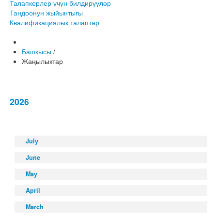
Талапкерлер үчүн билдирүүлөр
Тандоонун жыйынтыгы
Квалификациялык талаптар
Башкысы
/
Жаңылыктар
2026
July
June
May
April
March