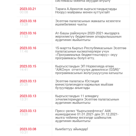
системасы боюнча окуудан өтүштү
2023.03.21
Төрага А.Акматов кыргызстандыктарды
00:08
Нооруз майрамы менен куттуктайт
2023.03.18
Эсептөө палатасынын жамааты кезектеги
13:28
ишембиликке чыкты
2023.03.16
Ат-Башы районунун 2020-2021-жылдарга
11:53
жергиликтүү бюджетинин аткарылышынын
аудитинин жыйынтыгы
2023.03.16
15-мартта Кыргыз Республикасынын Эсептөө
11:46
палатасынын кызматкерлери үчүн
«Программалык бюджеттештирүү» окуу
программасы болуп өттү.
2023.03.15
Кыргызстандын ЭП Норвегияда өткөн
14:41
“АЖОнун отчеттуулук демилгеси (GSAI)”
программасынын жолугушуусуна катышты
2023.03.13
Эсептөө палатасы Юстиция
20:25
министрлигиндеги каржылык мыйзам
бузууларды аныктады
2023.03.13
Кыргызстандын 11 өлкөдөгү
13:31
элчиликтериндеги Эсептөө палатасынын
аудитинин жыйынтыгы
2023.03.13
Пресс-релиз “Кыргызнефтегаз” ААК
13:20
ишмердигине 01.01.2021-ден 31.12.2021-
жылга чейинки мезгилде шайкештик
аудитинин жыйынтыгы
2023.03.08
Кымбаттуу айымдар!
10:31