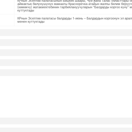
КРнын Эсептөө палатасынын Бишкек шаары, Чүй жана Талас областтары 
аймактык бөлүнүшүнүн жамааты Красноречка атайын жалпы билим берүүч
(көмөкчү) жатакмектебинин тарбиялануучуларын “Балдарды коргоо күнү” 
куттуктады
КРнын Эсептөө палатасы балдарды 1-июнь – Балдардын коргоонун эл арал
менен куттуктады