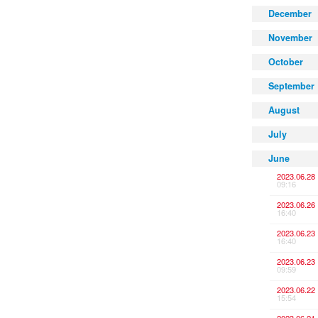
December
November
October
September
August
July
June
2023.06.28
09:16
2023.06.26
16:40
2023.06.23
16:40
2023.06.23
09:59
2023.06.22
15:54