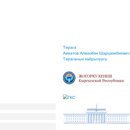
Төрага
Акматов Алмазбек Шаршембиевич
Төраганын кайрылуусу