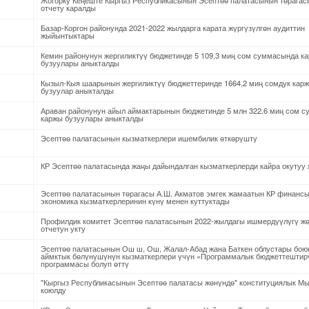
Жогорку Кеңеште Кыргыз Республикасынын Эсептөө палатасынын төрага
отчету каралды
Базар-Коргон районунда 2021-2022 жылдарга карата жүргүзүлгөн аудиттин
жыйынтыктары
Кемин районунун жергиликтүү бюджетинде 5 109,3 миң сом суммасында к
бузуулары аныкталды
Кызыл-Кыя шаарынын жергиликтүү бюджеттеринде 1664,2 миң сомдук кар
бузуулар аныкталды
Араван районунун айыл аймактарынын бюджетинде 5 млн 322.6 миң сом 
каржы бузуулары аныкталды
Эсептөө палатасынын кызматкерлери ишембилик өткөрүштү
КР Эсептөө палатасында жаңы дайындалган кызматкерлерди кайра окутуу 
Эсептөө палатасынын төрагасы А.Ш. Акматов эмгек жамаатын КР финансы
экономика кызматкерлеринин күнү менен куттуктады
Профилдик комитет Эсептөө палатасынын 2022-жылдагы ишмердүүлүгү ж
отчетун укту
Эсептөө палатасынын Ош ш, Ош, Жалал-Абад жана Баткен облустары бою
аймктык бөлүнүшүнүн кызматкерлери үчүн «Программалык бюджеттештир
программасы болуп өттү
"Кыргыз Республикасынын Эсептөө палатасы жөнүндө" конституциялык Мы
коюлду