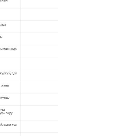
сынын
аржы
жы
суммасында
жүргүзүлдү
 жана
өнүндө
нча
үү» окуу
йзамга кол