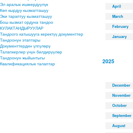
Эл аралык ишмердүүлүк
April
Көп кырдуу кызматташуу
Эки тараптуу кызматташуу
March
Бош кызмат ордуна тандоо
February
КУЛАКТАНДЫРУУЛАР
Тандоого катышууга керектүү документтер
January
Тандоонун этаптары
Документтердин үлгүлөрү
Талапкерлер үчүн билдирүүлөр
Тандоонун жыйынтыгы
2025
Квалификациялык талаптар
December
November
October
September
August