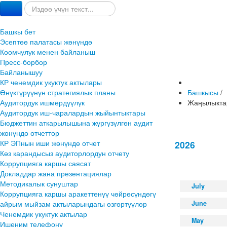
Башкы бет
Эсептөө палатасы жөнүндө
Коомчулук менен байланыш
Пресс-борбор
Байланышуу
КР ченемдик укуктук актылары
Өнүктүрүүнүн стратегиялык планы
Башкысы
/
Аудитордук ишмердүүлүк
Жаңылыкта
Аудитордук иш-чаралардын жыйынтыктары
Бюджеттин аткарылышына жүргүзүлгөн аудит
жөнүндө отчеттор
КР ЭПнын иши жөнүндө отчет
2026
Көз карандысыз аудиторлордун отчету
Коррупцияга каршы саясат
Докладдар жана презентациялар
Методикалык сунуштар
July
Коррупцияга каршы аракеттенүү чөйрөсүндөгү
айрым мыйзам актыларындагы өзгөртүүлөр
June
Ченемдик укуктук актылар
May
Ишеним телефону