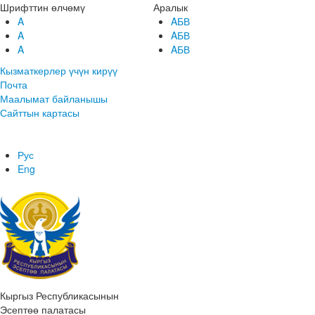
Шрифттин өлчөмү
Аралык
A
AБВ
A
AБВ
A
AБВ
Кызматкерлер үчүн кирүү
Почта
Маалымат байланышы
Сайттын картасы
Рус
Eng
Кыргыз Республикасынын
Эсептөө палатасы