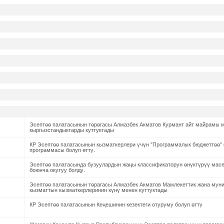
Эсептөө палатасынын төрөгасы Алмазбек Акматов Курмант айт майрамы 
кыргызстандыктарды куттуктады
КР Эсептөө палатасынын кызматкерлери үчүн "Программалык бюджеттөө" 
программасы болуп өттү.
Эсептөө палатасында бузуулардын жаңы классификаторун өнүктүрүү мас
боюнча окутуу болду.
Эсептөө палатасынын төрагасы Алмазбек Акматов Мамлекеттик жана мун
кызматтын кызматкерлеринин күнү менен куттуктады
КР Эсептөө палатасынын Кеңешинин кезектеги отуруму болуп өттү