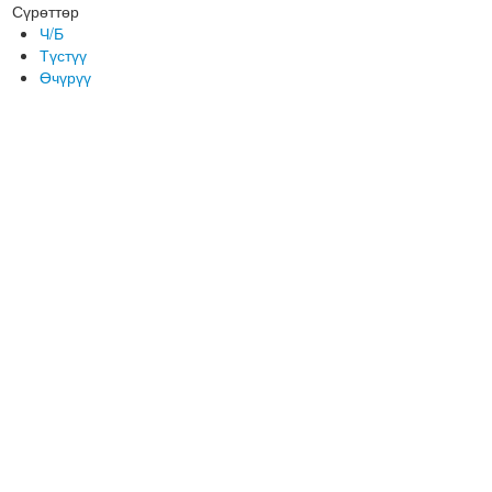
Сүрөттөр
Ч/Б
Түстүү
Өчүрүү