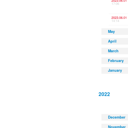
2023.06.01
17:06
2023.06.01
14:14
May
April
March
February
January
2022
December
November