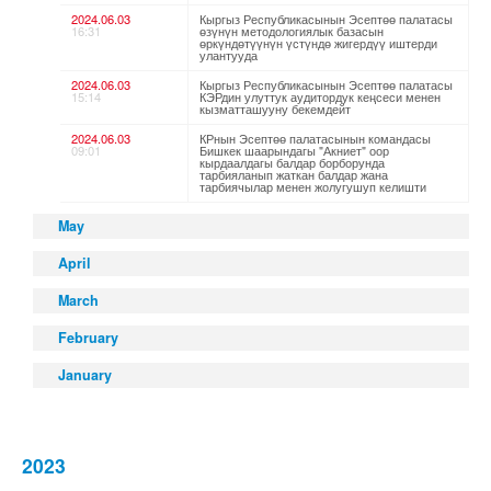
2024.06.03
Кыргыз Республикасынын Эсептөө палатасы
16:31
өзүнүн методологиялык базасын
өркүндөтүүнүн үстүндө жигердүү иштерди
улантууда
2024.06.03
Кыргыз Республикасынын Эсептөө палатасы
15:14
КЭРдин улуттук аудитордук кеңсеси менен
кызматташууну бекемдейт
2024.06.03
КРнын Эсептөө палатасынын командасы
09:01
Бишкек шаарындагы "Акниет" оор
кырдаалдагы балдар борборунда
тарбияланып жаткан балдар жана
тарбиячылар менен жолугушуп келишти
May
April
March
February
January
2023