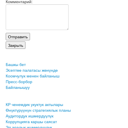
Комментарий:
Башкы бет
Эсептөө палатасы жөнүндө
Коомчулук менен байланыш
Пресс-борбор
Байланышуу
КР ченемдик укуктук актылары
Өнүктүрүүнүн стратегиялык планы
Аудитордук ишмердүүлүк
Коррупцияга каршы саясат
Эл аралык ишмердүүлүк