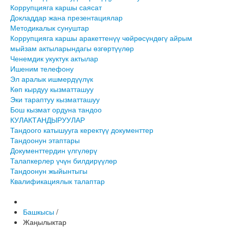
Коррупцияга каршы саясат
Докладдар жана презентациялар
Методикалык сунуштар
Коррупцияга каршы аракеттенүү чөйрөсүндөгү айрым
мыйзам актыларындагы өзгөртүүлөр
Ченемдик укуктук актылар
Ишеним телефону
Эл аралык ишмердүүлүк
Көп кырдуу кызматташуу
Эки тараптуу кызматташуу
Бош кызмат ордуна тандоо
КУЛАКТАНДЫРУУЛАР
Тандоого катышууга керектүү документтер
Тандоонун этаптары
Документтердин үлгүлөрү
Талапкерлер үчүн билдирүүлөр
Тандоонун жыйынтыгы
Квалификациялык талаптар
Башкысы
/
Жаңылыктар