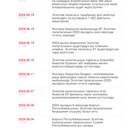
21:41
24 шаардын мэриясынын жана 384 айыл
өкмөтүнүн бюджеттеринин түзүлүшүнө жана
аткарылышына аудит жүргүзүлгөн.
2024.06.19
Эсептөө палатасы тарабынан жол-жоболук
21:33
мүнөздөгү бузуулардын 1 422 фактысы
аныкталган.
2024.06.19
Жогорку Кеңештин жыйынында КР Эсептөө
17:50
палатасынын 2023-жылдагы иши жөнүндө
отчету каралды
2024.06.19
2023-жылга бекитилген Эсептөө
17:36
палатасынын аудитордук иш планына
ылайык, Эсептөө палатасы 81 аудитордук иш
чара жүргүзгөн
2024.06.16
Эсептөө палатасынын төрөгасы Алмазбек
00:01
Акматов Курмант айт майрамы менен
кыргызстандыктарды куттуктады
2024.06.11
Жогорку Кеңештин Бюджет, экономикалык
08:33
жана фискалдык саясат боюнча комитетинин
жыйынында Эсептөө палатасынын 2023-
жылдагы ишинин отчету каралды.
2024.06.07
Эсептөө палатасынын төрагасы А.Ш.
08:47
Акматов КР финансы жана экономика
кызматкерлеринин күнү менен куттуктады
2024.06.06
2024-жылдын 6-июнунда Кыргыз
12:22
Республикасынын Эсептөө палатасынын
Кеңешинин отуруму болуп өттү
2024.06.04
Кыргыз Республикасынын Эсептөө
16:53
палатасынын төрагасынын Түркия
Республикасына иш сапары