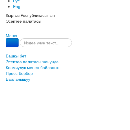
Рус
Eng
Кыргыз Республикасынын
Эсептөө палатасы
Меню
Башкы бет
Эсептөө палатасы жөнүндө
Коомчулук менен байланыш
Пресс-борбор
Байланышуу