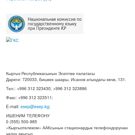
Кыргыз Республикасынын Эсептөө палатасы
Дареги: 720033, Бишкек шаары, Исанов атындагы көчө, 131.
Тел.: +996 312 323430; +996 312 323886
Факс: +996 312 323511;
E-mail:
esep@esep.kg
;
ИШЕНИМ ТЕЛЕФОНУ
0 (555) 500-985
«Кыргызтелеком» ААКсынын стационардык телефондорунан
чалуу акысыз