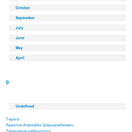
October
September
July
June
May
April
0
Undefined
Төрага
Акматов Алмазбек Шаршембиевич
Төраганын кайрылуусу