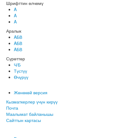
Шрифттин өлчөмү
A
A
A
Аралык
AБВ
AБВ
AБВ
Сүрөттөр
Ч/Б
Түстүү
Өчүрүү
Жөнөкөй версия
Кызматкерлер үчүн кирүү
Почта
Маалымат байланышы
Сайттын картасы