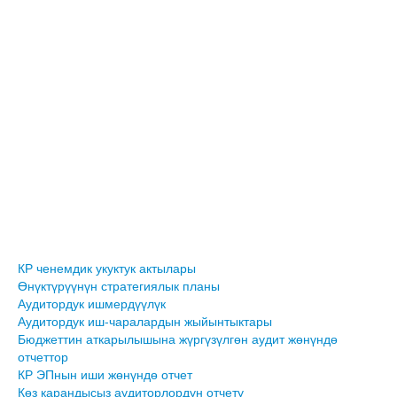
КР ченемдик укуктук актылары
Өнүктүрүүнүн стратегиялык планы
Аудитордук ишмердүүлүк
Аудитордук иш-чаралардын жыйынтыктары
Бюджеттин аткарылышына жүргүзүлгөн аудит жөнүндө
отчеттор
КР ЭПнын иши жөнүндө отчет
Көз карандысыз аудиторлордун отчету