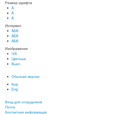
Размер шрифта
A
A
A
Интервал
AБВ
AБВ
AБВ
Изображения
Ч/Б
Цветные
Выкл.
Обычная версия
Кыр
Eng
Вход для сотрудников
Почта
Контактная информация